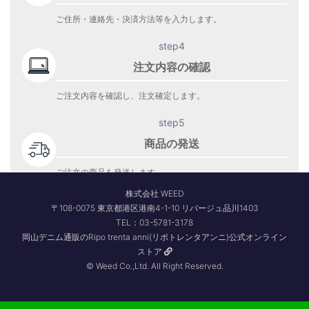
ご住所・連絡先・決済方法等を入力します。
step4
注文内容の確認
ご注文内容を確認し、注文確定します。
step5
商品の発送
ご注文の商品を発送します。
商品到着をお待ち下さい。
株式会社 WEED
〒108-0075 東京都港区港南4-1-10 リバージュ品川1403
TEL：03-5781-3178
岡山デニム通販のRipo trenta anni(リポトレンタアンニ)公式オンライン
ストア
© Weed Co.,Ltd. All Right Reserved.