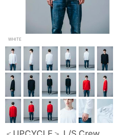
OUTERS : アウター
LADIES : レディース
DENIM : デニム
WHITE
PANTS/SKIRT : パンツ・スカート
TOPS : トップス
OUTERS : アウター
OUTLET : アウトレット
MENS : メンズ
LADIES : レディース
新規会員登録
お買い物カゴ
＜UPCYCLE＞ L/S Crew