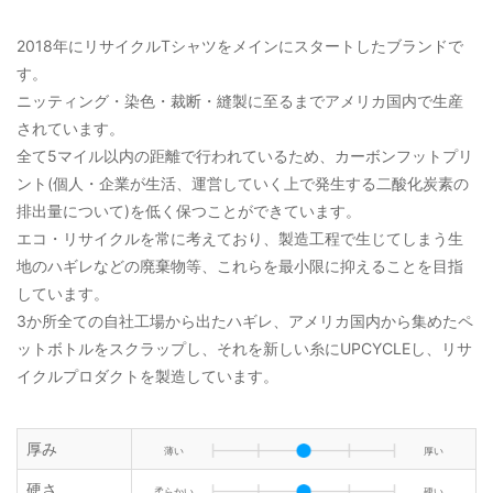
2018年にリサイクルTシャツをメインにスタートしたブランドで
す。
ニッティング・染色・裁断・縫製に至るまでアメリカ国内で生産
されています。
全て5マイル以内の距離で行われているため、カーボンフットプリ
ント(個人・企業が生活、運営していく上で発生する二酸化炭素の
排出量について)を低く保つことができています。
エコ・リサイクルを常に考えており、製造工程で生じてしまう生
地のハギレなどの廃棄物等、これらを最小限に抑えることを目指
しています。
3か所全ての自社工場から出たハギレ、アメリカ国内から集めたペ
ットボトルをスクラップし、それを新しい糸にUPCYCLEし、リサ
イクルプロダクトを製造しています。
厚み
薄い
厚い
硬さ
柔らかい
硬い