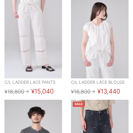
C/L LADDER LACE PANTS
C/L LADDER LACE BLOUSE
¥15,040
¥13,440
¥18,800
→
¥16,800
→
SALE