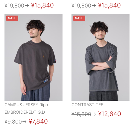
¥15,840
¥15,840
¥19,800
→
¥19,800
→
SALE
SALE
CAMPUS JERSEY Ripo
CONTRAST TEE
EMBROIDEREDT G.D
¥12,640
¥15,800
→
¥7,840
¥9,800
→