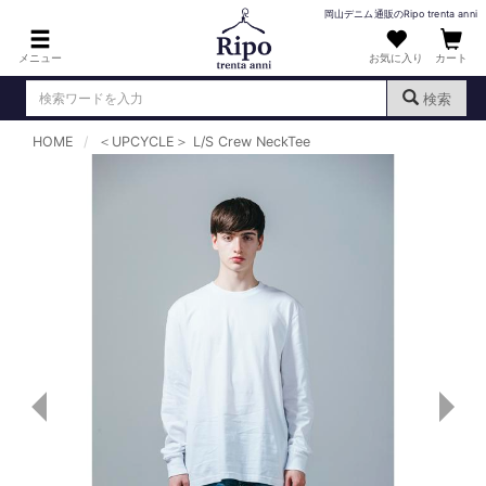
岡山デニム通販のRipo trenta anni
メニュー
お気に入り
カート
検索
HOME
＜UPCYCLE＞ L/S Crew NeckTee
ログイン
新規会員登録
（
）
MENS : メンズ
DENIM : デニム
PANTS : パンツ
TOPS : トップス
T-SHIRT : Tシャツ
KNIT : ニット
SHIRT : シャツ