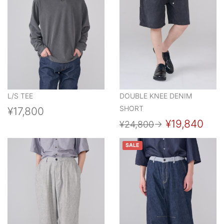
L/S TEE
DOUBLE KNEE DENIM
SHORT
¥17,800
¥19,840
¥24,800
→
SALE