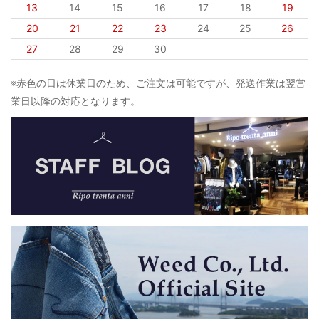
13
14
15
16
17
18
19
20
21
22
23
24
25
26
27
28
29
30
※赤色の日は休業日のため、ご注文は可能ですが、発送作業は翌営
業日以降の対応となります。