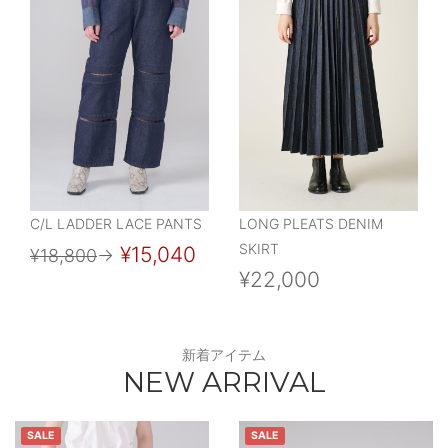
C/L LADDER LACE PANTS
LONG PLEATS DENIM
SKIRT
¥15,040
¥18,800
→
¥22,000
新着アイテム
NEW ARRIVAL
SALE
SALE