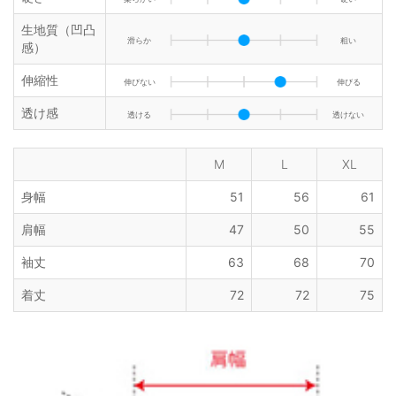
生地質（凹凸
滑らか
粗い
感）
伸縮性
伸びない
伸びる
透け感
透ける
透けない
M
L
XL
身幅
51
56
61
肩幅
47
50
55
袖丈
63
68
70
着丈
72
72
75