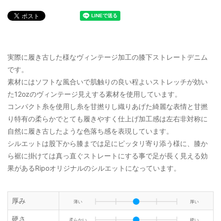
実際に履き古した様なヴィンテージ加工の膝下ストレートデニム
です。
素材にはソフトな風合いで肌触りの良い程よいストレッチが効い
た12ozのヴィンテージ見えする素材を使用しています。
コンパクト糸を使用し糸を甘撚りし織りあげた綺麗な表情と甘撚
り特有の柔らかでとても履きやすく仕上げ加工感は左右非対称に
自然に履き古したような色落ち感を表現しています。
シルエットは股下から膝までは足にピッタリ寄り添う様に、膝か
ら裾に掛けては真っ直ぐストレートにする事で足が長く見える効
果があるRipoオリジナルのシルエットになっています。
厚み
薄い
厚い
硬さ
柔らかい
硬い