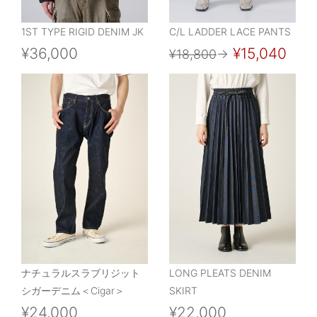
1ST TYPE RIGID DENIM JK
C/L LADDER LACE PANTS
¥36,000
¥15,040
¥18,800
→
ナチュラルスラブリジット
LONG PLEATS DENIM
シガーデニム＜Cigar＞
SKIRT
¥24,000
¥22,000