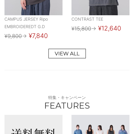
CAMPUS JERSEY Ripo
CONTRAST TEE
EMBROIDEREDT G.D
¥12,640
¥15,800
→
¥7,840
¥9,800
→
VIEW ALL
特集・キャンペーン
FEATURES