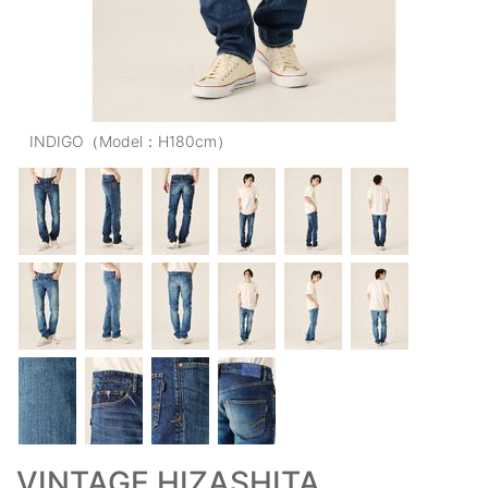
OUTERS : アウター
LADIES : レディース
DENIM : デニム
INDIGO（Model：H180cm）
PANTS/SKIRT : パンツ・スカート
TOPS : トップス
OUTERS : アウター
OUTLET : アウトレット
MENS : メンズ
LADIES : レディース
新規会員登録
お買い物カゴ
VINTAGE HIZASHITA