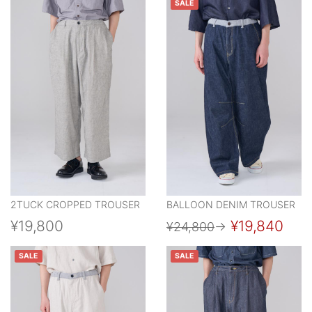
SALE
2TUCK CROPPED TROUSER
BALLOON DENIM TROUSER
¥19,800
¥19,840
¥24,800
→
SALE
SALE