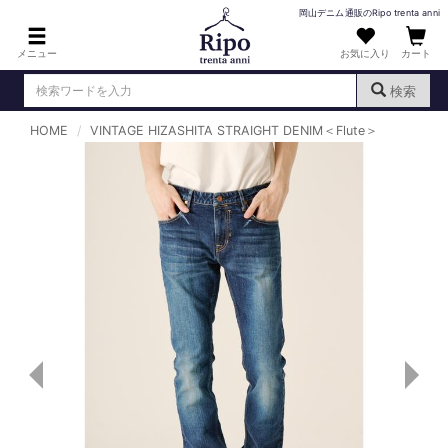
岡山デニム通販のRipo trenta anni
メニュー
お気に入り
カート
検索
HOME
VINTAGE HIZASHITA STRAIGHT DENIM＜Flute＞
ログイン
新規会員登録
（
）
MENS : メンズ
DENIM : デニム
PANTS : パンツ
TOPS : トップス
T-SHIRT : Tシャツ
KNIT : ニット
SHIRT : シャツ