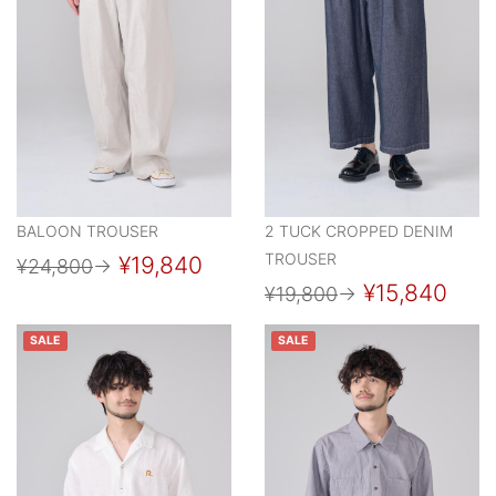
BALOON TROUSER
2 TUCK CROPPED DENIM
TROUSER
¥19,840
¥24,800
→
¥15,840
¥19,800
→
SALE
SALE