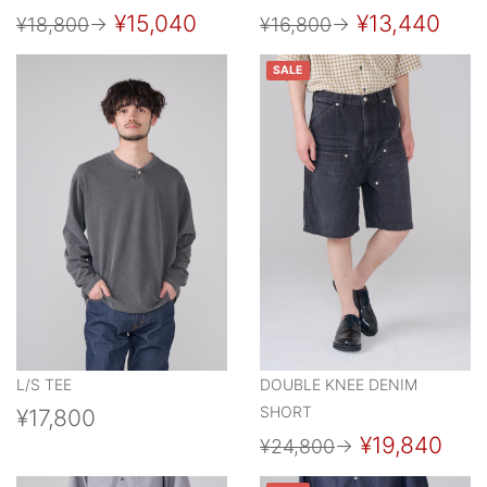
¥15,040
¥13,440
¥18,800
→
¥16,800
→
SALE
L/S TEE
DOUBLE KNEE DENIM
SHORT
¥17,800
¥19,840
¥24,800
→