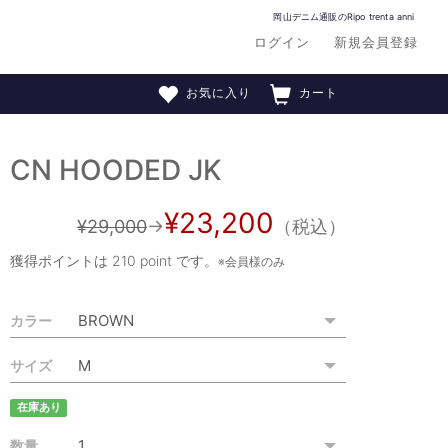
岡山デニム通販のRipo trenta anni
ログイン
新規会員登録
お気に入り
カート
CN HOODED JK
¥23,200
¥29,000
→
（税込）
獲得ポイントは
210 point
です。
※会員様のみ
カラー
サイズ
在庫あり
数量