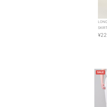
LONG
SKIR
¥22
SALE