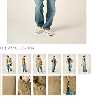
N（ Model：H178cm）