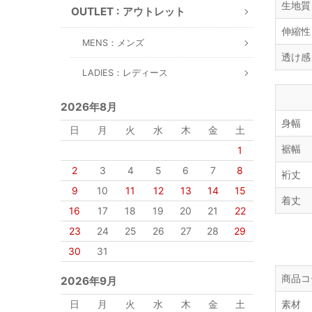
生地質
OUTLET : アウトレット
伸縮性
MENS：メンズ
透け感
LADIES：レディース
2026年8月
身幅
日
月
火
水
木
金
土
裾幅
1
2
3
4
5
6
7
8
裄丈
9
10
11
12
13
14
15
着丈
16
17
18
19
20
21
22
23
24
25
26
27
28
29
30
31
商品コ
2026年9月
日
月
火
水
木
金
土
素材