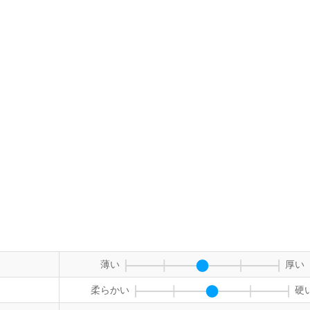
薄い
厚い
柔らかい
硬