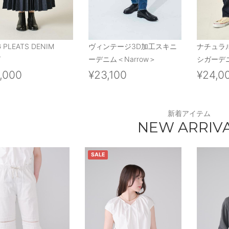
 PLEATS DENIM
ヴィンテージ3D加工スキニ
ナチュラ
T
ーデニム＜Narrow＞
シガーデニ
,000
¥23,100
¥24,0
新着アイテム
NEW ARRIV
SALE