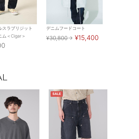
ルスラブリジット
デニムフードコート
ム＜Cigar＞
¥15,400
¥30,800
→
00
AL
SALE