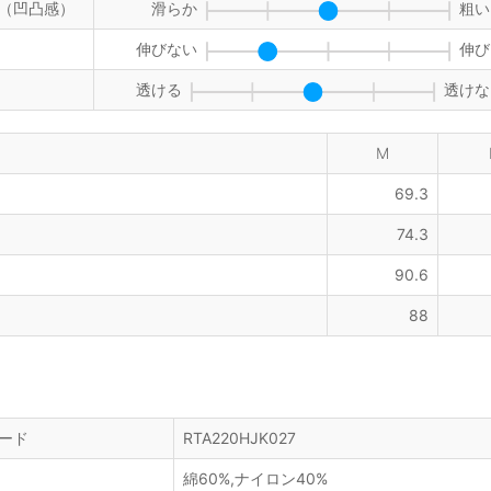
（凹凸感）
滑らか
粗い
伸びない
伸び
透ける
透けな
M
69.3
74.3
90.6
88
ード
RTA220HJK027
綿60%,ナイロン40%