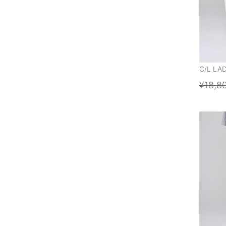
C/L LA
¥18,8