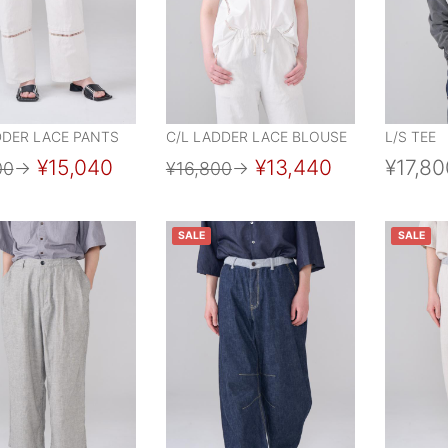
DDER LACE PANTS
C/L LADDER LACE BLOUSE
L/S TEE
¥15,040
¥13,440
¥17,80
00
→
¥16,800
→
SALE
SALE