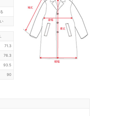
る
い
L
71.3
76.3
93.5
90