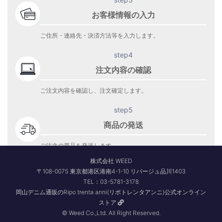
お客様情報の入力
ご住所・連絡先・決済方法等を入力します。
step4
注文内容の確認
ご注文内容を確認し、注文確定します。
step5
商品の発送
ご注文の商品を発送します。
商品到着をお待ち下さい。
株式会社 WEED
〒108-0075 東京都港区港南4-1-10 リバージュ品川1403
TEL：03-5781-3178
岡山デニム通販のRipo trenta anni(リポトレンタアンニ)公式オンライン
ストア
© Weed Co.,Ltd. All Right Reserved.