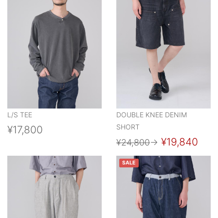
L/S TEE
DOUBLE KNEE DENIM
SHORT
¥17,800
¥19,840
¥24,800
→
SALE