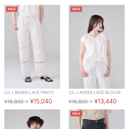
SALE
SALE
C/L LADDER LACE PANTS
C/L LADDER LACE BLOUSE
¥15,040
¥13,440
¥18,800
→
¥16,800
→
SALE