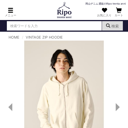
岡山デニム通販のRipo trenta anni
メニュー
お気に入り
カート
検索
HOME
VINTAGE ZIP HOODIE
ログイン
新規会員登録
（
）
MENS : メンズ
DENIM : デニム
PANTS : パンツ
TOPS : トップス
T-SHIRT : Tシャツ
KNIT : ニット
SHIRT : シャツ