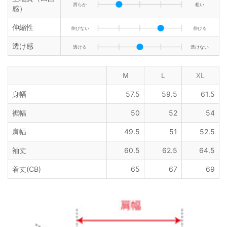
滑らか
粗い
感）
伸縮性
伸びない
伸びる
透け感
透ける
透けない
Ｍ
Ｌ
XL
身幅
57.5
59.5
61.5
裾幅
50
52
54
肩幅
49.5
51
52.5
袖丈
60.5
62.5
64.5
着丈(CB)
65
67
69