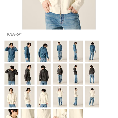
OUTERS : アウター
LADIES : レディース
DENIM : デニム
ICEGRAY
PANTS/SKIRT : パンツ・スカート
TOPS : トップス
OUTERS : アウター
OUTLET : アウトレット
MENS : メンズ
LADIES : レディース
新規会員登録
お買い物カゴ