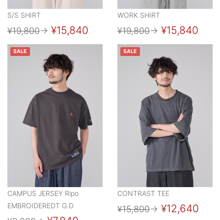
S/S SHIRT
WORK SHIRT
¥15,840
¥15,840
¥19,800
→
¥19,800
→
SALE
SALE
CAMPUS JERSEY Ripo
CONTRAST TEE
EMBROIDEREDT G.D
¥12,640
¥15,800
→