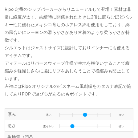
Ripo 定番のジップパーカーからリニューアルして登場！素材は非
常に繊度が太く、紡績時に開俵されたときに2倍に膨らむほどバル
キー性に優れたメキシコ育ちのホアレス綿を使用をしており、綿
の風合いにレーヨンの滑らかさがあり古着のような柔らかさが特
徴です。
シルエットはジャストサイズに設計しておりインナーにも使える
アイテムです。
ディテールはリバースウィーブ仕様で生地を横使いすることで縦
縮みを軽減しさらに脇にリブをあしらうことで横縮みも防止して
います。
左袖にはRipo オリジナルのピスネーム風刺繍をカタカナ表記で施
してありPOPで遊び心があるのもポイントです。
厚み
薄い
厚い
硬さ
柔らかい
硬い
生地質（凹凸