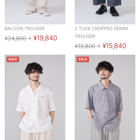
BALOON TROUSER
2 TUCK CROPPED DENIM
TROUSER
¥19,840
¥24,800
→
¥15,840
¥19,800
→
SALE
SALE