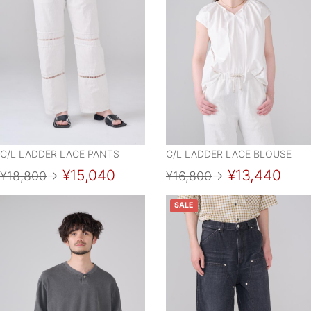
C/L LADDER LACE PANTS
C/L LADDER LACE BLOUSE
¥15,040
¥13,440
¥18,800
→
¥16,800
→
SALE