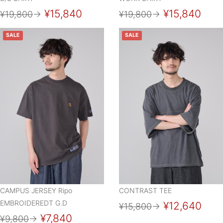
¥15,840
¥15,840
¥19,800
→
¥19,800
→
SALE
SALE
CAMPUS JERSEY Ripo
CONTRAST TEE
EMBROIDEREDT G.D
¥12,640
¥15,800
→
¥7,840
¥9,800
→