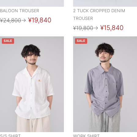
BALOON TROUSER
2 TUCK CROPPED DENIM
TROUSER
¥19,840
¥24,800
→
¥15,840
¥19,800
→
SALE
SALE
S/S SHIRT
WORK SHIRT