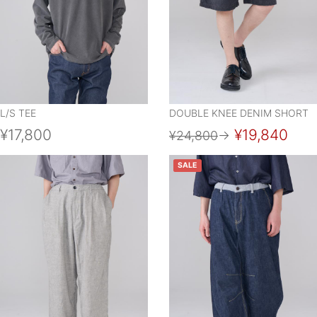
L/S TEE
DOUBLE KNEE DENIM SHORT
¥17,800
¥19,840
¥24,800
→
SALE