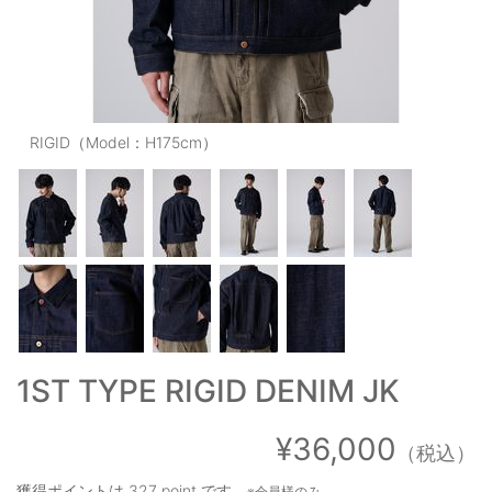
OUTERS : アウター
LADIES : レディース
DENIM : デニム
RIGID（Model：H175cm）
PANTS/SKIRT : パンツ・スカート
TOPS : トップス
OUTERS : アウター
OUTLET : アウトレット
MENS : メンズ
LADIES : レディース
1ST TYPE RIGID DENIM JK
新規会員登録
¥36,000
（税込）
お買い物カゴ
獲得ポイントは
327 point
です。
※会員様のみ