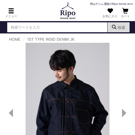
岡山デニム通販のRipo trenta anni
メニュー
お気に入り
カート
検索
HOME
1ST TYPE RIGID DENIM JK
ログイン
新規会員登録
（
）
MENS : メンズ
DENIM : デニム
PANTS : パンツ
TOPS : トップス
T-SHIRT : Tシャツ
KNIT : ニット
SHIRT : シャツ