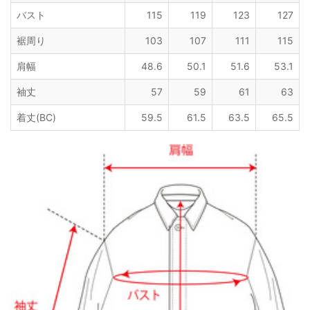
バスト
115
119
123
127
裾周り
103
107
111
115
肩幅
48.6
50.1
51.6
53.1
袖丈
57
59
61
63
着丈(BC)
59.5
61.5
63.5
65.5