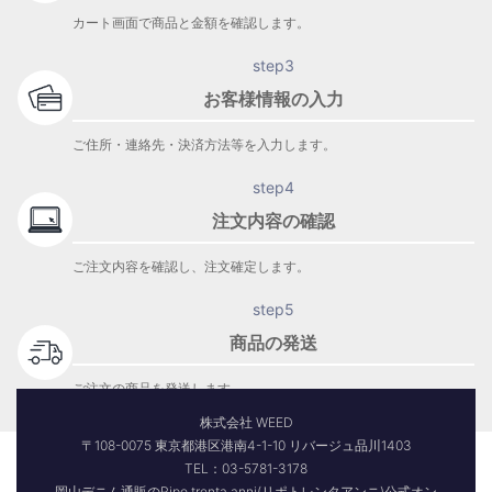
カート画面で商品と金額を確認します。
step3
お客様情報の入力
ご住所・連絡先・決済方法等を入力します。
step4
注文内容の確認
ご注文内容を確認し、注文確定します。
step5
商品の発送
ご注文の商品を発送します。
商品到着をお待ち下さい。
株式会社 WEED
〒108-0075 東京都港区港南4-1-10 リバージュ品川1403
TEL：03-5781-3178
岡山デニム通販のRipo trenta anni(リポトレンタアンニ)公式オン