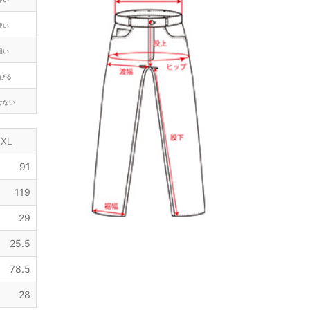
硬い
粗い
びる
けない
XL
91
119
29
25.5
78.5
28