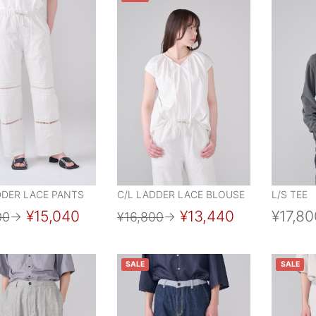
DDER LACE PANTS
C/L LADDER LACE BLOUSE
L/S TEE
¥15,040
¥13,440
¥17,80
00
→
¥16,800
→
SALE
SALE