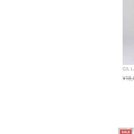
C/L 
¥18,
SALE