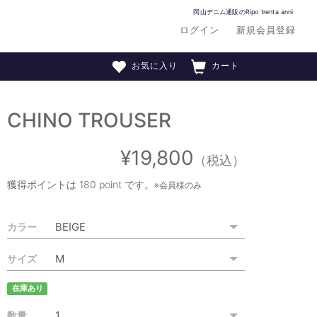
岡山デニム通販のRipo trenta anni
ログイン
新規会員登録
お気に入り
カート
CHINO TROUSER
¥19,800
（税込）
獲得ポイントは
180 point
です。
※会員様のみ
カラー
サイズ
在庫あり
数量