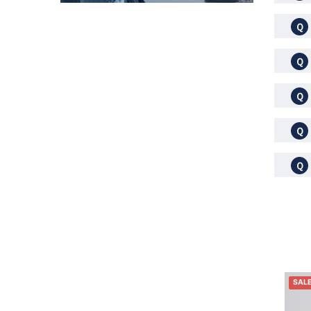
Ｑ
Ｑ
Ｑ
Ｑ
Ｑ
SAL