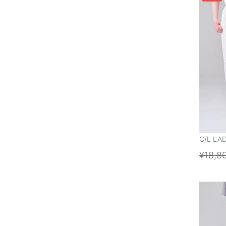
C/L LA
¥18,8