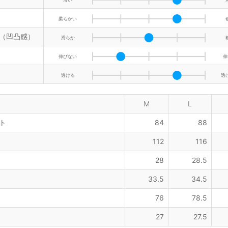
柔らかい
（凹凸感）
滑らか
伸びない
伸
透ける
透
M
L
ト
84
88
112
116
28
28.5
33.5
34.5
76
78.5
27
27.5