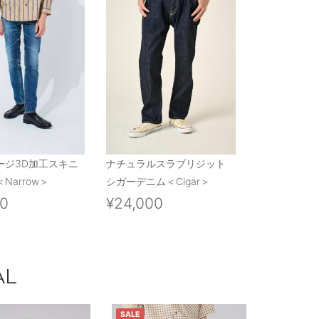
ージ3D加工スキニ
ナチュラルスラブリジット
Narrow＞
シガーデニム＜Cigar＞
00
¥24,000
AL
SALE