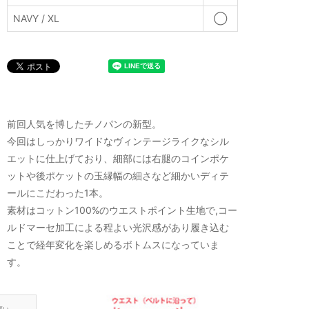
NAVY / XL
◯
前回人気を博したチノパンの新型。
今回はしっかりワイドなヴィンテージライクなシル
エットに仕上げており、細部には右腿のコインポケ
ットや後ポケットの玉縁幅の細さなど細かいディテ
ールにこだわった1本。
素材はコットン100%のウエストポイント生地で,コー
ルドマーセ加工による程よい光沢感があり履き込む
ことで経年変化を楽しめるボトムスになっていま
す。
厚い