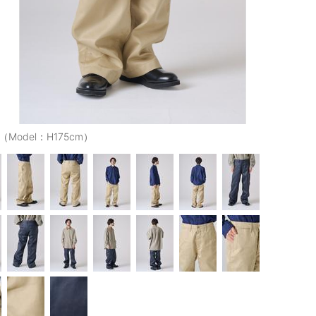
E（Model：H175cm）