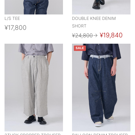
L/S TEE
DOUBLE KNEE DENIM
SHORT
¥17,800
¥19,840
¥24,800
→
SALE