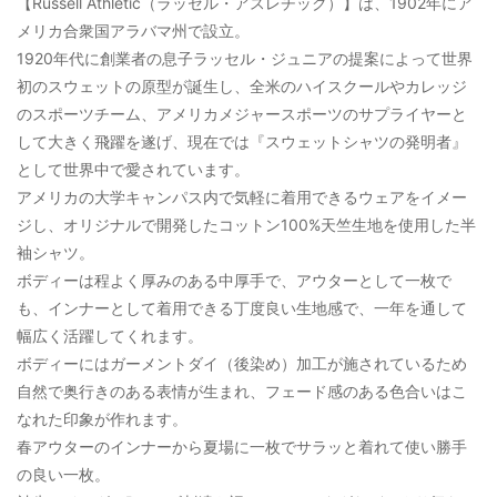
【Russell Athletic（ラッセル・アスレチック）】は、1902年にア
メリカ合衆国アラバマ州で設立。
1920年代に創業者の息子ラッセル・ジュニアの提案によって世界
初のスウェットの原型が誕生し、全米のハイスクールやカレッジ
のスポーツチーム、アメリカメジャースポーツのサプライヤーと
して大きく飛躍を遂げ、現在では『スウェットシャツの発明者』
として世界中で愛されています。
アメリカの大学キャンパス内で気軽に着用できるウェアをイメー
ジし、オリジナルで開発したコットン100%天竺生地を使用した半
袖シャツ。
ボディーは程よく厚みのある中厚手で、アウターとして一枚で
も、インナーとして着用できる丁度良い生地感で、一年を通して
幅広く活躍してくれます。
ボディーにはガーメントダイ（後染め）加工が施されているため
自然で奥行きのある表情が生まれ、フェード感のある色合いはこ
なれた印象が作れます。
春アウターのインナーから夏場に一枚でサラッと着れて使い勝手
の良い一枚。