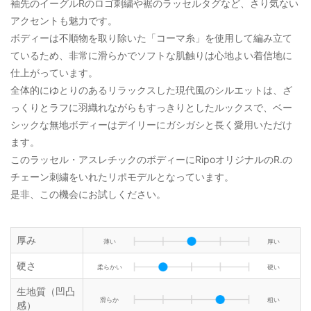
袖先のイーグルRのロゴ刺繍や裾のラッセルタグなど、さり気ない
アクセントも魅力です。
ボディーは不順物を取り除いた「コーマ糸」を使用して編み立て
ているため、非常に滑らかでソフトな肌触りは心地よい着信地に
仕上がっています。
全体的にゆとりのあるリラックスした現代風のシルエットは、ざ
っくりとラフに羽織れながらもすっきりとしたルックスで、ベー
シックな無地ボディーはデイリーにガシガシと長く愛用いただけ
ます。
このラッセル・アスレチックのボディーにRipoオリジナルのR.の
チェーン刺繍をいれたリポモデルとなっています。
是非、この機会にお試しください。
厚み
薄い
厚い
硬さ
柔らかい
硬い
生地質（凹凸
滑らか
粗い
感）