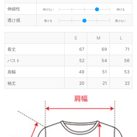
伸縮性
伸びない
伸びる
透け感
透ける
透けない
S
M
L
着丈
67
69
71
バスト
52
54
56
肩幅
49
51
53
袖丈
20
21
22