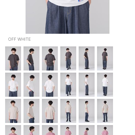
OUTERS : アウター
LADIES : レディース
DENIM : デニム
OFF WHITE
PANTS/SKIRT : パンツ・スカート
TOPS : トップス
OUTERS : アウター
OUTLET : アウトレット
MENS : メンズ
LADIES : レディース
新規会員登録
お買い物カゴ