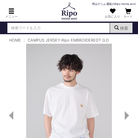
岡山デニム通販のRipo trenta anni
メニュー
お気に入り
カート
検索
HOME
CAMPUS JERSEY Ripo EMBROIDEREDT G.D
ログイン
新規会員登録
（
）
MENS : メンズ
DENIM : デニム
PANTS : パンツ
TOPS : トップス
T-SHIRT : Tシャツ
KNIT : ニット
SHIRT : シャツ