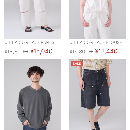
C/L LADDER LACE PANTS
C/L LADDER LACE BLOUSE
¥15,040
¥13,440
¥18,800
→
¥16,800
→
SALE