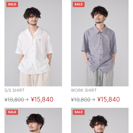
SALE
SALE
S/S SHIRT
WORK SHIRT
¥15,840
¥15,840
¥19,800
→
¥19,800
→
SALE
SALE