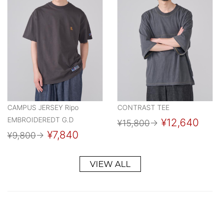
CAMPUS JERSEY Ripo
CONTRAST TEE
EMBROIDEREDT G.D
¥12,640
¥15,800
→
¥7,840
¥9,800
→
VIEW ALL