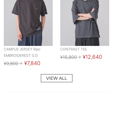
CAMPUS JERSEY Ripo
CONTRAST TEE
EMBROIDEREDT G.D
¥12,640
¥15,800
→
¥7,840
¥9,800
→
VIEW ALL