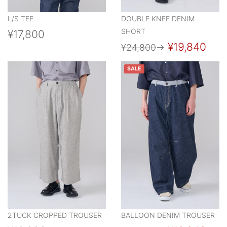
L/S TEE
DOUBLE KNEE DENIM
SHORT
¥17,800
¥19,840
¥24,800
→
SALE
2TUCK CROPPED TROUSER
BALLOON DENIM TROUSER