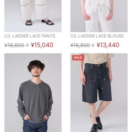
C/L LADDER LACE PANTS
C/L LADDER LACE BLOUSE
¥15,040
¥13,440
¥18,800
→
¥16,800
→
SALE