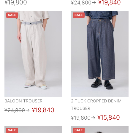
¥19,800
¥19,840
¥24,800
→
SALE
SALE
BALOON TROUSER
2 TUCK CROPPED DENIM
TROUSER
¥19,840
¥24,800
→
¥15,840
¥19,800
→
SALE
SALE