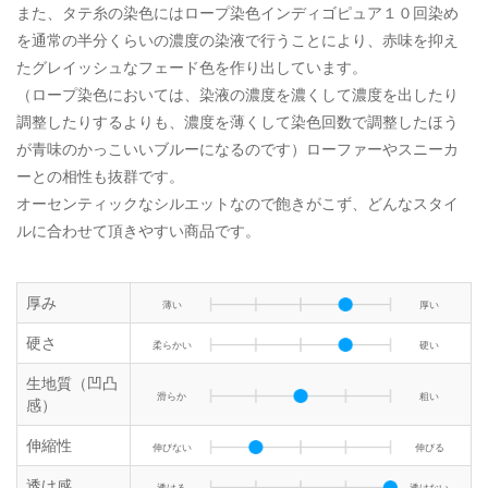
また、タテ糸の染色にはロープ染色インディゴピュア１０回染め
を通常の半分くらいの濃度の染液で行うことにより、赤味を抑え
たグレイッシュなフェード色を作り出しています。
（ロープ染色においては、染液の濃度を濃くして濃度を出したり
調整したりするよりも、濃度を薄くして染色回数で調整したほう
が青味のかっこいいブルーになるのです）ローファーやスニーカ
ーとの相性も抜群です。
オーセンティックなシルエットなので飽きがこず、どんなスタイ
ルに合わせて頂きやすい商品です。
厚み
薄い
厚い
硬さ
柔らかい
硬い
生地質（凹凸
滑らか
粗い
感）
伸縮性
伸びない
伸びる
透け感
透ける
透けない