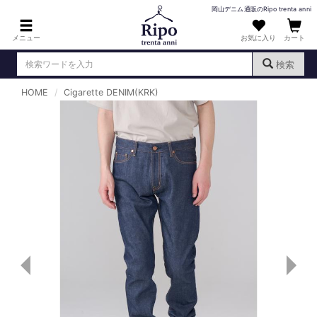
岡山デニム通販のRipo trenta anni
メニュー
お気に入り
カート
検索
HOME
Cigarette DENIM(KRK)
ログイン
新規会員登録
（
）
MENS : メンズ
DENIM : デニム
PANTS : パンツ
TOPS : トップス
T-SHIRT : Tシャツ
KNIT : ニット
SHIRT : シャツ