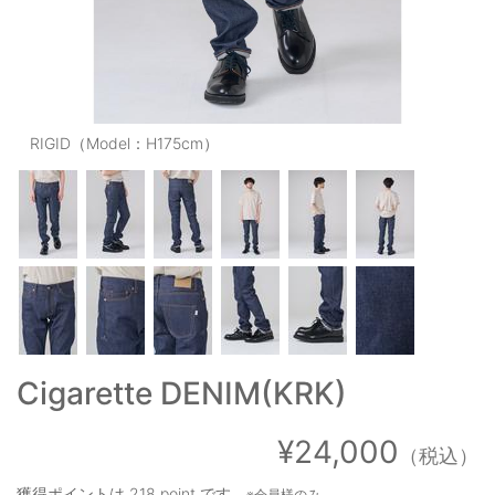
OUTERS : アウター
LADIES : レディース
DENIM : デニム
RIGID（Model：H175cm）
PANTS/SKIRT : パンツ・スカート
TOPS : トップス
OUTERS : アウター
OUTLET : アウトレット
MENS : メンズ
LADIES : レディース
Cigarette DENIM(KRK)
新規会員登録
¥24,000
（税込）
お買い物カゴ
獲得ポイントは
218 point
です。
※会員様のみ