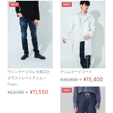
SALE
SALE
ヴィンテージスレキ加工ひ
デニムフードコート
ざ下ストレートデニム＜
¥15,400
¥30,800
→
Flute＞
SALE
¥11,550
¥23,100
→