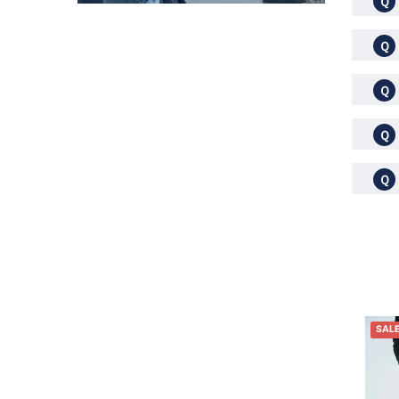
Ｑ
Ｑ
Ｑ
Ｑ
Ｑ
SAL