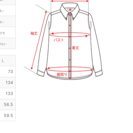
硬い
粗い
びる
けない
L
73
134
133
56.5
59.5