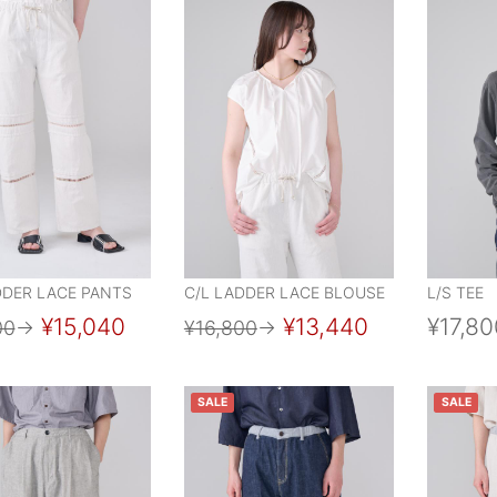
DDER LACE PANTS
C/L LADDER LACE BLOUSE
L/S TEE
¥15,040
¥13,440
¥17,80
00
→
¥16,800
→
SALE
SALE