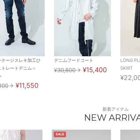
ンテージスレキ加工ひ
デニムフードコート
LONG PL
ストレートデニム＜
SKIRT
¥15,400
¥30,800
→
＞
¥22,0
¥11,550
100
→
新着アイテム
NEW ARRIV
SALE