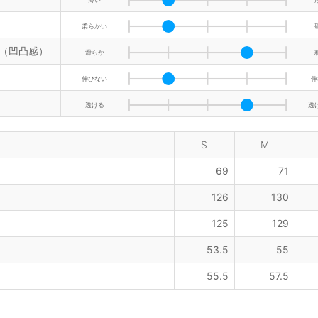
柔らかい
（凹凸感）
滑らか
伸びない
伸
透ける
透
S
M
69
71
126
130
125
129
53.5
55
55.5
57.5