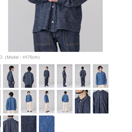
GO（Model：H175cm）