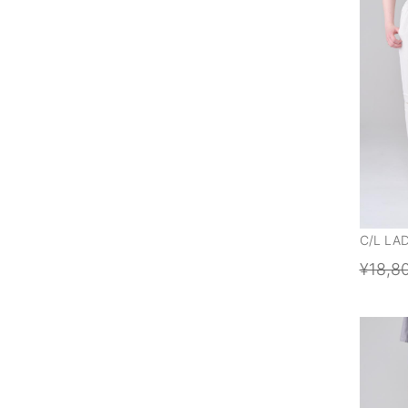
C/L LA
¥18,8