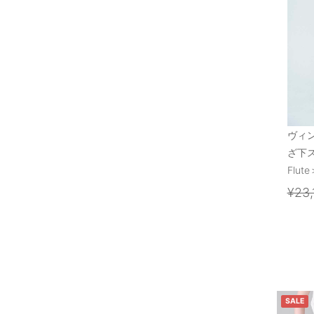
ヴィ
ざ下
Flute
¥23,
SALE