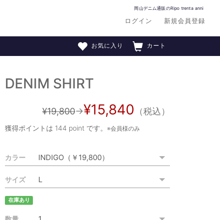
岡山デニム通販のRipo trenta anni
ログイン
新規会員登録
お気に入り
カート
DENIM SHIRT
¥15,840
¥19,800
→
（税込）
獲得ポイントは
144 point
です。
※会員様のみ
カラー
サイズ
在庫あり
数量