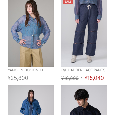
SALE
YANGLIN DOCKING BL
C/L LADDER LACE PANTS
¥25,800
¥15,040
¥18,800
→