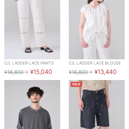
C/L LADDER LACE PANTS
C/L LADDER LACE BLOUSE
¥15,040
¥13,440
¥18,800
→
¥16,800
→
SALE