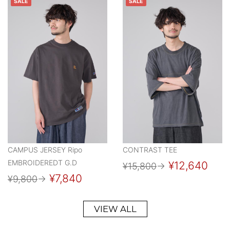
SALE
SALE
CAMPUS JERSEY Ripo
CONTRAST TEE
EMBROIDEREDT G.D
¥12,640
¥15,800
→
¥7,840
¥9,800
→
VIEW ALL