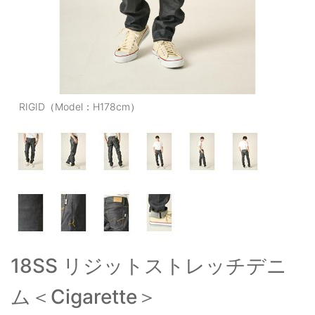
OUTERS : アウター
LADIES : レディース
DENIM : デニム
PANTS/SKIRT : パンツ・スカート
RIGID（Model：H178cm）
TOPS : トップス
OUTERS : アウター
OUTLET : アウトレット
MENS : メンズ
LADIES : レディース
18SS リジットストレッチデニ
新規会員登録
ム＜Cigarette＞
お買い物カゴ