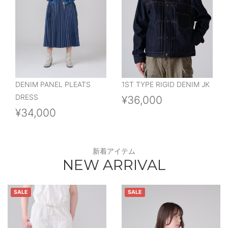
DENIM PANEL PLEATS
1ST TYPE RIGID DENIM JK
DRESS
¥36,000
¥34,000
新着アイテム
NEW ARRIVAL
SALE
SALE