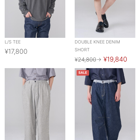
L/S TEE
DOUBLE KNEE DENIM
SHORT
¥17,800
¥19,840
¥24,800
→
SALE