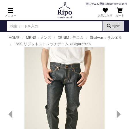
岡山デニム通販のRipo trenta anni
メニュー
お気に入り
カート
検索
HOME
MENS：メンズ
DENIM : デニム
Shalwar：サルエル
ログイン
新規会員登録
18SS リジットストレッチデニム＜Cigarette＞
（
）
MENS : メンズ
DENIM : デニム
PANTS : パンツ
TOPS : トップス
T-SHIRT : Tシャツ
KNIT : ニット
SHIRT : シャツ