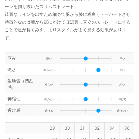
ーンを拘り抜いたスリムストレート。
綺麗なラインを出すため細身で腿から膝に程良くテーパードさせ
特徴的なのは膝から裾にかけてほぼ真っ直ぐのストレートにする
ことで足が長くみえ、よりスタイルがよく見える効果がありま
す。
厚み
薄い
厚い
硬さ
柔らかい
硬い
生地質（凹凸
滑らか
粗い
感）
伸縮性
伸びない
伸びる
透け感
透ける
透けない
29
30
31
32
34
36