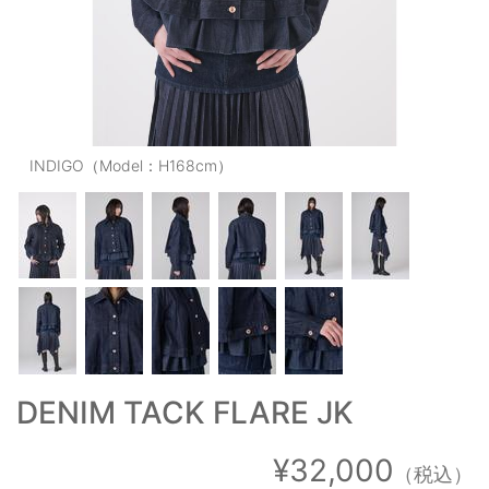
OUTERS : アウター
LADIES : レディース
DENIM : デニム
PANTS/SKIRT : パンツ・スカート
INDIGO（Model：H168cm）
TOPS : トップス
OUTERS : アウター
OUTLET : アウトレット
MENS : メンズ
LADIES : レディース
DENIM TACK FLARE JK
新規会員登録
お買い物カゴ
¥32,000
（税込）