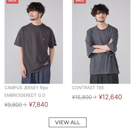
SALE
SALE
CAMPUS JERSEY Ripo
CONTRAST TEE
EMBROIDEREDT G.D
¥12,640
¥15,800
→
¥7,840
¥9,800
→
VIEW ALL