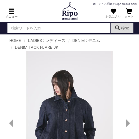
岡山デニム通販のRipo trenta anni
メニュー
お気に入り
カート
検索
HOME
LADIES : レディース
DENIM : デニム
ログイン
新規会員登録
DENIM TACK FLARE JK
（
）
MENS : メンズ
DENIM : デニム
PANTS : パンツ
TOPS : トップス
T-SHIRT : Tシャツ
KNIT : ニット
SHIRT : シャツ