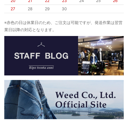
20
21
22
23
24
25
26
27
28
29
30
※赤色の日は休業日のため、ご注文は可能ですが、発送作業は翌営
業日以降の対応となります。