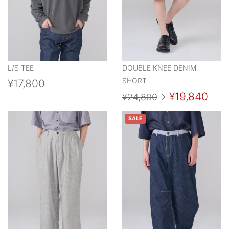
L/S TEE
DOUBLE KNEE DENIM
SHORT
¥17,800
¥19,840
¥24,800
→
SALE