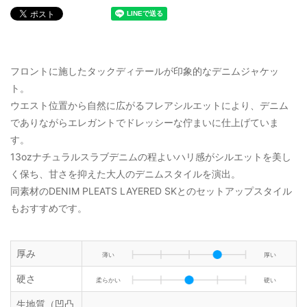
フロントに施したタックディテールが印象的なデニムジャケッ
ト。
ウエスト位置から自然に広がるフレアシルエットにより、デニム
でありながらエレガントでドレッシーな佇まいに仕上げていま
す。
13ozナチュラルスラブデニムの程よいハリ感がシルエットを美し
く保ち、甘さを抑えた大人のデニムスタイルを演出。
同素材のDENIM PLEATS LAYERED SKとのセットアップスタイル
もおすすめです。
厚み
薄い
厚い
硬さ
柔らかい
硬い
生地質（凹凸