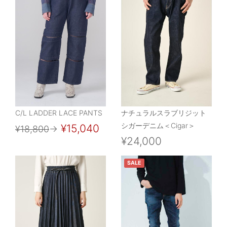
C/L LADDER LACE PANTS
ナチュラルスラブリジット
シガーデニム＜Cigar＞
¥15,040
¥18,800
→
¥24,000
SALE