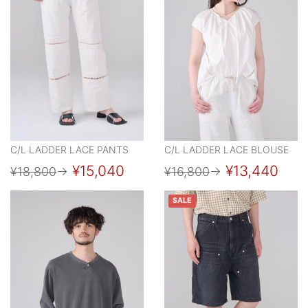
C/L LADDER LACE PANTS
C/L LADDER LACE BLOUSE
¥15,040
¥13,440
¥18,800
→
¥16,800
→
SALE