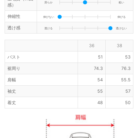
滑らか
粗い
感）
伸縮性
伸びない
伸びる
透け感
透ける
透けない
36
38
バスト
51
53
裾周り
74.3
76.3
肩幅
54
55.5
袖丈
55
57
着丈
48
50