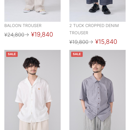
BALOON TROUSER
2 TUCK CROPPED DENIM
TROUSER
¥19,840
¥24,800
→
¥15,840
¥19,800
→
SALE
SALE