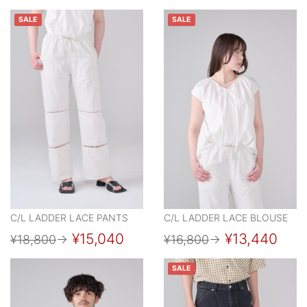
SALE
SALE
C/L LADDER LACE PANTS
C/L LADDER LACE BLOUSE
¥15,040
¥13,440
¥18,800
→
¥16,800
→
SALE