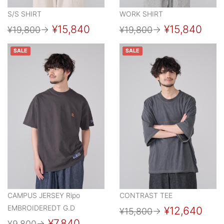
S/S SHIRT
WORK SHIRT
¥15,840
¥15,840
¥19,800
→
¥19,800
→
SALE
SALE
CAMPUS JERSEY Ripo
CONTRAST TEE
EMBROIDEREDT G.D
¥12,640
¥15,800
→
¥7,840
¥9,800
→