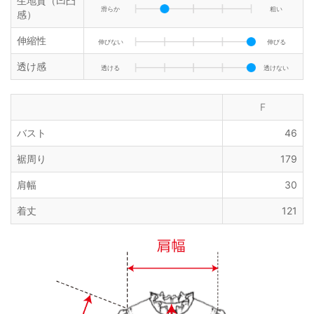
生地質（凹凸
滑らか
粗い
感）
伸縮性
伸びない
伸びる
透け感
透ける
透けない
F
バスト
46
裾周り
179
肩幅
30
着丈
121