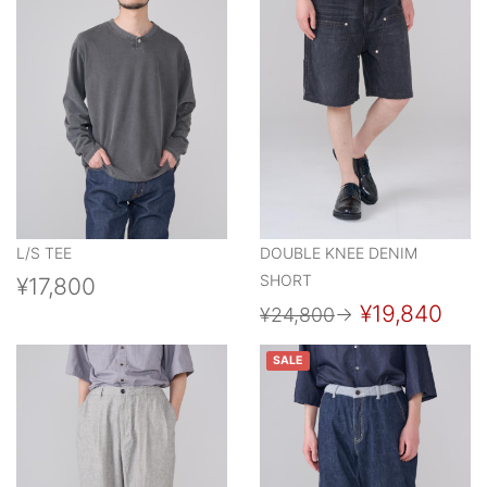
L/S TEE
DOUBLE KNEE DENIM
SHORT
¥17,800
¥19,840
¥24,800
→
SALE