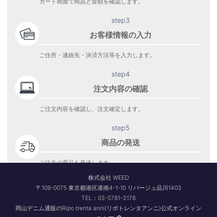
カート画面で商品と金額を確認します。
step3
お客様情報の入力
ご住所・連絡先・決済方法等を入力します。
step4
注文内容の確認
ご注文内容を確認し、注文確定します。
step5
商品の発送
ご注文の商品を発送します。
商品到着をお待ち下さい。
株式会社 WEED
〒108-0075 東京都港区港南4-1-10 リバージュ品川1403
TEL：03-5781-3178
岡山デニム通販のRipo trenta anni(リポトレンタアンニ)公式オンライン