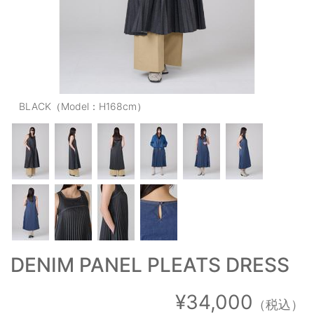
OUTERS : アウター
LADIES : レディース
DENIM : デニム
PANTS/SKIRT : パンツ・スカート
BLACK（Model：H168cm）
TOPS : トップス
OUTERS : アウター
OUTLET : アウトレット
MENS : メンズ
LADIES : レディース
DENIM PANEL PLEATS DRESS
新規会員登録
お買い物カゴ
¥34,000
（税込）