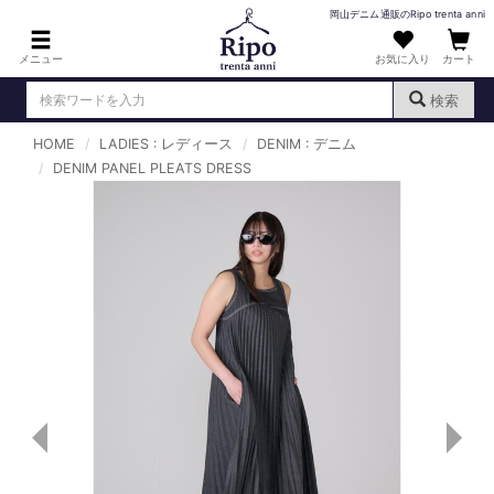
岡山デニム通販のRipo trenta anni
メニュー
お気に入り
カート
検索
HOME
LADIES : レディース
DENIM : デニム
ログイン
新規会員登録
DENIM PANEL PLEATS DRESS
（
）
MENS : メンズ
DENIM : デニム
PANTS : パンツ
TOPS : トップス
T-SHIRT : Tシャツ
KNIT : ニット
SHIRT : シャツ