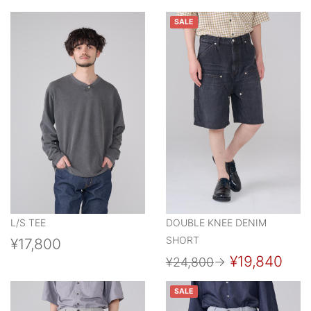
SALE
L/S TEE
DOUBLE KNEE DENIM
SHORT
¥17,800
¥19,840
¥24,800
→
SALE