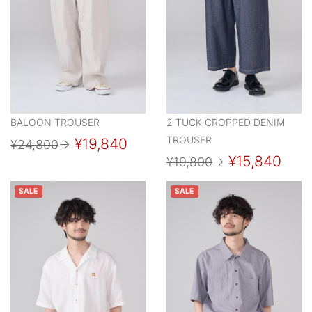
BALOON TROUSER
2 TUCK CROPPED DENIM
TROUSER
¥19,840
¥24,800
→
¥15,840
¥19,800
→
SALE
SALE