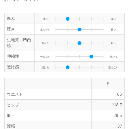
厚み
薄い
厚い
硬さ
柔らかい
硬い
生地質（凹凸
滑らか
粗い
感）
伸縮性
伸びない
伸びる
透け感
透ける
透けない
Ｆ
ウエスト
66
ヒップ
118.7
股上
29.5
渡幅
37