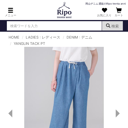
岡山デニム通販のRipo trenta anni
メニュー
お気に入り
カート
検索
HOME
LADIES : レディース
DENIM : デニム
ログイン
新規会員登録
YANGLIN TACK PT
（
）
MENS : メンズ
DENIM : デニム
PANTS : パンツ
TOPS : トップス
T-SHIRT : Tシャツ
KNIT : ニット
SHIRT : シャツ