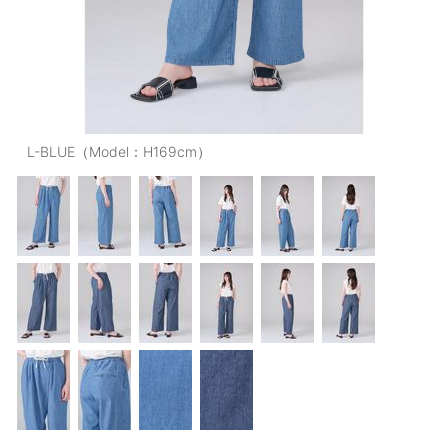
OUTERS : アウター
LADIES : レディース
DENIM : デニム
PANTS/SKIRT : パンツ・スカート
L-BLUE（Model：H169cm）
TOPS : トップス
OUTERS : アウター
OUTLET : アウトレット
MENS : メンズ
LADIES : レディース
新規会員登録
お買い物カゴ