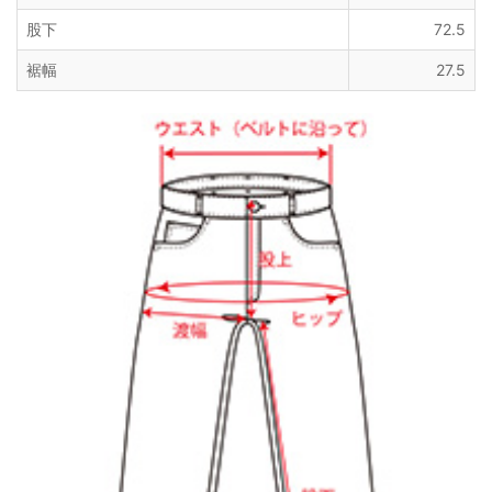
股下
72.5
裾幅
27.5