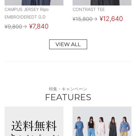
CAMPUS JERSEY Ripo
CONTRAST TEE
EMBROIDEREDT G.D
¥12,640
¥15,800
→
¥7,840
¥9,800
→
VIEW ALL
特集・キャンペーン
FEATURES