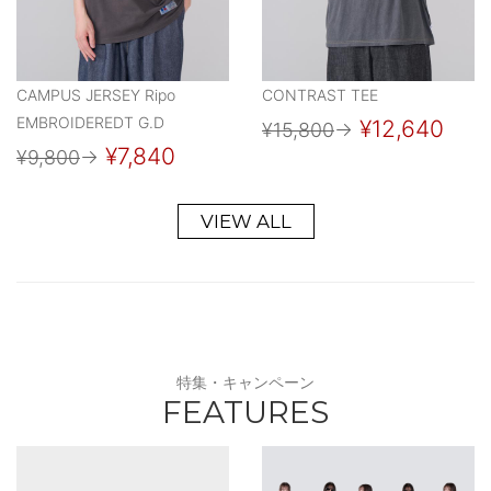
CAMPUS JERSEY Ripo
CONTRAST TEE
EMBROIDEREDT G.D
¥12,640
¥15,800
→
¥7,840
¥9,800
→
VIEW ALL
特集・キャンペーン
FEATURES