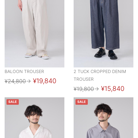
BALOON TROUSER
2 TUCK CROPPED DENIM
TROUSER
¥19,840
¥24,800
→
¥15,840
¥19,800
→
SALE
SALE