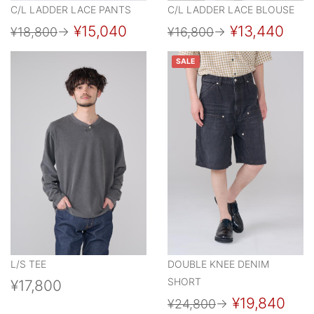
C/L LADDER LACE PANTS
C/L LADDER LACE BLOUSE
¥15,040
¥13,440
¥18,800
→
¥16,800
→
SALE
L/S TEE
DOUBLE KNEE DENIM
SHORT
¥17,800
¥19,840
¥24,800
→