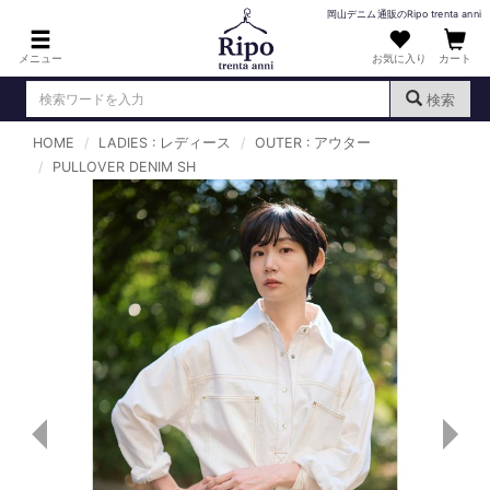
岡山デニム通販のRipo trenta anni
メニュー
お気に入り
カート
検索
HOME
LADIES : レディース
OUTER : アウター
ログイン
新規会員登録
PULLOVER DENIM SH
（
）
MENS : メンズ
DENIM : デニム
PANTS : パンツ
TOPS : トップス
T-SHIRT : Tシャツ
KNIT : ニット
SHIRT : シャツ