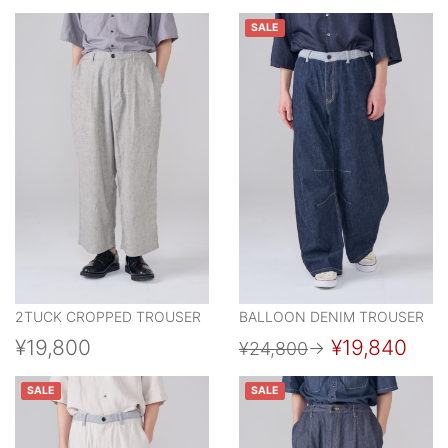
SALE
2TUCK CROPPED TROUSER
BALLOON DENIM TROUSER
¥19,800
¥19,840
¥24,800
→
SALE
SALE