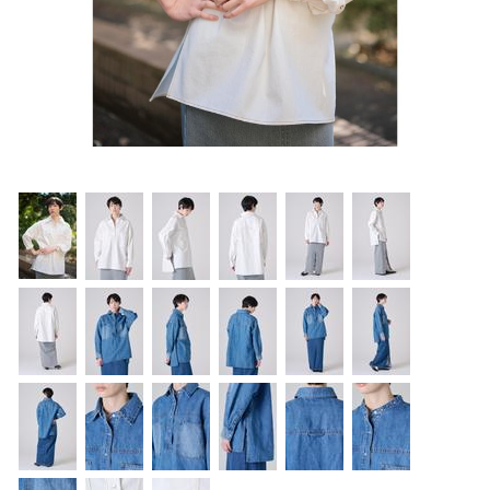
OUTERS : アウター
LADIES : レディース
DENIM : デニム
PANTS/SKIRT : パンツ・スカート
TOPS : トップス
OUTERS : アウター
OUTLET : アウトレット
MENS : メンズ
LADIES : レディース
新規会員登録
お買い物カゴ