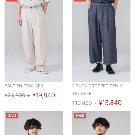
BALOON TROUSER
2 TUCK CROPPED DENIM
TROUSER
¥19,840
¥24,800
→
¥15,840
¥19,800
→
SALE
SALE