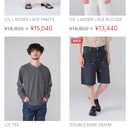
C/L LADDER LACE PANTS
C/L LADDER LACE BLOUSE
¥15,040
¥13,440
¥18,800
→
¥16,800
→
SALE
L/S TEE
DOUBLE KNEE DENIM