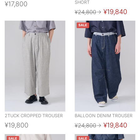
SHORT
¥17,800
¥19,840
¥24,800
→
SALE
2TUCK CROPPED TROUSER
BALLOON DENIM TROUSER
¥19,800
¥19,840
¥24,800
→
SALE
SALE