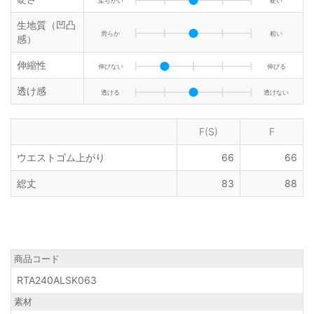
柔らかい
硬い
生地質（凹凸
滑らか
粗い
感）
伸縮性
伸びない
伸びる
透け感
透ける
透けない
F(S)
F
ウエストゴム上がり
66
66
総丈
83
88
商品コード
RTA240ALSK063
素材