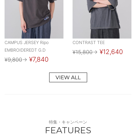
CAMPUS JERSEY Ripo
CONTRAST TEE
EMBROIDEREDT G.D
¥12,640
¥15,800
→
¥7,840
¥9,800
→
VIEW ALL
特集・キャンペーン
FEATURES