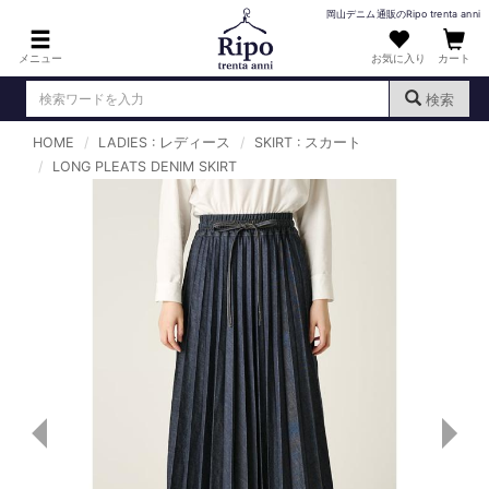
岡山デニム通販のRipo trenta anni
メニュー
お気に入り
カート
検索
HOME
LADIES : レディース
SKIRT : スカート
ログイン
新規会員登録
LONG PLEATS DENIM SKIRT
（
）
MENS : メンズ
DENIM : デニム
PANTS : パンツ
TOPS : トップス
T-SHIRT : Tシャツ
KNIT : ニット
SHIRT : シャツ