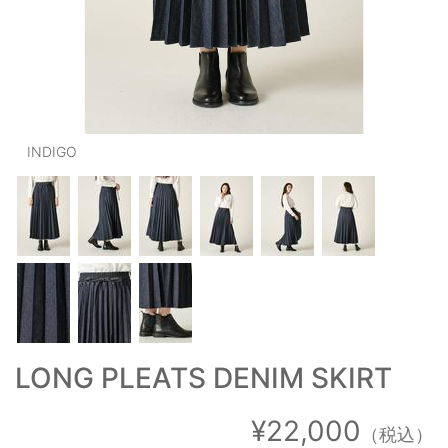
OUTERS : アウター
LADIES : レディース
DENIM : デニム
PANTS/SKIRT : パンツ・スカート
INDIGO
TOPS : トップス
OUTERS : アウター
OUTLET : アウトレット
MENS : メンズ
LADIES : レディース
LONG PLEATS DENIM SKIRT
新規会員登録
お買い物カゴ
¥22,000
（税込）