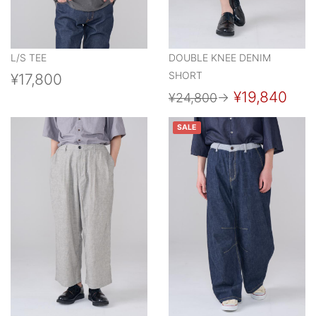
L/S TEE
DOUBLE KNEE DENIM
SHORT
¥17,800
¥19,840
¥24,800
→
SALE