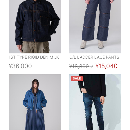
1ST TYPE RIGID DENIM JK
C/L LADDER LACE PANTS
¥36,000
¥15,040
¥18,800
→
SALE