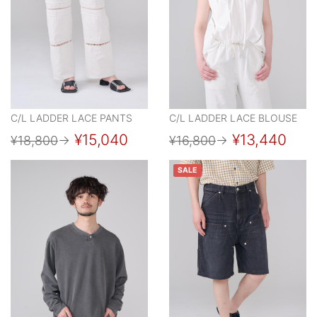
C/L LADDER LACE PANTS
C/L LADDER LACE BLOUSE
¥15,040
¥13,440
¥18,800
→
¥16,800
→
SALE