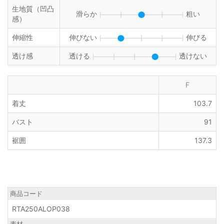
生地質（凹凸
滑らか
粗い
感）
伸縮性
伸びない
伸びる
透け感
透ける
透けない
F
着丈
103.7
バスト
91
裾囲
137.3
商品コード
RTA250ALOP038