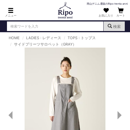
岡山デニム通販のRipo trenta anni
メニュー
お気に入り
カート
検索
HOME
LADIES : レディース
TOPS : トップス
ログイン
新規会員登録
サイドプリーツサロペット（GRAY）
（
）
MENS : メンズ
DENIM : デニム
PANTS : パンツ
TOPS : トップス
T-SHIRT : Tシャツ
KNIT : ニット
SHIRT : シャツ