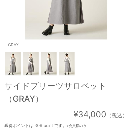
OUTERS : アウター
LADIES : レディース
DENIM : デニム
PANTS/SKIRT : パンツ・スカート
GRAY
TOPS : トップス
OUTERS : アウター
OUTLET : アウトレット
サイドプリーツサロペット
MENS : メンズ
（GRAY）
LADIES : レディース
新規会員登録
¥34,000
（税込）
お買い物カゴ
獲得ポイントは
309 point
です。
※会員様のみ