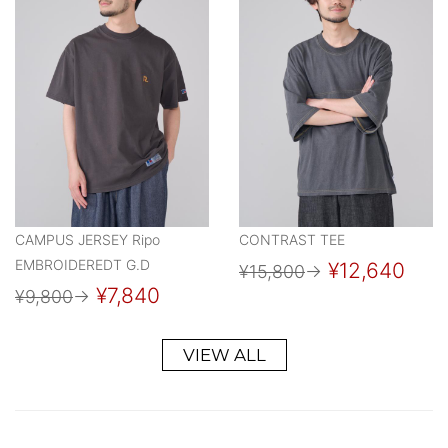
CAMPUS JERSEY Ripo
CONTRAST TEE
EMBROIDEREDT G.D
¥12,640
¥15,800
→
¥7,840
¥9,800
→
VIEW ALL