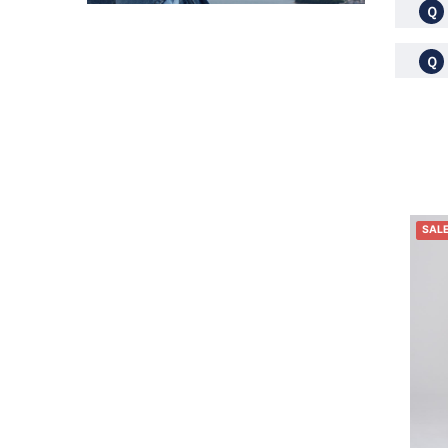
Ｑ
Ｑ
SAL