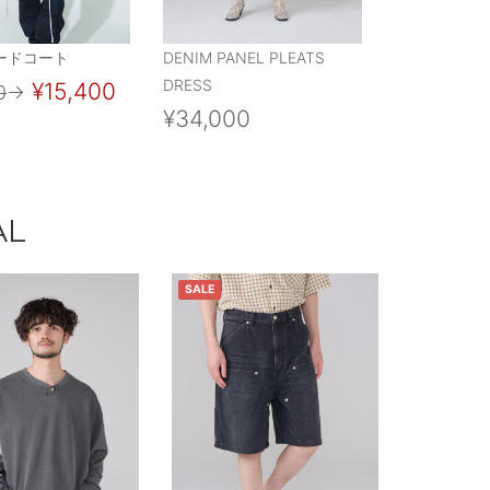
ードコート
DENIM PANEL PLEATS
DRESS
¥15,400
0
→
¥34,000
AL
SALE