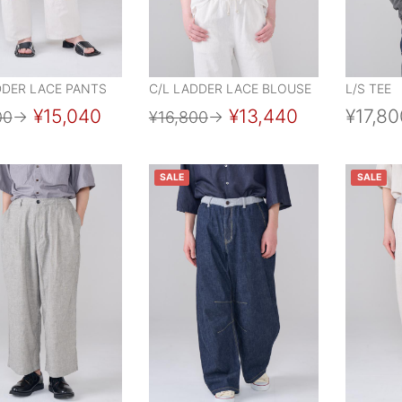
DDER LACE PANTS
C/L LADDER LACE BLOUSE
L/S TEE
¥15,040
¥13,440
¥17,80
00
→
¥16,800
→
SALE
SALE