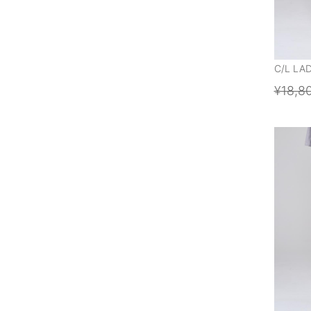
C/L LA
¥18,8