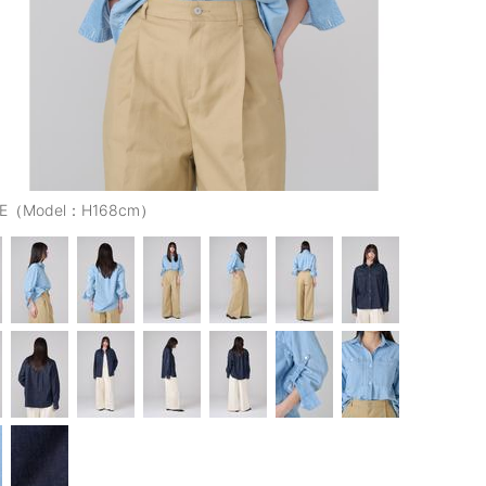
UE（Model：H168cm）