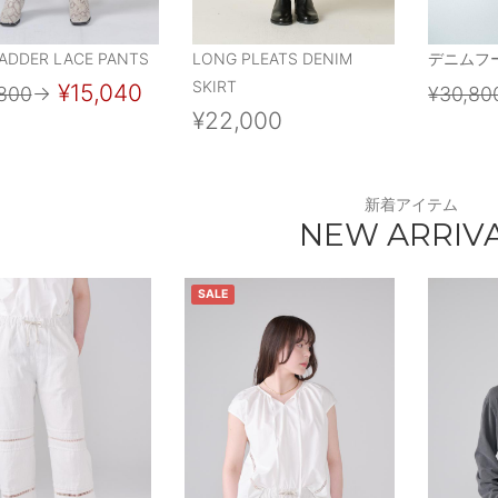
LADDER LACE PANTS
LONG PLEATS DENIM
デニムフ
SKIRT
¥15,040
800
→
¥30,80
¥22,000
新着アイテム
NEW ARRIV
SALE