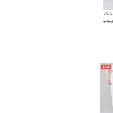
C/L 
¥18,
SALE