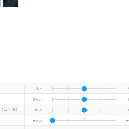
薄い
柔らかい
（凹凸感）
滑らか
伸びない
伸