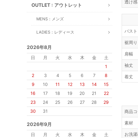
透け感
OUTLET : アウトレット
MENS：メンズ
バスト
LADIES：レディース
裾周り
2026年8月
肩幅
日
月
火
水
木
金
土
袖丈
1
2
3
4
5
6
7
8
着丈
9
10
11
12
13
14
15
16
17
18
19
20
21
22
23
24
25
26
27
28
29
30
31
商品コ
素材
2026年9月
お洗濯
日
月
火
水
木
金
土