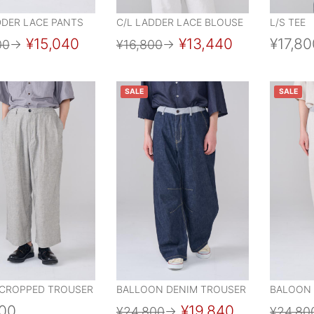
DDER LACE PANTS
C/L LADDER LACE BLOUSE
L/S TEE
¥15,040
¥13,440
¥17,80
00
→
¥16,800
→
SALE
SALE
CROPPED TROUSER
BALLOON DENIM TROUSER
BALOON
800
¥19,840
¥24,800
→
¥24,80