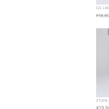
C/L LA
¥18,8
2TUCK 
¥19,