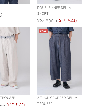
DOUBLE KNEE DENIM
SHORT
0
¥19,840
¥24,800
→
SALE
 TROUSER
2 TUCK CROPPED DENIM
TROUSER
¥19,840
0
→