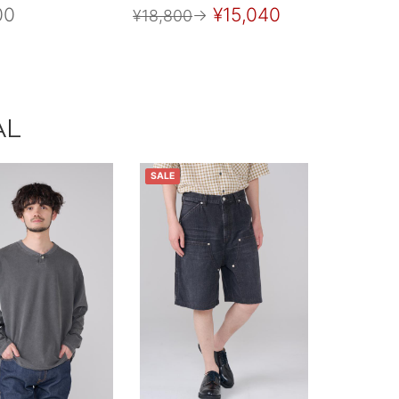
00
¥15,040
¥18,800
→
AL
SALE