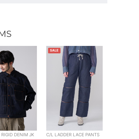
EMS
SALE
 RIGID DENIM JK
C/L LADDER LACE PANTS