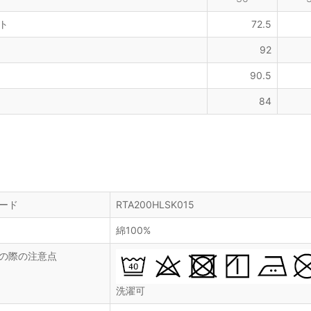
ト
72.5
92
90.5
84
ード
RTA200HLSK015
綿100%
の際の注意点
洗濯可