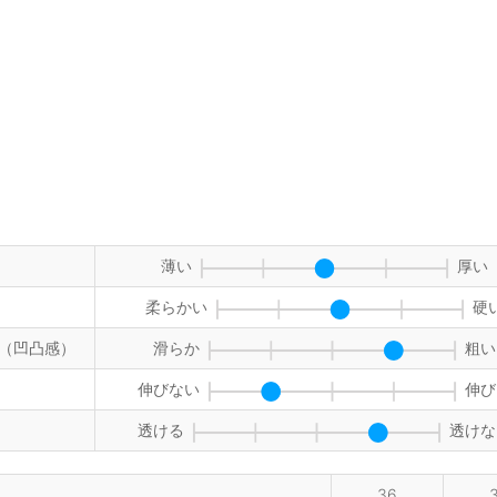
薄い
厚い
柔らかい
硬
（凹凸感）
滑らか
粗い
伸びない
伸び
透ける
透けな
36