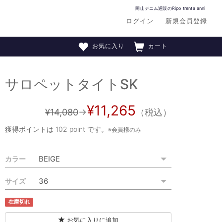
岡山デニム通販のRipo trenta anni
ログイン
新規会員登録
お気に入り
カート
サロペットタイトSK
¥11,265
¥14,080
→
（税込）
獲得ポイントは
102 point
です。
※会員様のみ
カラー
サイズ
在庫切れ
お気に入りに追加