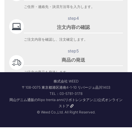
ご住所・連絡先・決済方法等を入力します。
step4
注文内容の確認
ご注文内容を確認し、注文確定します。
step5
商品の発送
ご注文の商品を発送します。
商品到着をお待ち下さい。
株式会社 WEED
〒108-0075 東京都港区港南4-1-10 リバージュ品川1403
TEL：03-5781-3178
岡山デニム通販のRipo trenta anni(リポトレンタアンニ)公式オンライン
ストア
© Weed Co.,Ltd. All Right Reserved.