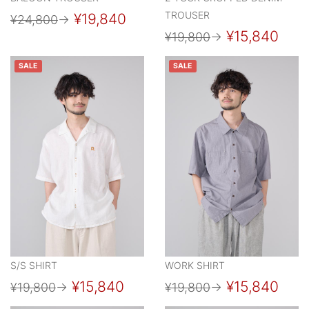
TROUSER
¥19,840
¥24,800
→
¥15,840
¥19,800
→
SALE
SALE
S/S SHIRT
WORK SHIRT
¥15,840
¥15,840
¥19,800
→
¥19,800
→