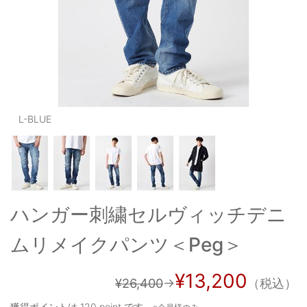
OUTERS : アウター
LADIES : レディース
DENIM : デニム
PANTS/SKIRT : パンツ・スカート
TOPS : トップス
L-BLUE
OUTERS : アウター
OUTLET : アウトレット
MENS : メンズ
ハンガー刺繍セルヴィッチデニ
LADIES : レディース
ムリメイクパンツ＜Peg＞
新規会員登録
¥13,200
¥26,400
→
（税込）
お買い物カゴ
獲得ポイントは
120 point
です。