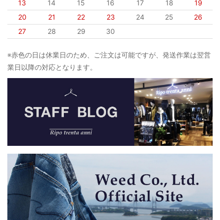
13
14
15
16
17
18
19
20
21
22
23
24
25
26
27
28
29
30
※赤色の日は休業日のため、ご注文は可能ですが、発送作業は翌営
業日以降の対応となります。