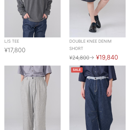
L/S TEE
DOUBLE KNEE DENIM
SHORT
¥17,800
¥19,840
¥24,800
→
SALE