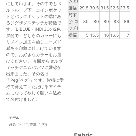
(V上)
にしています。その中でもベ
渡幅
29.5
30.5
31.5
32.5
33.5
ルトループ下・コインポケッ
股下
トとバックポケットの端にあ
(クロ
80
80
80
83
86
るジグザグステッチが特徴で
ッチ)
す。 L-BLUE・INDIGOの2色
裾幅
15
15.5
16
16.5
17
展開で、どちらのカラーにも
リメイク加工を施しユーズド
感ある印象に仕上げています
ので、お好きなカラーをお選
びください。 今回からセルヴ
ィッチデニムパンツに愛称が
出来ました。その名は
「Peg(ペグ)」です。皆様に愛
称で覚えていただけるアイテ
ムになって欲しく願いを込め
て名付けました。
モデル
身長…176cm/体重…57kg
Fabric