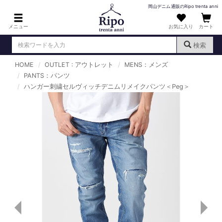
岡山デニム通販のRipo trenta anni
メニュー
お気に入り
カート
検索
HOME
OUTLET : アウトレット
MENS：メンズ
ログイン
新規会員登録
PANTS：パンツ
（
）
ハンガー刺繍セルヴィッチデニムリメイクパンツ＜Peg＞
MENS : メンズ
DENIM : デニム
PANTS : パンツ
TOPS : トップス
T-SHIRT : Tシャツ
KNIT : ニット
SHIRT : シャツ