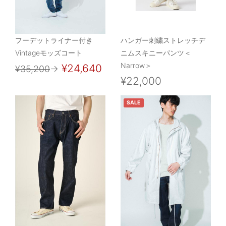
フーデットライナー付き
ハンガー刺繍ストレッチデ
Vintageモッズコート
ニムスキニーパンツ＜
Narrow＞
¥24,640
¥35,200
→
¥22,000
SALE