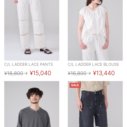
C/L LADDER LACE PANTS
C/L LADDER LACE BLOUSE
¥15,040
¥13,440
¥18,800
→
¥16,800
→
SALE