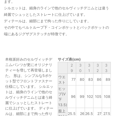
ます。
シルエットは、細身のラインで他のセルヴィッチデニムとは違う
綺麗でシュッとしたストレートに仕上げています。
ディテールは、細部にまで拘った作りにしています。
その中でもベルトループ下・コインポケットとバックポケットの
端にあるジグザグステッチが特徴です。
本格派好みのセルヴィッチデ
サイズ表(cm)
ニムパンツが更にオリジナリ
2
3
3
3
3
ティーを増して再登場しまし
9
0
1
2
3
た。 形は、シンプルな5ポケ
ウエ
77
80
83
86
89
ット型でフロントファスナー
スト
仕様にしています。 シルエッ
ヒッ
トは、細身のラインで他のセ
プ(V
96
99
102
105
108
ルヴィッチデニムとは違う綺
下
麗でシュッとしたストレート
13.5)
に仕上げています。 ディテー
股上
ルは、細部にまで拘った作り
25.5
26
26.5
27
27.5