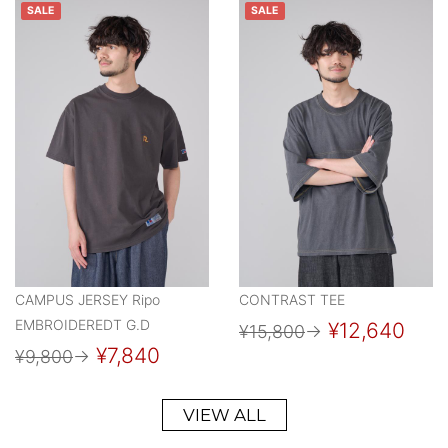
SALE
SALE
CAMPUS JERSEY Ripo
CONTRAST TEE
EMBROIDEREDT G.D
¥12,640
¥15,800
→
¥7,840
¥9,800
→
VIEW ALL