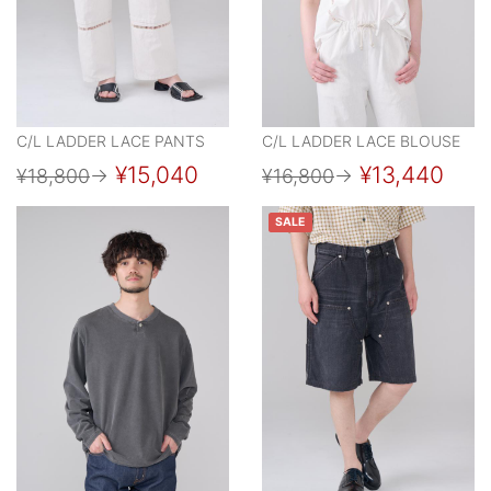
C/L LADDER LACE PANTS
C/L LADDER LACE BLOUSE
¥15,040
¥13,440
¥18,800
→
¥16,800
→
SALE