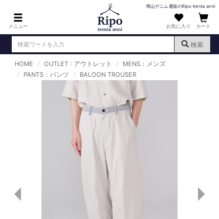
岡山デニム通販のRipo trenta anni
メニュー
お気に入り
カート
検索
HOME
OUTLET : アウトレット
MENS：メンズ
ログイン
新規会員登録
PANTS：パンツ
（
BALOON TROUSER
）
MENS : メンズ
DENIM : デニム
PANTS : パンツ
TOPS : トップス
T-SHIRT : Tシャツ
KNIT : ニット
SHIRT : シャツ