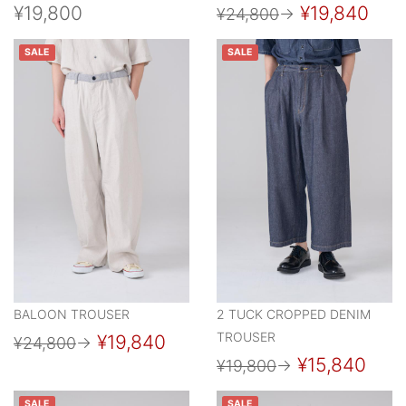
¥19,800
¥19,840
¥24,800
→
SALE
SALE
BALOON TROUSER
2 TUCK CROPPED DENIM
TROUSER
¥19,840
¥24,800
→
¥15,840
¥19,800
→
SALE
SALE