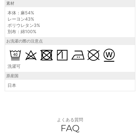
素材
本体：麻54%
レーヨン43%
ポリウレタン3%
別布：綿100%
お洗濯の際の注意点
洗濯可
原産国
日本
よくある質問
FAQ