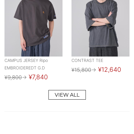
CAMPUS JERSEY Ripo
CONTRAST TEE
EMBROIDEREDT G.D
¥12,640
¥15,800
→
¥7,840
¥9,800
→
VIEW ALL