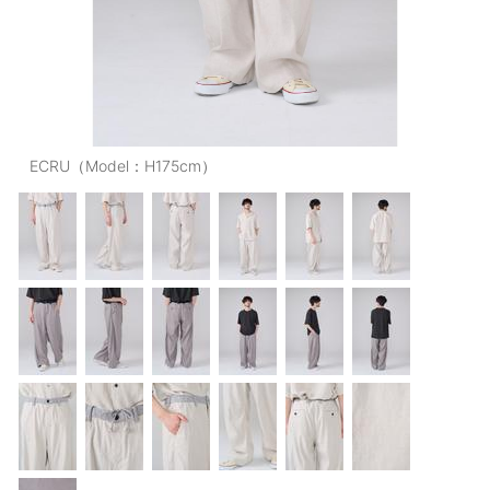
OUTERS : アウター
LADIES : レディース
DENIM : デニム
PANTS/SKIRT : パンツ・スカート
ECRU（Model：H175cm）
TOPS : トップス
OUTERS : アウター
OUTLET : アウトレット
MENS : メンズ
LADIES : レディース
新規会員登録
お買い物カゴ