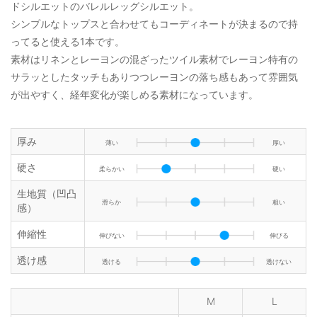
ドシルエットのバレルレッグシルエット。
シンプルなトップスと合わせてもコーディネートが決まるので持
ってると使える1本です。
素材はリネンとレーヨンの混ざったツイル素材でレーヨン特有の
サラッとしたタッチもありつつレーヨンの落ち感もあって雰囲気
が出やすく、経年変化が楽しめる素材になっています。
厚み
薄い
厚い
硬さ
柔らかい
硬い
生地質（凹凸
滑らか
粗い
感）
伸縮性
伸びない
伸びる
透け感
透ける
透けない
M
L