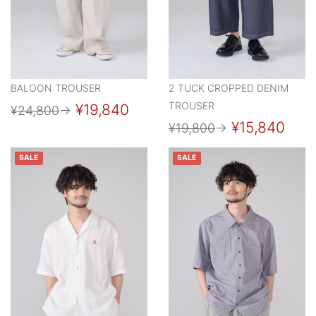
BALOON TROUSER
2 TUCK CROPPED DENIM
TROUSER
¥19,840
¥24,800
→
¥15,840
¥19,800
→
SALE
SALE