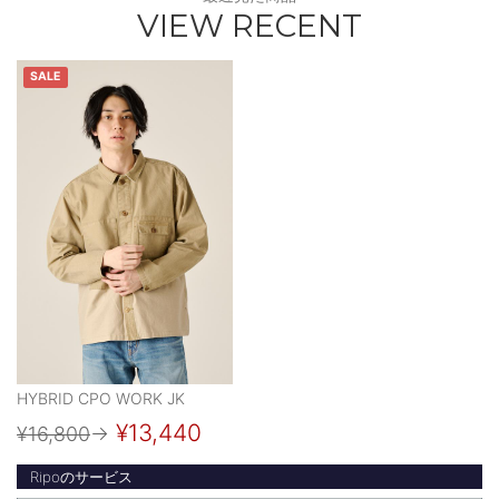
VIEW RECENT
SALE
HYBRID CPO WORK JK
¥13,440
¥16,800
→
Ripoのサービス