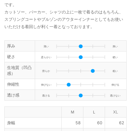
です。
カットソー、パーカー、シャツの上に一枚で着るのはもちろん、
スプリングコートやブルゾンのアウターインナーとしてもお使い
いただける着回しが利く一着となっております。
厚み
薄い
厚い
硬さ
柔らかい
硬い
生地質（凹凸
滑らか
粗い
感）
伸縮性
伸びない
伸びる
透け感
透ける
透けない
Ｍ
Ｌ
XL
身幅
58
60
62