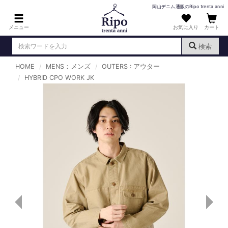
岡山デニム通販のRipo trenta anni
メニュー
お気に入り
カート
検索
HOME
MENS：メンズ
OUTERS : アウター
ログイン
新規会員登録
HYBRID CPO WORK JK
（
）
MENS : メンズ
DENIM : デニム
PANTS : パンツ
TOPS : トップス
T-SHIRT : Tシャツ
KNIT : ニット
SHIRT : シャツ