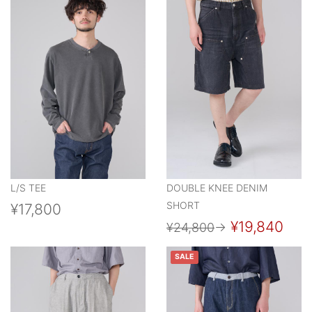
L/S TEE
DOUBLE KNEE DENIM
SHORT
¥17,800
¥19,840
¥24,800
→
SALE