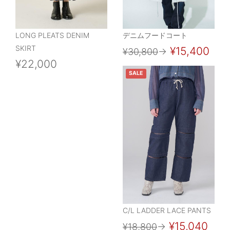
LONG PLEATS DENIM
デニムフードコート
SKIRT
¥15,400
¥30,800
→
¥22,000
SALE
C/L LADDER LACE PANTS
¥15,040
¥18,800
→