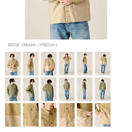
OUTERS : アウター
LADIES : レディース
DENIM : デニム
PANTS/SKIRT : パンツ・スカート
BEIGE（Model：H180cm）
TOPS : トップス
OUTERS : アウター
OUTLET : アウトレット
MENS : メンズ
LADIES : レディース
新規会員登録
お買い物カゴ