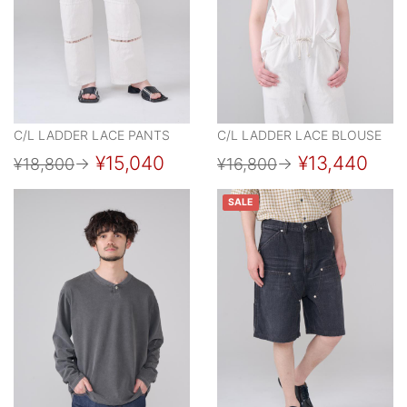
C/L LADDER LACE PANTS
C/L LADDER LACE BLOUSE
¥15,040
¥13,440
¥18,800
→
¥16,800
→
SALE