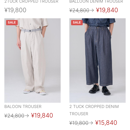
2TUCK CROPPED TROUSER
BALLOON DENIM TROUSER
¥19,800
¥19,840
¥24,800
→
SALE
SALE
BALOON TROUSER
2 TUCK CROPPED DENIM
TROUSER
¥19,840
¥24,800
→
¥15,840
¥19,800
→