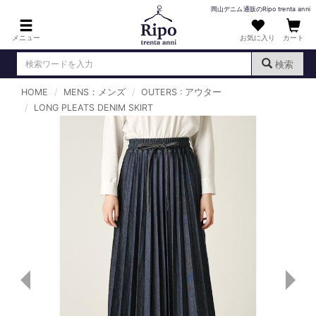
岡山デニム通販のRipo trenta anni
メニュー
お気に入り
カート
検索
HOME
MENS：メンズ
OUTERS : アウター
ログイン
新規会員登録
LONG PLEATS DENIM SKIRT
（
）
MENS : メンズ
DENIM : デニム
PANTS : パンツ
TOPS : トップス
T-SHIRT : Tシャツ
KNIT : ニット
SHIRT : シャツ