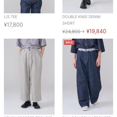
L/S TEE
DOUBLE KNEE DENIM
SHORT
¥17,800
¥19,840
¥24,800
→
SALE