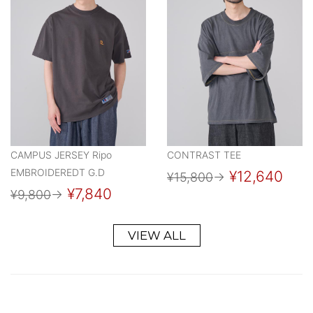
CAMPUS JERSEY Ripo
CONTRAST TEE
EMBROIDEREDT G.D
¥12,640
¥15,800
→
¥7,840
¥9,800
→
VIEW ALL