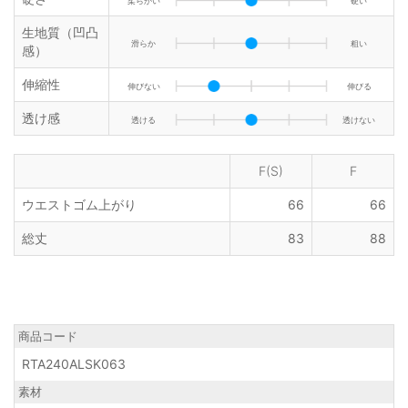
柔らかい
硬い
生地質（凹凸
滑らか
粗い
感）
伸縮性
伸びない
伸びる
透け感
透ける
透けない
F(S)
F
ウエストゴム上がり
66
66
総丈
83
88
商品コード
RTA240ALSK063
素材