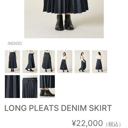
OUTERS : アウター
LADIES : レディース
DENIM : デニム
PANTS/SKIRT : パンツ・スカート
INDIGO
TOPS : トップス
OUTERS : アウター
OUTLET : アウトレット
MENS : メンズ
LADIES : レディース
LONG PLEATS DENIM SKIRT
新規会員登録
お買い物カゴ
¥22,000
（税込）