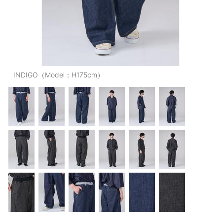
OUTERS : アウター
LADIES : レディース
DENIM : デニム
PANTS/SKIRT : パンツ・スカート
INDIGO（Model：H175cm）
TOPS : トップス
OUTERS : アウター
OUTLET : アウトレット
MENS : メンズ
LADIES : レディース
新規会員登録
お買い物カゴ