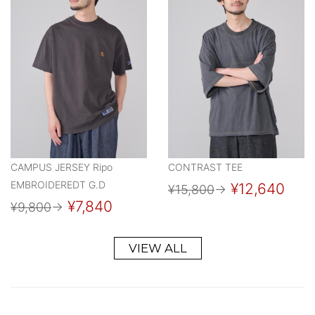
CAMPUS JERSEY Ripo
CONTRAST TEE
EMBROIDEREDT G.D
¥12,640
¥15,800
→
¥7,840
¥9,800
→
VIEW ALL