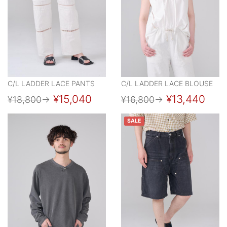
C/L LADDER LACE PANTS
C/L LADDER LACE BLOUSE
¥15,040
¥13,440
¥18,800
→
¥16,800
→
SALE