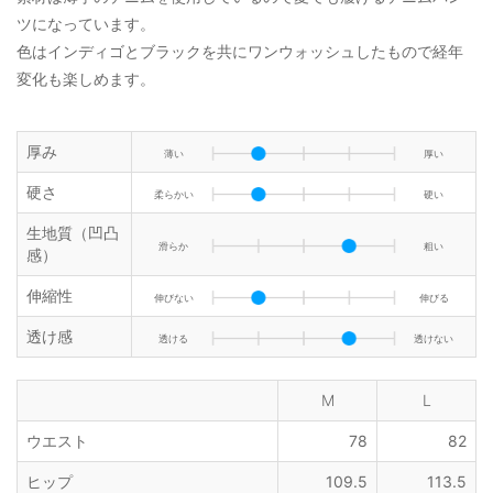
ツになっています。
色はインディゴとブラックを共にワンウォッシュしたもので経年
変化も楽しめます。
厚み
薄い
厚い
硬さ
柔らかい
硬い
生地質（凹凸
滑らか
粗い
感）
伸縮性
伸びない
伸びる
透け感
透ける
透けない
M
L
ウエスト
78
82
ヒップ
109.5
113.5