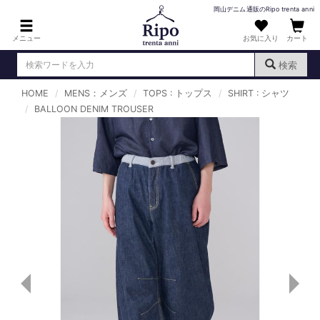
岡山デニム通販のRipo trenta anni
メニュー
お気に入り
カート
検索
HOME
MENS：メンズ
TOPS : トップス
SHIRT : シャツ
ログイン
新規会員登録
BALLOON DENIM TROUSER
（
）
MENS : メンズ
DENIM : デニム
PANTS : パンツ
TOPS : トップス
T-SHIRT : Tシャツ
KNIT : ニット
SHIRT : シャツ