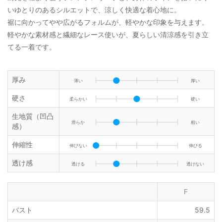
いゆとりのあるシルエットで、涼しく快適な着心地に。
裾に向かってやや広がるフォルムが、軽やかな印象を与えます。
軽やかな素材感と繊細なレース使いが、夏らしい清涼感を引き立
てる一着です。
厚み
薄い
厚い
硬さ
柔らかい
硬い
生地質（凹凸
滑らか
粗い
感）
伸縮性
伸びない
伸びる
透け感
透ける
透けない
F
バスト
59.5