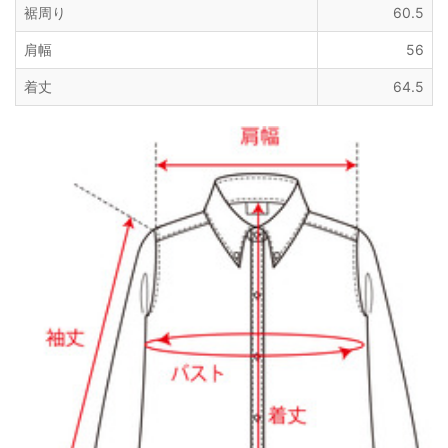
裾周り
60.5
肩幅
56
着丈
64.5