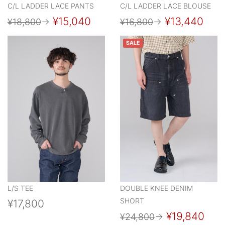
C/L LADDER LACE PANTS
C/L LADDER LACE BLOUSE
¥15,040
¥13,440
¥18,800
→
¥16,800
→
SALE
L/S TEE
DOUBLE KNEE DENIM
SHORT
¥17,800
¥19,840
¥24,800
→