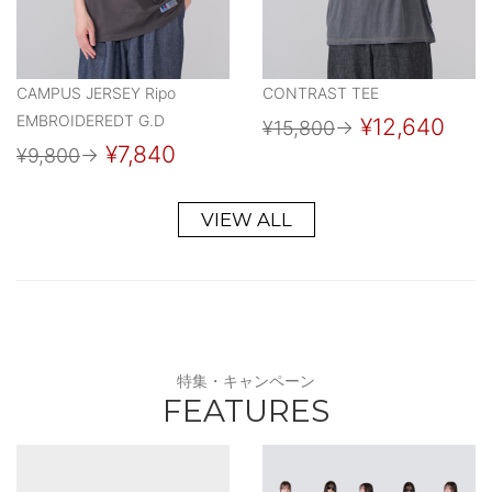
CAMPUS JERSEY Ripo
CONTRAST TEE
EMBROIDEREDT G.D
¥12,640
¥15,800
→
¥7,840
¥9,800
→
VIEW ALL
特集・キャンペーン
FEATURES