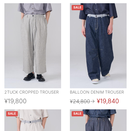
SALE
2TUCK CROPPED TROUSER
BALLOON DENIM TROUSER
¥19,800
¥19,840
¥24,800
→
SALE
SALE