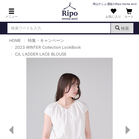
岡山デニム通販のRipo trenta anni
メニュー
お気に入り
カート
検索
HOME
特集・キャンペーン
ログイン
新規会員登録
2023 WINTER Collection LookBook
（
）
C/L LADDER LACE BLOUSE
MENS : メンズ
DENIM : デニム
PANTS : パンツ
TOPS : トップス
T-SHIRT : Tシャツ
KNIT : ニット
SHIRT : シャツ