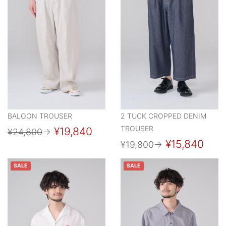
BALOON TROUSER
2 TUCK CROPPED DENIM
TROUSER
¥19,840
¥24,800
→
¥15,840
¥19,800
→
SALE
SALE