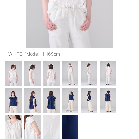
OUTERS : アウター
LADIES : レディース
DENIM : デニム
PANTS/SKIRT : パンツ・スカート
TOPS : トップス
WHITE（Model：H169cm）
OUTERS : アウター
OUTLET : アウトレット
MENS : メンズ
LADIES : レディース
新規会員登録
お買い物カゴ