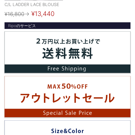
C/L LADDER LACE BLOUSE
¥13,440
¥16,800
→
Ripoのサービス