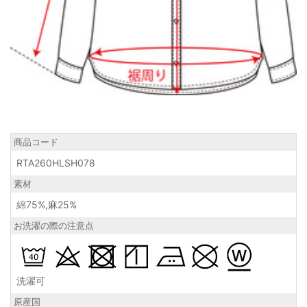
商品コード
RTA260HLSH078
素材
綿75%,麻25%
お洗濯の際の注意点
洗濯可
原産国