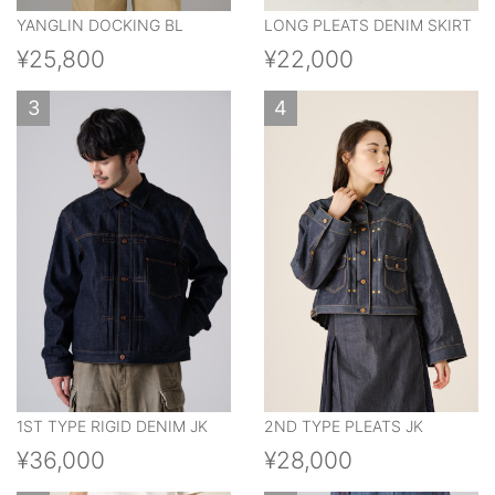
YANGLIN DOCKING BL
LONG PLEATS DENIM SKIRT
¥25,800
¥22,000
3
4
1ST TYPE RIGID DENIM JK
2ND TYPE PLEATS JK
¥36,000
¥28,000