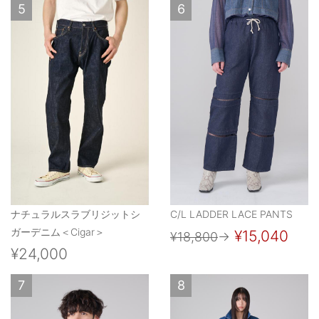
5
6
ナチュラルスラブリジットシ
C/L LADDER LACE PANTS
ガーデニム＜Cigar＞
¥15,040
¥18,800
→
¥24,000
7
8