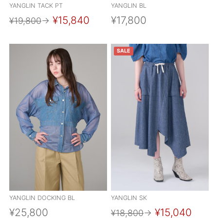
YANGLIN TACK PT
YANGLIN BL
¥15,840
¥17,800
¥19,800
→
SALE
YANGLIN DOCKING BL
YANGLIN SK
¥25,800
¥15,040
¥18,800
→