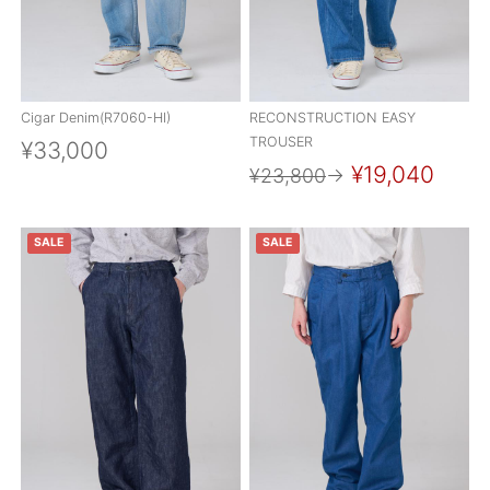
Cigar Denim(R7060-HI)
RECONSTRUCTION EASY
TROUSER
¥33,000
¥19,040
¥23,800
→
SALE
SALE