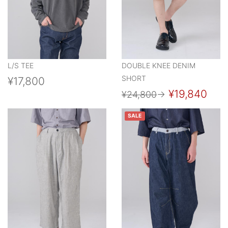
L/S TEE
DOUBLE KNEE DENIM
SHORT
¥17,800
¥19,840
¥24,800
→
SALE