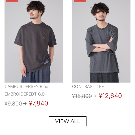
CAMPUS JERSEY Ripo
CONTRAST TEE
EMBROIDEREDT G.D
¥12,640
¥15,800
→
¥7,840
¥9,800
→
VIEW ALL