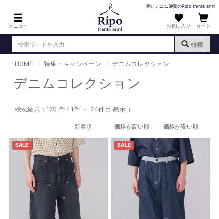
岡山デニム通販のRipo trenta anni
メニュー
お気に入り
カート
検索
HOME
特集・キャンペーン
デニムコレクション
ログイン
新規会員登録
（
）
デニムコレクション
MENS : メンズ
検索結果：175 件 ( 1件 ～ 24件目 表示 ）
DENIM : デニム
新着順
価格が高い順
価格が安い順
PANTS : パンツ
SALE
SALE
TOPS : トップス
T-SHIRT : Tシャツ
KNIT : ニット
SHIRT : シャツ