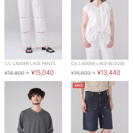
C/L LADDER LACE PANTS
C/L LADDER LACE BLOUSE
¥15,040
¥13,440
¥18,800
→
¥16,800
→
SALE