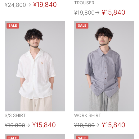
TROUSER
¥19,840
¥24,800
→
¥15,840
¥19,800
→
SALE
SALE
S/S SHIRT
WORK SHIRT
¥15,840
¥15,840
¥19,800
→
¥19,800
→
SALE
SALE