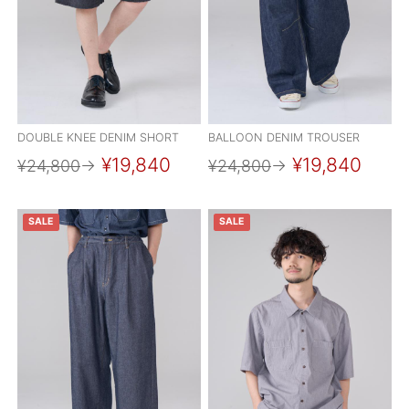
OUTERS : アウター
LADIES : レディース
DENIM : デニム
PANTS/SKIRT : パンツ・スカート
DOUBLE KNEE DENIM SHORT
BALLOON DENIM TROUSER
TOPS : トップス
¥19,840
¥19,840
¥24,800
→
¥24,800
→
OUTERS : アウター
SALE
SALE
OUTLET : アウトレット
MENS : メンズ
LADIES : レディース
新規会員登録
お買い物カゴ