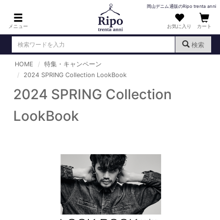
岡山デニム通販のRipo trenta anni
メニュー
お気に入り
カート
検索
HOME
特集・キャンペーン
ログイン
新規会員登録
2024 SPRING Collection LookBook
（
）
2024 SPRING Collection
MENS : メンズ
LookBook
DENIM : デニム
PANTS : パンツ
TOPS : トップス
T-SHIRT : Tシャツ
KNIT : ニット
SHIRT : シャツ