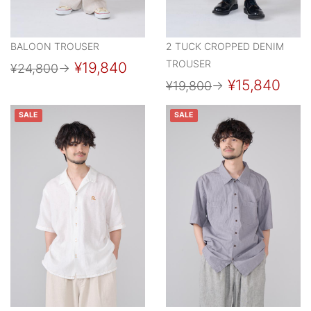
BALOON TROUSER
2 TUCK CROPPED DENIM
TROUSER
¥19,840
¥24,800
→
¥15,840
¥19,800
→
SALE
SALE