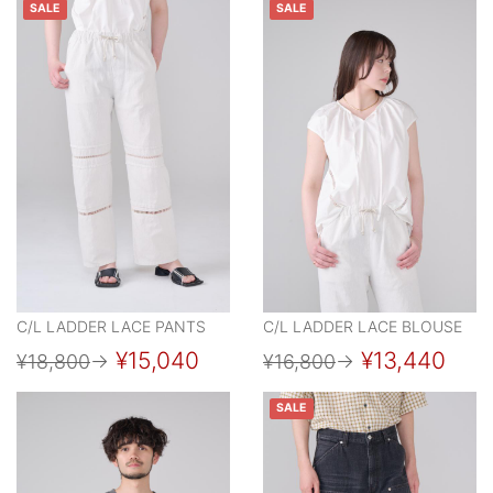
SALE
SALE
C/L LADDER LACE PANTS
C/L LADDER LACE BLOUSE
¥15,040
¥13,440
¥18,800
→
¥16,800
→
SALE