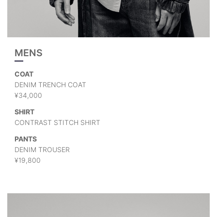
MENS
COAT
DENIM TRENCH COAT
¥34,000
SHIRT
CONTRAST STITCH SHIRT
PANTS
DENIM TROUSER
¥19,800