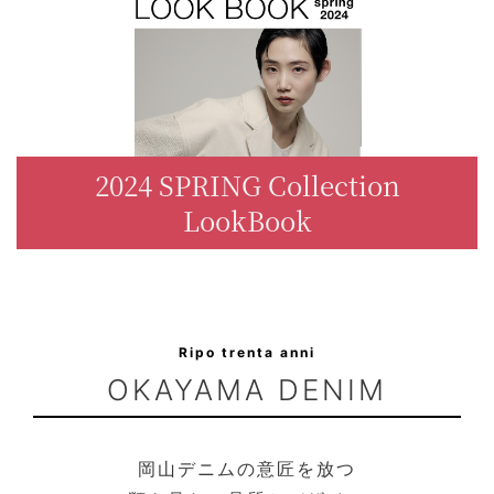
OUTERS : アウター
LADIES : レディース
DENIM : デニム
PANTS/SKIRT : パンツ・スカート
2024 SPRING Collection
TOPS : トップス
LookBook
OUTERS : アウター
OUTLET : アウトレット
MENS : メンズ
Ripo trenta anni
LADIES : レディース
OKAYAMA DENIM
新規会員登録
お買い物カゴ
岡山デニムの意匠を放つ