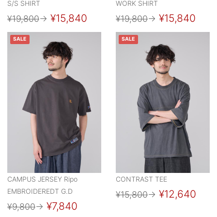
S/S SHIRT
WORK SHIRT
¥15,840
¥15,840
¥19,800
→
¥19,800
→
SALE
SALE
CAMPUS JERSEY Ripo
CONTRAST TEE
EMBROIDEREDT G.D
¥12,640
¥15,800
→
¥7,840
¥9,800
→