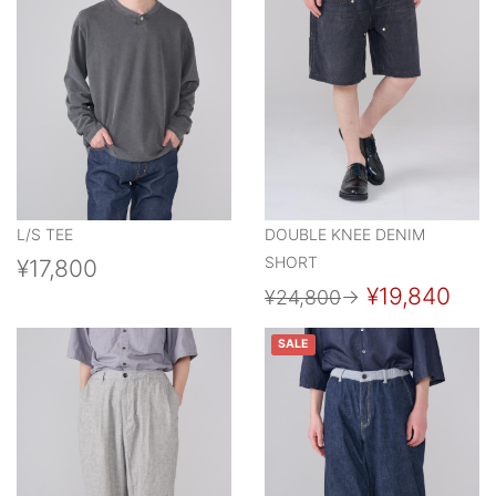
L/S TEE
DOUBLE KNEE DENIM
SHORT
¥17,800
¥19,840
¥24,800
→
SALE