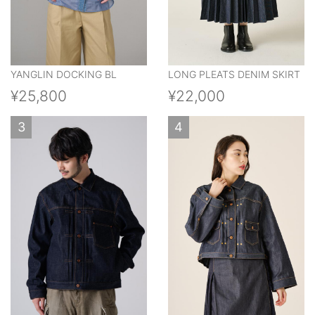
YANGLIN DOCKING BL
LONG PLEATS DENIM SKIRT
¥25,800
¥22,000
3
4