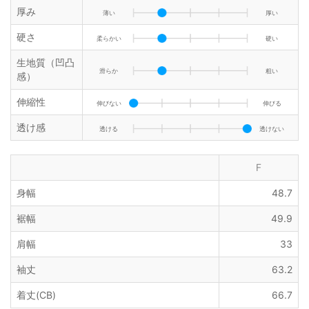
厚み
薄い
厚い
硬さ
柔らかい
硬い
生地質（凹凸
滑らか
粗い
感）
伸縮性
伸びない
伸びる
透け感
透ける
透けない
F
身幅
48.7
裾幅
49.9
肩幅
33
袖丈
63.2
着丈(CB)
66.7