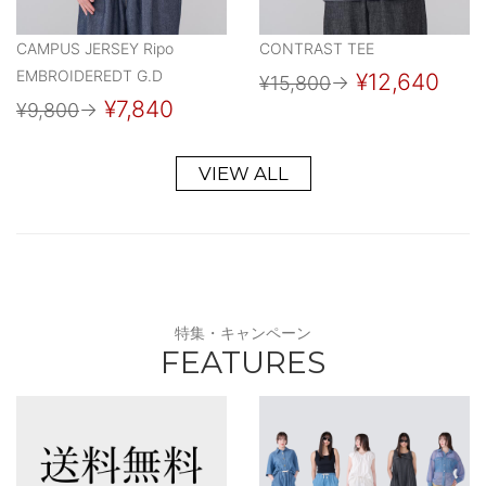
CAMPUS JERSEY Ripo
CONTRAST TEE
EMBROIDEREDT G.D
¥12,640
¥15,800
→
¥7,840
¥9,800
→
VIEW ALL
特集・キャンペーン
FEATURES