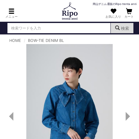
岡山デニム通販のRipo trenta anni
メニュー
お気に入り
カート
検索
HOME
BOW-TIE DENIM BL
ログイン
新規会員登録
（
）
MENS : メンズ
DENIM : デニム
PANTS : パンツ
TOPS : トップス
T-SHIRT : Tシャツ
KNIT : ニット
SHIRT : シャツ