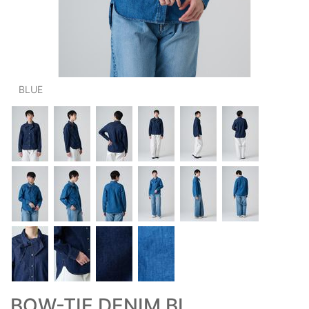
OUTERS : アウター
LADIES : レディース
DENIM : デニム
BLUE
PANTS/SKIRT : パンツ・スカート
TOPS : トップス
OUTERS : アウター
OUTLET : アウトレット
MENS : メンズ
LADIES : レディース
新規会員登録
お買い物カゴ
BOW-TIE DENIM BL