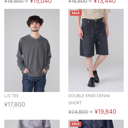
¥15,040
¥13,440
¥18,800
→
¥16,800
→
SALE
L/S TEE
DOUBLE KNEE DENIM
SHORT
¥17,800
¥19,840
¥24,800
→
SALE