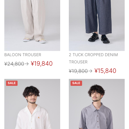
BALOON TROUSER
2 TUCK CROPPED DENIM
TROUSER
¥19,840
¥24,800
→
¥15,840
¥19,800
→
SALE
SALE