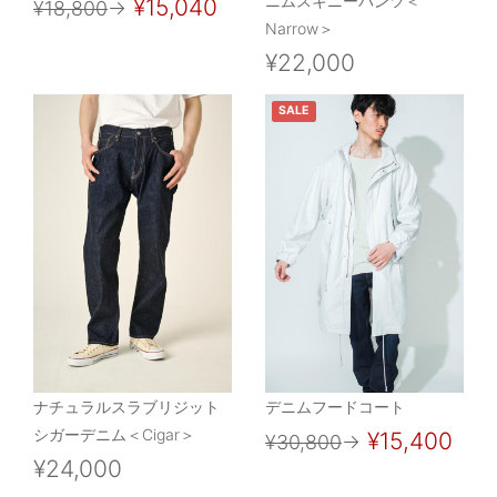
ニムスキニーパンツ＜
¥15,040
¥18,800
→
Narrow＞
¥22,000
SALE
ナチュラルスラブリジット
デニムフードコート
シガーデニム＜Cigar＞
¥15,400
¥30,800
→
¥24,000