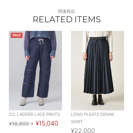
関連商品
RELATED ITEMS
SALE
C/L LADDER LACE PANTS
LONG PLEATS DENIM
SKIRT
¥15,040
¥18,800
→
¥22,000