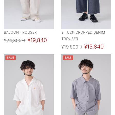
BALOON TROUSER
2 TUCK CROPPED DENIM
TROUSER
¥19,840
¥24,800
→
¥15,840
¥19,800
→
SALE
SALE