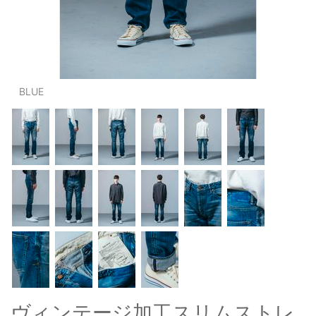
OUTERS : アウター
LADIES : レディース
DENIM : デニム
BLUE
PANTS/SKIRT : パンツ・スカート
TOPS : トップス
OUTERS : アウター
OUTLET : アウトレット
MENS : メンズ
LADIES : レディース
新規会員登録
お買い物カゴ
ヴィンテージ加工スリムストレ