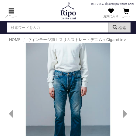
岡山デニム通販のRipo trenta anni
メニュー
お気に入り
カート
検索
HOME
ヴィンテージ加工スリムストレートデニム＜Cigarette＞
ログイン
新規会員登録
（
）
MENS : メンズ
DENIM : デニム
PANTS : パンツ
TOPS : トップス
T-SHIRT : Tシャツ
KNIT : ニット
SHIRT : シャツ