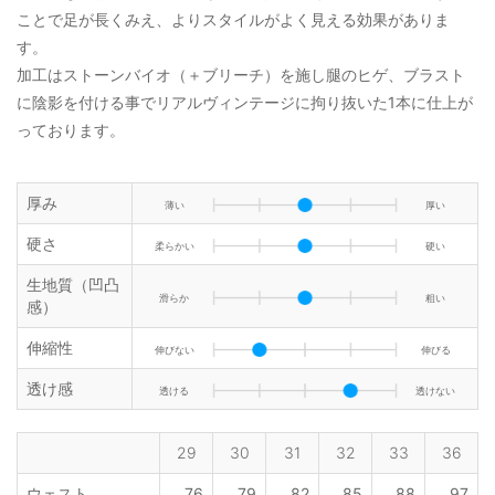
ことで足が長くみえ、よりスタイルがよく見える効果がありま
す。
加工はストーンバイオ（＋ブリーチ）を施し腿のヒゲ、ブラスト
に陰影を付ける事でリアルヴィンテージに拘り抜いた1本に仕上が
っております。
厚み
薄い
厚い
硬さ
柔らかい
硬い
生地質（凹凸
滑らか
粗い
感）
伸縮性
伸びない
伸びる
透け感
透ける
透けない
29
30
31
32
33
36
ウェスト
76
79
82
85
88
97