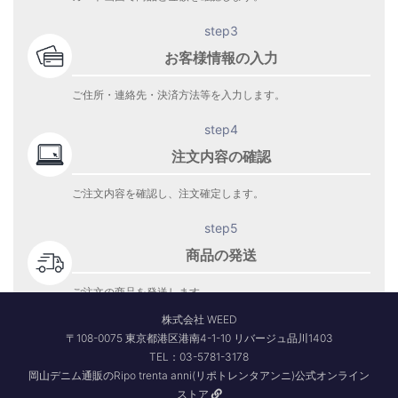
step3
お客様情報の入力
ご住所・連絡先・決済方法等を入力します。
step4
注文内容の確認
ご注文内容を確認し、注文確定します。
step5
商品の発送
ご注文の商品を発送します。
商品到着をお待ち下さい。
株式会社 WEED
〒108-0075 東京都港区港南4-1-10 リバージュ品川1403
TEL：03-5781-3178
岡山デニム通販のRipo trenta anni(リポトレンタアンニ)公式オンライン
ストア