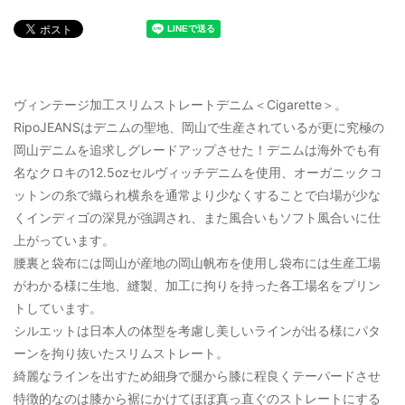
ヴィンテージ加工スリムストレートデニム＜Cigarette＞。
RipoJEANSはデニムの聖地、岡山で生産されているが更に究極の
岡山デニムを追求しグレードアップさせた！デニムは海外でも有
名なクロキの12.5ozセルヴィッチデニムを使用、オーガニックコ
ットンの糸で織られ横糸を通常より少なくすることで白場が少な
くインディゴの深見が強調され、また風合いもソフト風合いに仕
上がっています。
腰裏と袋布には岡山が産地の岡山帆布を使用し袋布には生産工場
がわかる様に生地、縫製、加工に拘りを持った各工場名をプリン
トしています。
シルエットは日本人の体型を考慮し美しいラインが出る様にパタ
ーンを拘り抜いたスリムストレート。
綺麗なラインを出すため細身で腿から膝に程良くテーパードさせ
特徴的なのは膝から裾にかけてほぼ真っ直ぐのストレートにする