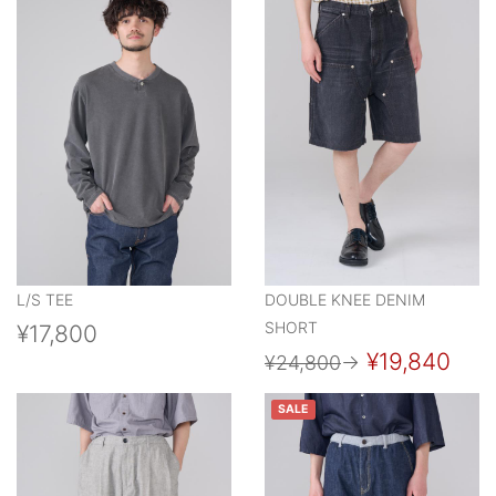
L/S TEE
DOUBLE KNEE DENIM
SHORT
¥17,800
¥19,840
¥24,800
→
SALE