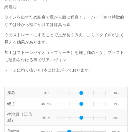
綺麗な
ラインを出すため細身で腿から膝に程良くテーパードさせ特徴的
なのは膝から裾にかけてほぼ真っ直
ぐのストレートにすることで足が長くみえ、よりスタイルがよく
見える効果があります。
加工はストーンバイオ（＋ブリーチ）を施し腿のヒゲ、ブラスト
に陰影を付ける事でリアルヴィン
テージに拘り抜いた1本に仕上がっております。
厚み
薄い
厚い
硬さ
柔らかい
硬い
生地質（凹凸
滑らか
粗い
感）
伸縮性
伸びない
伸びる