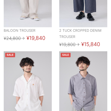
BALOON TROUSER
2 TUCK CROPPED DENIM
TROUSER
¥19,840
¥24,800
→
¥15,840
¥19,800
→
SALE
SALE