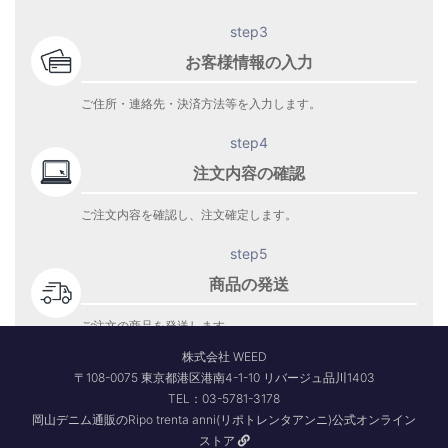
step3
お客様情報の入力
ご住所・連絡先・決済方法等を入力します。
step4
注文内容の確認
ご注文内容を確認し、注文確定します。
step5
商品の発送
ご注文の商品を発送します。
商品到着をお待ち下さい。
株式会社 WEED
〒108-0075 東京都港区港南4-1-10 リバージュ品川1403
TEL：03-5781-3178
岡山デニム通販のRipo trenta anni(リポトレンタアンニ)公式オンライン
ストア