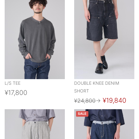
L/S TEE
DOUBLE KNEE DENIM
SHORT
¥17,800
¥19,840
¥24,800
→
SALE