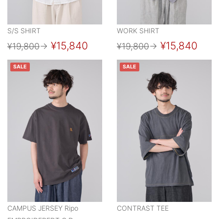
S/S SHIRT
WORK SHIRT
¥15,840
¥15,840
¥19,800
→
¥19,800
→
SALE
SALE
CAMPUS JERSEY Ripo
CONTRAST TEE