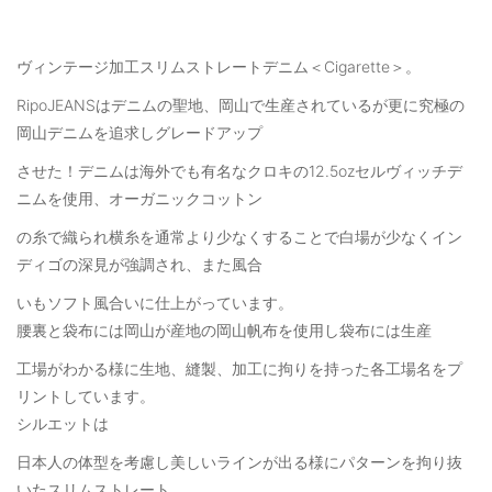
ヴィンテージ加工スリムストレートデニム＜Cigarette＞。
RipoJEANSはデニムの聖地、岡山で生産されているが更に究極の
岡山デニムを追求しグレードアップ
させた！デニムは海外でも有名なクロキの12.5ozセルヴィッチデ
ニムを使用、オーガニックコットン
の糸で織られ横糸を通常より少なくすることで白場が少なくイン
ディゴの深見が強調され、また風合
いもソフト風合いに仕上がっています。
腰裏と袋布には岡山が産地の岡山帆布を使用し袋布には生産
工場がわかる様に生地、縫製、加工に拘りを持った各工場名をプ
リントしています。
シルエットは
日本人の体型を考慮し美しいラインが出る様にパターンを拘り抜
いたスリムストレート。