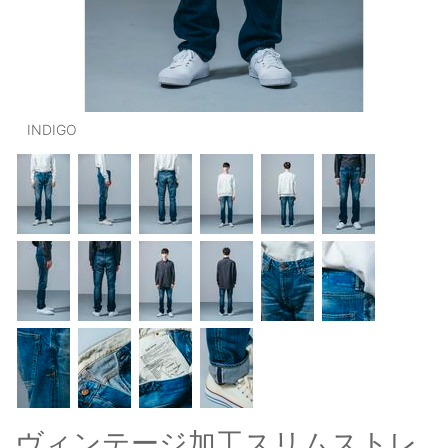
OUTERS : アウター
LADIES : レディース
DENIM : デニム
INDIGO
PANTS/SKIRT : パンツ・スカート
TOPS : トップス
OUTERS : アウター
OUTLET : アウトレット
MENS : メンズ
LADIES : レディース
新規会員登録
お買い物カゴ
ヴィンテージ加工スリムストレ