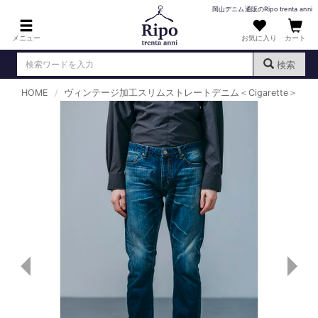
岡山デニム通販のRipo trenta anni
メニュー
お気に入り
カート
検索
HOME
ヴィンテージ加工スリムストレートデニム＜Cigarette＞
ログイン
新規会員登録
（
）
MENS : メンズ
DENIM : デニム
PANTS : パンツ
TOPS : トップス
T-SHIRT : Tシャツ
KNIT : ニット
SHIRT : シャツ