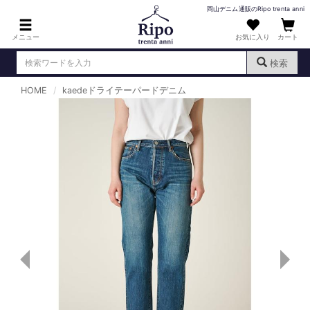
岡山デニム通販のRipo trenta anni
メニュー
お気に入り
カート
検索
HOME
kaedeドライテーパードデニム
ログイン
新規会員登録
（
）
MENS : メンズ
DENIM : デニム
PANTS : パンツ
TOPS : トップス
T-SHIRT : Tシャツ
KNIT : ニット
SHIRT : シャツ