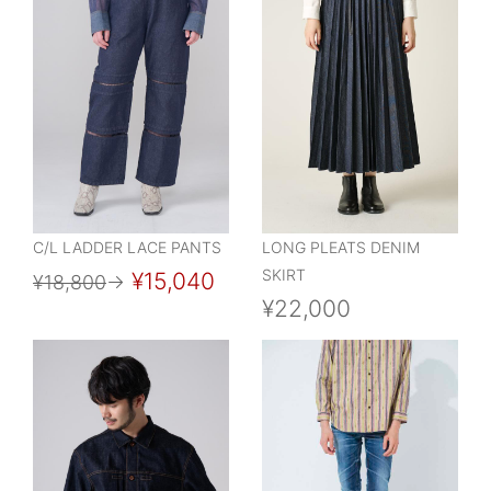
C/L LADDER LACE PANTS
LONG PLEATS DENIM
SKIRT
¥15,040
¥18,800
→
¥22,000