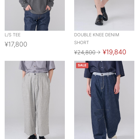
L/S TEE
DOUBLE KNEE DENIM
SHORT
¥17,800
¥19,840
¥24,800
→
SALE