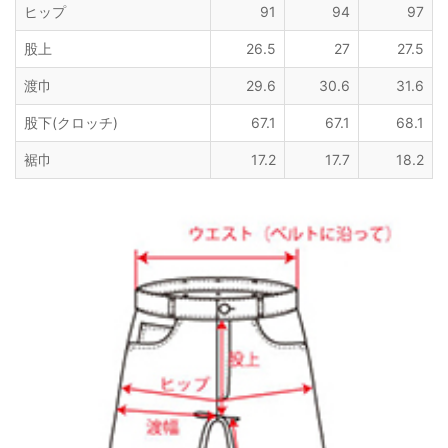
ヒップ
91
94
97
股上
26.5
27
27.5
渡巾
29.6
30.6
31.6
股下(クロッチ)
67.1
67.1
68.1
裾巾
17.2
17.7
18.2