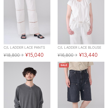
C/L LADDER LACE PANTS
C/L LADDER LACE BLOUSE
¥15,040
¥13,440
¥18,800
→
¥16,800
→
SALE