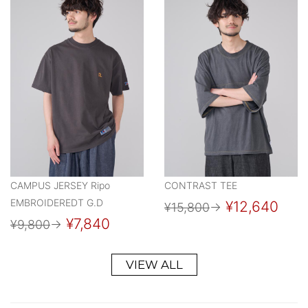
CAMPUS JERSEY Ripo
CONTRAST TEE
EMBROIDEREDT G.D
¥12,640
¥15,800
→
¥7,840
¥9,800
→
VIEW ALL