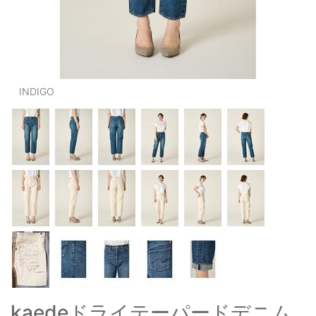
OUTERS : アウター
LADIES : レディース
DENIM : デニム
INDIGO
PANTS/SKIRT : パンツ・スカート
TOPS : トップス
OUTERS : アウター
OUTLET : アウトレット
MENS : メンズ
LADIES : レディース
新規会員登録
お買い物カゴ
kaedeドライテーパードデニム