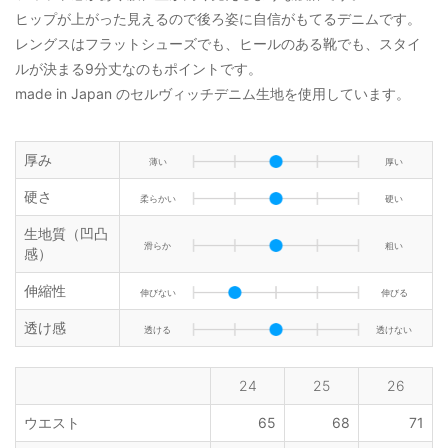
ヒップが上がった見えるので後ろ姿に自信がもてるデニムです。
レングスはフラットシューズでも、ヒールのある靴でも、スタイ
ルが決まる9分丈なのもポイントです。
made in Japan のセルヴィッチデニム生地を使用しています。
厚み
薄い
厚い
硬さ
柔らかい
硬い
生地質（凹凸
滑らか
粗い
感）
伸縮性
伸びない
伸びる
透け感
透ける
透けない
24
25
26
ウエスト
65
68
71