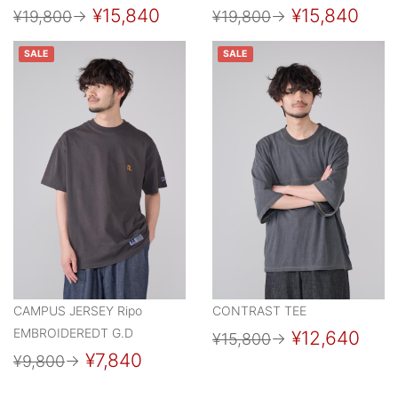
¥15,840
¥15,840
¥19,800
→
¥19,800
→
SALE
SALE
CAMPUS JERSEY Ripo
CONTRAST TEE
EMBROIDEREDT G.D
¥12,640
¥15,800
→
¥7,840
¥9,800
→