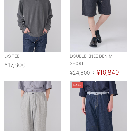
L/S TEE
DOUBLE KNEE DENIM
SHORT
¥17,800
¥19,840
¥24,800
→
SALE