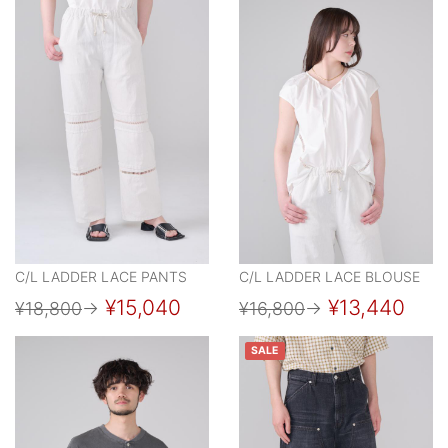
C/L LADDER LACE PANTS
C/L LADDER LACE BLOUSE
¥15,040
¥13,440
¥18,800
→
¥16,800
→
SALE