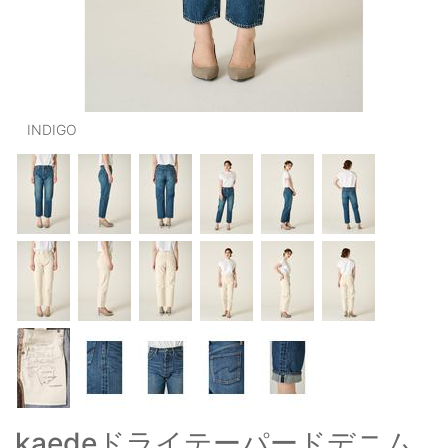
OUTERS : アウター
LADIES : レディース
DENIM : デニム
INDIGO
PANTS/SKIRT : パンツ・スカート
TOPS : トップス
OUTERS : アウター
OUTLET : アウトレット
MENS : メンズ
LADIES : レディース
新規会員登録
お買い物カゴ
kaedeドライテーパードデニム