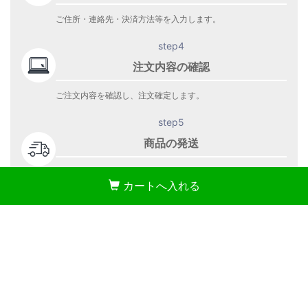
ご住所・連絡先・決済方法等を入力します。
step4
注文内容の確認
ご注文内容を確認し、注文確定します。
step5
商品の発送
ご注文の商品を発送します。
カートへ入れる
商品到着をお待ち下さい。
株式会社 WEED
〒108-0075 東京都港区港南4-1-10 リバージュ品川1403
TEL：03-5781-3178
岡山デニム通販のRipo trenta anni(リポトレンタアンニ)公式オンライン
ストア
© Weed Co.,Ltd. All Right Reserved.