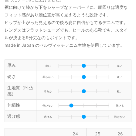
裾に向けて膝から下をシャープなテーパードに、腰回りは適度な
フィット感があり腰位置が高く見えるような設計です。
ヒップが上がった見えるので後ろ姿に自信がもてるデニムです。
レングスはフラットシューズでも、ヒールのある靴でも、スタイ
ルが決まる9分丈なのもポイントです。
made in Japan のセルヴィッチデニム生地を使用しています。
厚み
薄い
厚い
硬さ
柔らかい
硬い
生地質（凹凸
滑らか
粗い
感）
伸縮性
伸びない
伸びる
透け感
透ける
透けない
24
25
26