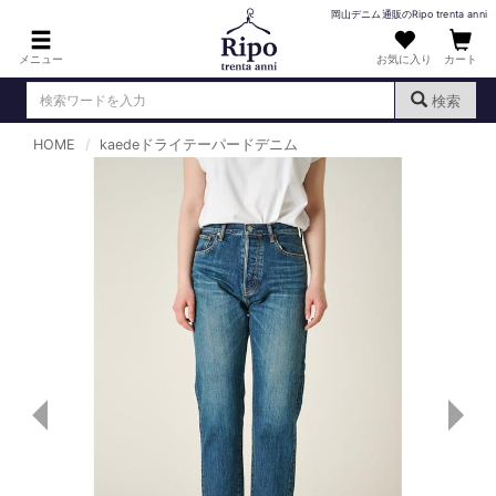
岡山デニム通販のRipo trenta anni
メニュー
お気に入り
カート
検索
HOME
kaedeドライテーパードデニム
ログイン
新規会員登録
（
）
MENS : メンズ
DENIM : デニム
PANTS : パンツ
TOPS : トップス
T-SHIRT : Tシャツ
KNIT : ニット
SHIRT : シャツ