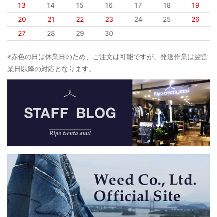
13
14
15
16
17
18
19
20
21
22
23
24
25
26
27
28
29
30
※赤色の日は休業日のため、ご注文は可能ですが、発送作業は翌営
業日以降の対応となります。