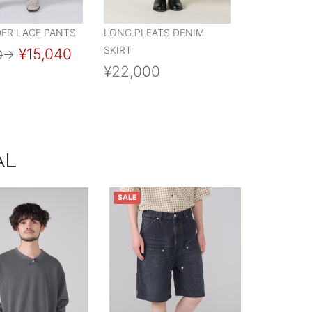
DER LACE PANTS
LONG PLEATS DENIM
SKIRT
¥15,040
0
→
¥22,000
AL
SALE