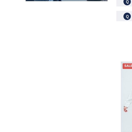
Ｑ
Ｑ
SAL