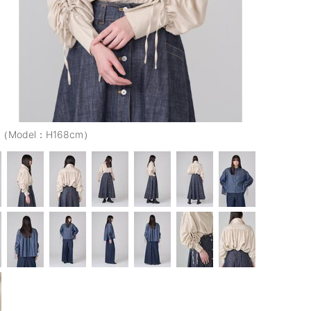
E（Model：H168cm）