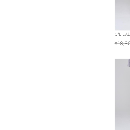
C/L LA
¥18,8