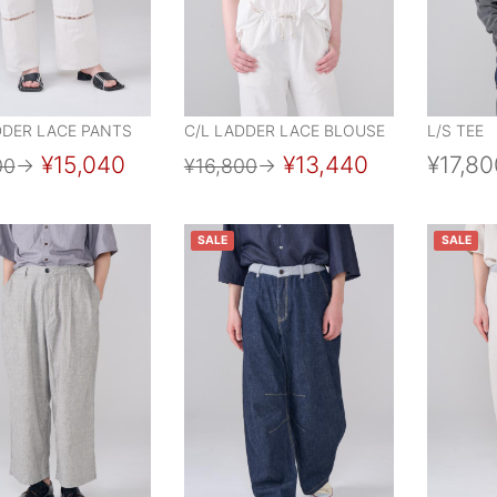
DDER LACE PANTS
C/L LADDER LACE BLOUSE
L/S TEE
¥15,040
¥13,440
¥17,80
00
→
¥16,800
→
SALE
SALE