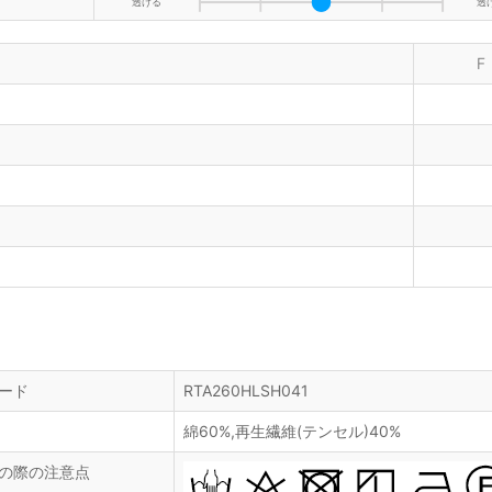
透ける
透
F
ード
RTA260HLSH041
綿60%,再生繊維(テンセル)40%
の際の注意点