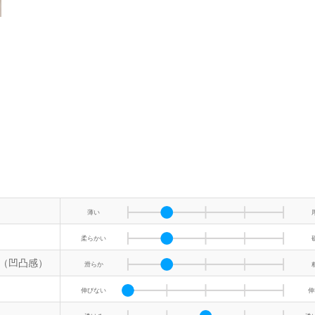
薄い
柔らかい
（凹凸感）
滑らか
伸びない
伸