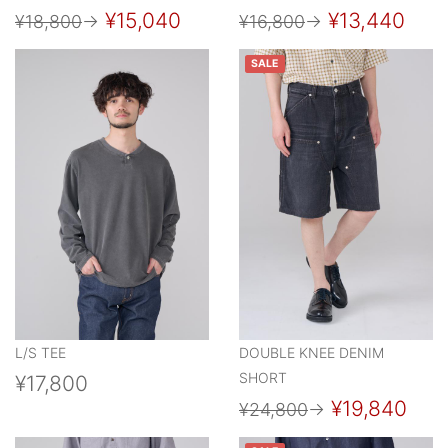
¥15,040
¥13,440
¥18,800
→
¥16,800
→
SALE
L/S TEE
DOUBLE KNEE DENIM
SHORT
¥17,800
¥19,840
¥24,800
→