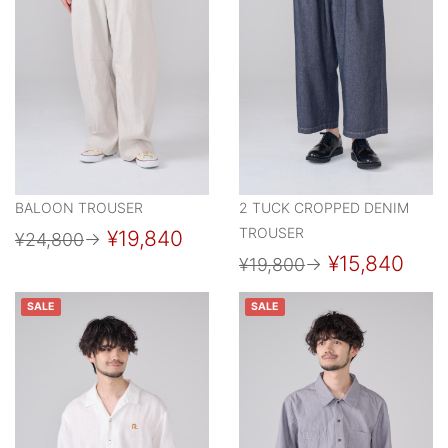
BALOON TROUSER
2 TUCK CROPPED DENIM
TROUSER
¥19,840
¥24,800
→
¥15,840
¥19,800
→
SALE
SALE