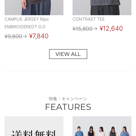
CAMPUS JERSEY Ripo
CONTRAST TEE
EMBROIDEREDT G.D
¥12,640
¥15,800
→
¥7,840
¥9,800
→
VIEW ALL
特集・キャンペーン
FEATURES