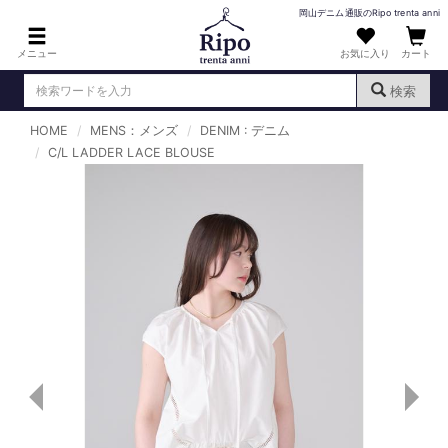
岡山デニム通販のRipo trenta anni
メニュー
お気に入り
カート
検索
HOME
MENS：メンズ
DENIM : デニム
ログイン
新規会員登録
C/L LADDER LACE BLOUSE
（
）
MENS : メンズ
DENIM : デニム
PANTS : パンツ
TOPS : トップス
T-SHIRT : Tシャツ
KNIT : ニット
SHIRT : シャツ