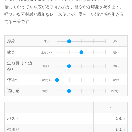
裾に向かってやや広がるフォルムが、軽やかな印象を与えます。
軽やかな素材感と繊細なレース使いが、夏らしい清涼感を引き立
てる一着です。
厚み
薄い
厚い
硬さ
柔らかい
硬い
生地質（凹凸
滑らか
粗い
感）
伸縮性
伸びない
伸びる
透け感
透ける
透けない
F
バスト
59.5
裾周り
60.5