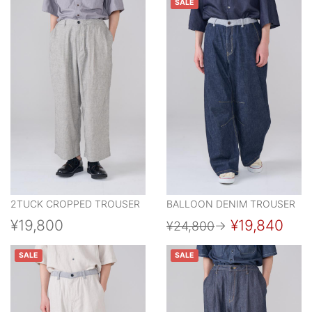
SALE
2TUCK CROPPED TROUSER
BALLOON DENIM TROUSER
¥19,800
¥19,840
¥24,800
→
SALE
SALE