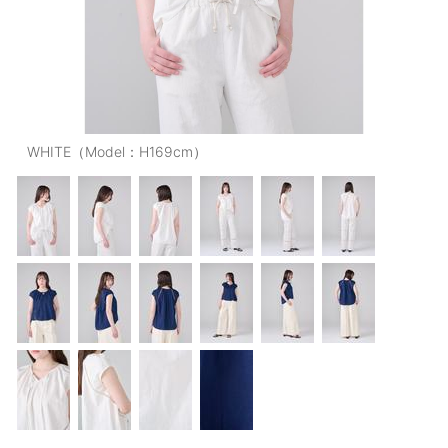
OUTERS : アウター
LADIES : レディース
DENIM : デニム
PANTS/SKIRT : パンツ・スカート
WHITE（Model：H169cm）
TOPS : トップス
OUTERS : アウター
OUTLET : アウトレット
MENS : メンズ
LADIES : レディース
新規会員登録
お買い物カゴ