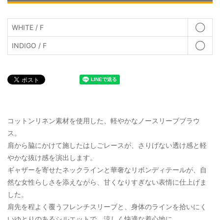
WHITE / F
◯
INDIGO / F
◯
コットンリネン素材を使用した、軽やかなノースリーブブラウ
ス。
肩から脇にかけて施したはしごレースが、さりげない透け感と軽
やかな抜け感を演出します。
ギャザーを寄せたネックラインと華奢なリボンディテールが、自
然な女性らしさを添えながら、甘くなりすぎない表情に仕上げま
した。
肩先を程よく覆うフレンチスリーブと、身体のラインを拾いにく
いゆとりのあるシルエットで、涼しく快適な着心地に。