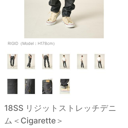
OUTERS : アウター
LADIES : レディース
DENIM : デニム
PANTS/SKIRT : パンツ・スカート
RIGID（Model：H178cm）
TOPS : トップス
OUTERS : アウター
OUTLET : アウトレット
MENS : メンズ
LADIES : レディース
18SS リジットストレッチデニ
新規会員登録
ム＜Cigarette＞
お買い物カゴ