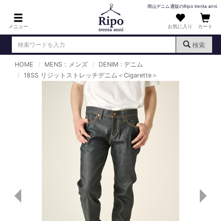
岡山デニム通販のRipo trenta anni
メニュー
お気に入り
カート
検索
HOME
MENS：メンズ
DENIM : デニム
ログイン
新規会員登録
18SS リジットストレッチデニム＜Cigarette＞
（
）
MENS : メンズ
DENIM : デニム
PANTS : パンツ
TOPS : トップス
T-SHIRT : Tシャツ
KNIT : ニット
SHIRT : シャツ