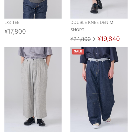
L/S TEE
DOUBLE KNEE DENIM
SHORT
¥17,800
¥19,840
¥24,800
→
SALE