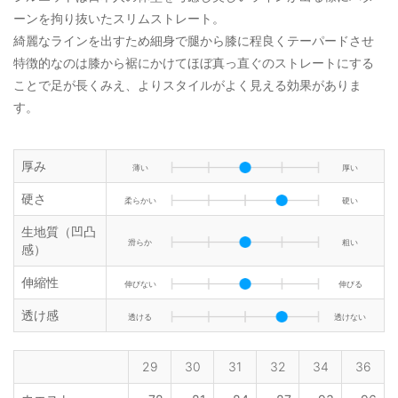
ーンを拘り抜いたスリムストレート。
綺麗なラインを出すため細身で腿から膝に程良くテーパードさせ
特徴的なのは膝から裾にかけてほぼ真っ直ぐのストレートにする
ことで足が長くみえ、よりスタイルがよく見える効果がありま
す。
厚み
薄い
厚い
硬さ
柔らかい
硬い
生地質（凹凸
滑らか
粗い
感）
伸縮性
伸びない
伸びる
透け感
透ける
透けない
29
30
31
32
34
36