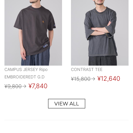
CAMPUS JERSEY Ripo
CONTRAST TEE
EMBROIDEREDT G.D
¥12,640
¥15,800
→
¥7,840
¥9,800
→
VIEW ALL