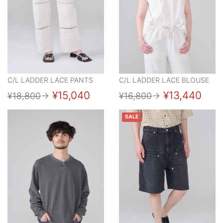
C/L LADDER LACE PANTS
C/L LADDER LACE BLOUSE
¥15,040
¥13,440
¥18,800
→
¥16,800
→
SALE