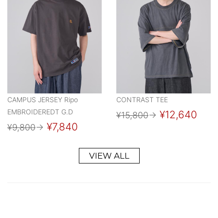
CAMPUS JERSEY Ripo
CONTRAST TEE
EMBROIDEREDT G.D
¥12,640
¥15,800
→
¥7,840
¥9,800
→
VIEW ALL