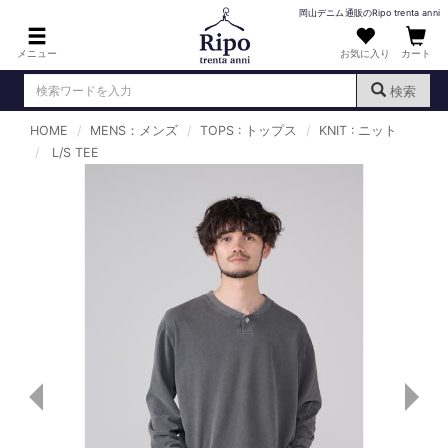
岡山デニム通販のRipo trenta anni
メニュー
お気に入り
カート
検索
HOME
MENS：メンズ
TOPS : トップス
KNIT : ニット
ログイン
新規会員登録
L/S TEE
（
）
MENS : メンズ
DENIM : デニム
PANTS : パンツ
TOPS : トップス
T-SHIRT : Tシャツ
KNIT : ニット
SHIRT : シャツ