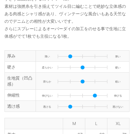
素材は強撚糸を引き揃えてツイル目に編むことで絶妙な立体感の
ある肉感とシャリ感があり、ヴィンテージな風合いもある天竺な
のでデニムとの相性が大変いいです。
さらにスプレーによるオーバーダイの加工をのせる事で生地に立
体感がでて1枚でも主役になる1枚。
厚み
薄い
厚い
硬さ
柔らかい
硬い
生地質（凹凸
滑らか
粗い
感）
伸縮性
伸びない
伸びる
透け感
透ける
透けない
M
L
XL