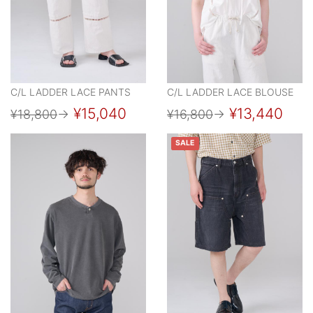
C/L LADDER LACE PANTS
C/L LADDER LACE BLOUSE
¥15,040
¥13,440
¥18,800
→
¥16,800
→
SALE