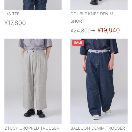
L/S TEE
DOUBLE KNEE DENIM
SHORT
¥17,800
¥19,840
¥24,800
→
SALE
2TUCK CROPPED TROUSER
BALLOON DENIM TROUSER