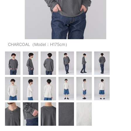
OUTERS : アウター
LADIES : レディース
DENIM : デニム
PANTS/SKIRT : パンツ・スカート
CHARCOAL（Model：H175cm）
TOPS : トップス
OUTERS : アウター
OUTLET : アウトレット
MENS : メンズ
LADIES : レディース
新規会員登録
お買い物カゴ