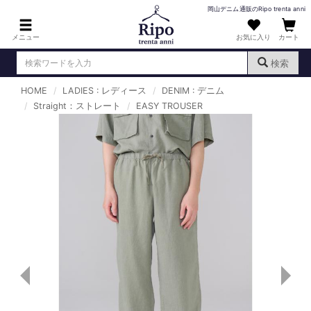
岡山デニム通販のRipo trenta anni
メニュー
お気に入り
カート
検索
HOME
LADIES : レディース
DENIM : デニム
ログイン
新規会員登録
Straight：ストレート
（
）
EASY TROUSER
MENS : メンズ
DENIM : デニム
PANTS : パンツ
TOPS : トップス
T-SHIRT : Tシャツ
KNIT : ニット
SHIRT : シャツ