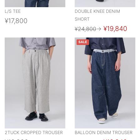
L/S TEE
DOUBLE KNEE DENIM
SHORT
¥17,800
¥19,840
¥24,800
→
SALE
2TUCK CROPPED TROUSER
BALLOON DENIM TROUSER