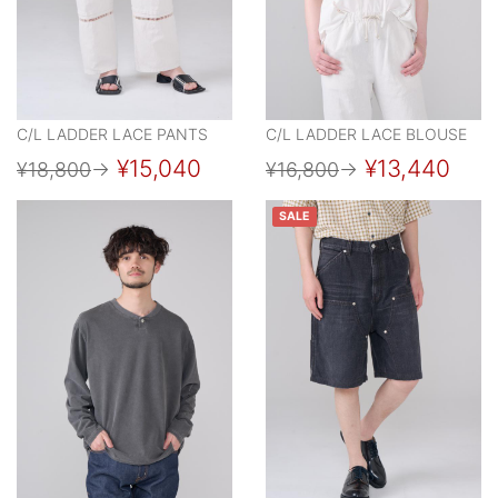
C/L LADDER LACE PANTS
C/L LADDER LACE BLOUSE
¥15,040
¥13,440
¥18,800
→
¥16,800
→
SALE