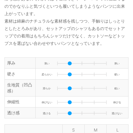
のでかなりふと気づくといつも履いてしまうようなパンツに出来
上がっています。
素材は綿麻のナチュラルな素材感を残しつつ、手触りはしっとり
としたとろみがあり、セットアップのシャツもあるのでセットア
ップでの着用はもちろんシャツだけでなく、カットソーなどトッ
プスを選ばない合わせやすいパンツとなっています。
厚み
薄い
厚い
硬さ
柔らかい
硬い
生地質（凹凸
滑らか
粗い
感）
伸縮性
伸びない
伸びる
透け感
透ける
透けない
S
M
L