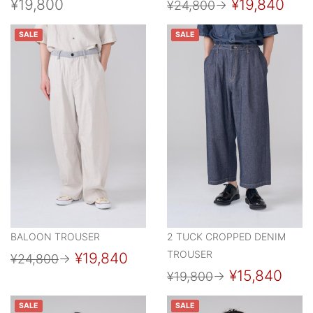
¥19,800
¥19,840
¥24,800
→
SALE
SALE
BALOON TROUSER
2 TUCK CROPPED DENIM
TROUSER
¥19,840
¥24,800
→
¥15,840
¥19,800
→
SALE
SALE