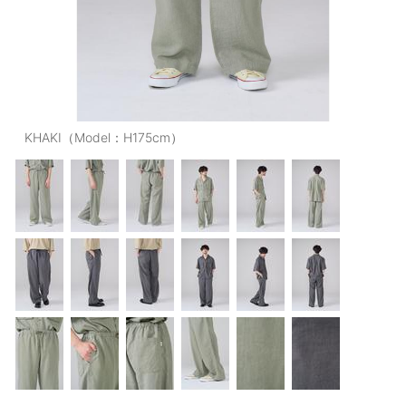
OUTERS : アウター
LADIES : レディース
DENIM : デニム
PANTS/SKIRT : パンツ・スカート
KHAKI（Model：H175cm）
TOPS : トップス
OUTERS : アウター
OUTLET : アウトレット
MENS : メンズ
LADIES : レディース
新規会員登録
お買い物カゴ