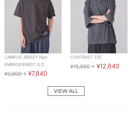
CAMPUS JERSEY Ripo
CONTRAST TEE
EMBROIDEREDT G.D
¥12,640
¥15,800
→
¥7,840
¥9,800
→
VIEW ALL