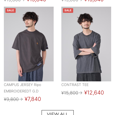
SALE
SALE
CAMPUS JERSEY Ripo
CONTRAST TEE
EMBROIDEREDT G.D
¥12,640
¥15,800
→
¥7,840
¥9,800
→
VIEW ALL