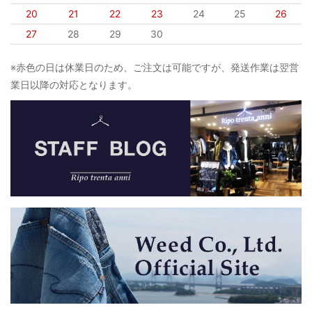
20
21
22
23
24
25
26
27
28
29
30
※赤色の日は休業日のため、ご注文は可能ですが、発送作業は翌営
業日以降の対応となります。