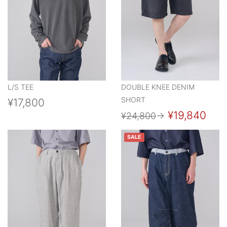
L/S TEE
DOUBLE KNEE DENIM
SHORT
¥17,800
¥19,840
¥24,800
→
SALE