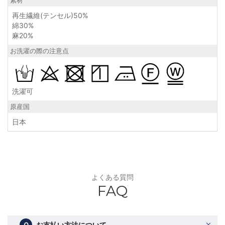
素材
再生繊維(テンセル)50%
綿30%
麻20%
お洗濯の際の注意点
洗濯可
原産国
日本
よくある質問
FAQ
Ｑ
お支払い方法について