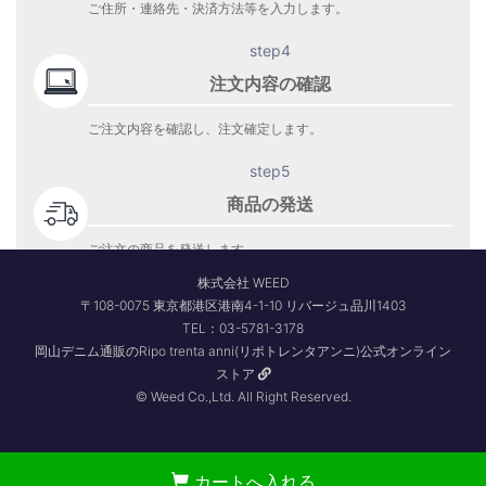
ご住所・連絡先・決済方法等を入力します。
step4
注文内容の確認
ご注文内容を確認し、注文確定します。
step5
商品の発送
ご注文の商品を発送します。
商品到着をお待ち下さい。
株式会社 WEED
〒108-0075 東京都港区港南4-1-10 リバージュ品川1403
TEL：03-5781-3178
岡山デニム通販のRipo trenta anni(リポトレンタアンニ)公式オンライン
ストア
© Weed Co.,Ltd. All Right Reserved.
カートへ入れる