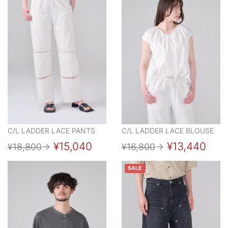
C/L LADDER LACE PANTS
C/L LADDER LACE BLOUSE
¥15,040
¥13,440
¥18,800
→
¥16,800
→
SALE