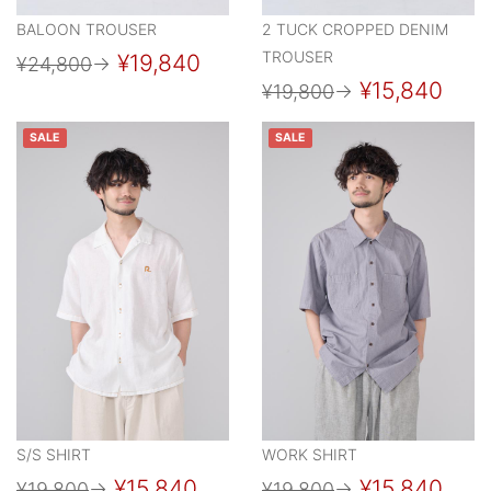
BALOON TROUSER
2 TUCK CROPPED DENIM
TROUSER
¥19,840
¥24,800
→
¥15,840
¥19,800
→
SALE
SALE
S/S SHIRT
WORK SHIRT
¥15,840
¥15,840
¥19,800
→
¥19,800
→