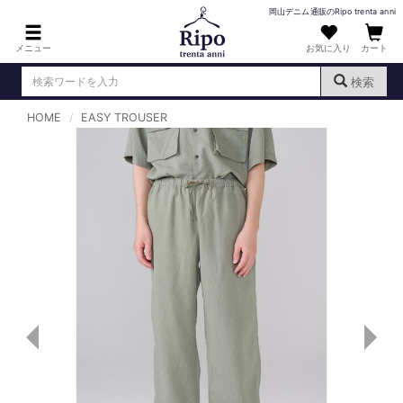
岡山デニム通販のRipo trenta anni
メニュー
お気に入り
カート
検索
HOME
EASY TROUSER
ログイン
新規会員登録
（
）
MENS : メンズ
DENIM : デニム
PANTS : パンツ
TOPS : トップス
T-SHIRT : Tシャツ
KNIT : ニット
SHIRT : シャツ