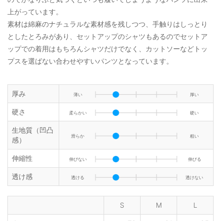
上がっています。
素材は綿麻のナチュラルな素材感を残しつつ、手触りはしっとり
としたとろみがあり、セットアップのシャツもあるのでセットア
ップでの着用はもちろんシャツだけでなく、カットソーなどトッ
プスを選ばない合わせやすいパンツとなっています。
厚み
薄い
厚い
硬さ
柔らかい
硬い
生地質（凹凸
滑らか
粗い
感）
伸縮性
伸びない
伸びる
透け感
透ける
透けない
S
M
L