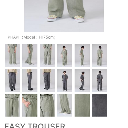
OUTERS : アウター
LADIES : レディース
DENIM : デニム
KHAKI（Model：H175cm）
PANTS/SKIRT : パンツ・スカート
TOPS : トップス
OUTERS : アウター
OUTLET : アウトレット
MENS : メンズ
LADIES : レディース
新規会員登録
お買い物カゴ
EASY TROUSER