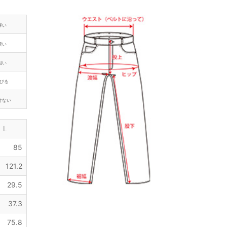
厚い
硬い
粗い
びる
けない
L
85
121.2
29.5
37.3
75.8