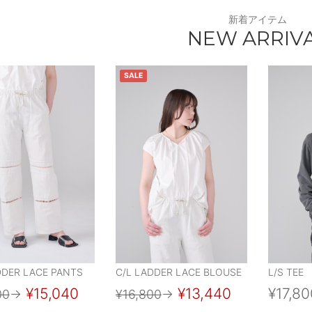
新着アイテム
NEW ARRIV
SALE
DDER LACE PANTS
C/L LADDER LACE BLOUSE
L/S TEE
¥15,040
¥13,440
¥17,80
00
→
¥16,800
→