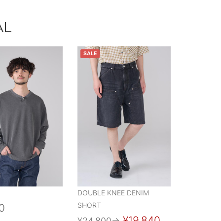
AL
SALE
DOUBLE KNEE DENIM
SHORT
0
¥19,840
¥24,800
→