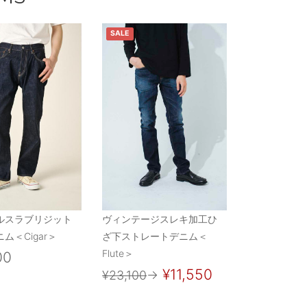
SALE
ルスラブリジット
ヴィンテージスレキ加工ひ
ム＜Cigar＞
ざ下ストレートデニム＜
Flute＞
00
¥11,550
¥23,100
→