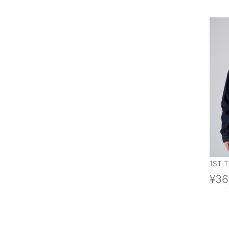
1ST T
¥36