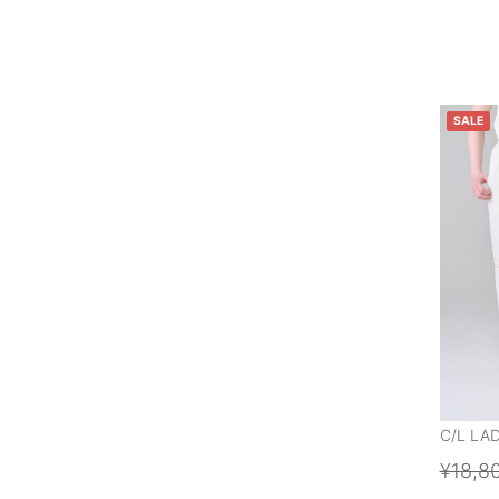
SALE
C/L LA
¥18,8