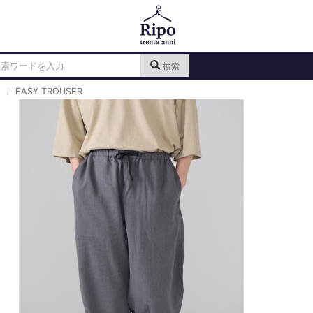
検索
EASY TROUSER