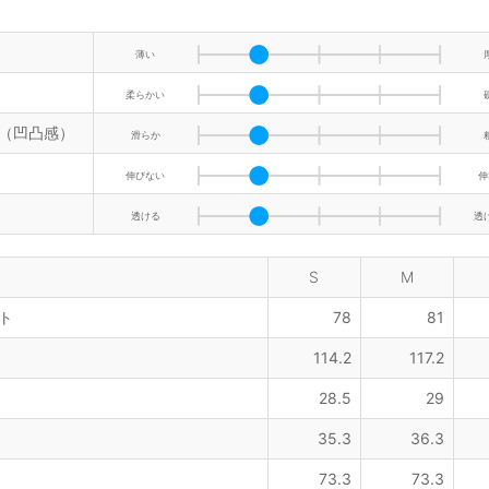
薄い
柔らかい
（凹凸感）
滑らか
伸びない
伸
透ける
透
S
M
ト
78
81
114.2
117.2
28.5
29
35.3
36.3
73.3
73.3