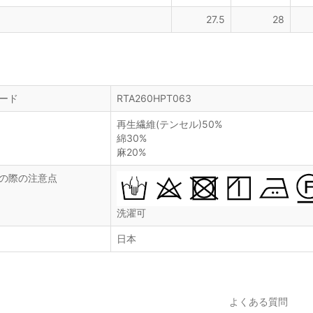
27.5
28
ード
RTA260HPT063
再生繊維(テンセル)50%
綿30%
麻20%
の際の注意点
洗濯可
日本
よくある質問