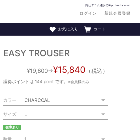
岡山デニム通販のRipo trenta anni
ログイン
新規会員登録
お気に入り
カート
EASY TROUSER
¥15,840
¥19,800
→
（税込）
獲得ポイントは
144 point
です。
※会員様のみ
カラー
サイズ
在庫あり
数量