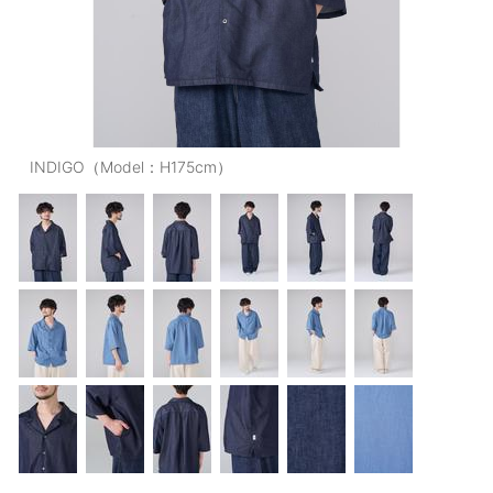
OUTERS : アウター
LADIES : レディース
DENIM : デニム
PANTS/SKIRT : パンツ・スカート
INDIGO（Model：H175cm）
TOPS : トップス
OUTERS : アウター
OUTLET : アウトレット
MENS : メンズ
LADIES : レディース
新規会員登録
お買い物カゴ