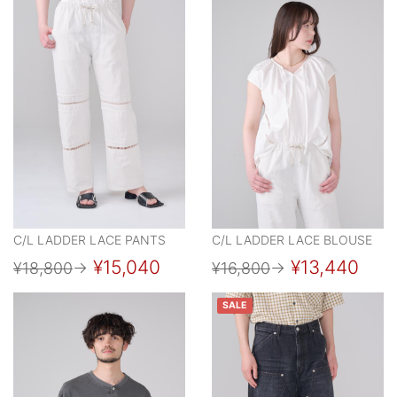
C/L LADDER LACE PANTS
C/L LADDER LACE BLOUSE
¥15,040
¥13,440
¥18,800
→
¥16,800
→
SALE