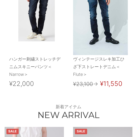
ハンガー刺繍ストレッチデ
ヴィンテージスレキ加工ひ
ニムスキニーパンツ＜
ざ下ストレートデニム＜
Narrow＞
Flute＞
¥22,000
¥11,550
¥23,100
→
新着アイテム
NEW ARRIVAL
SALE
SALE