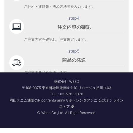
ご住所・連絡先・決済方法等を入力します。
step4
注文内容の確認
ご注文内容を確認し、注文確定します。
step5
商品の発送
ご注文の商品を発送します。
商品到着をお待ち下さい。
株式会社 WEED
〒108-0075 東京都港区港南4-1-10 リバージュ品川1403
TEL：03-5781-3178
岡山デニム通販のRipo trenta anni(リポトレンタアンニ)公式オンライン
ストア
© Weed Co.,Ltd. All Right Reserved.