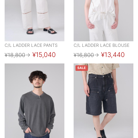
C/L LADDER LACE PANTS
C/L LADDER LACE BLOUSE
¥15,040
¥13,440
¥18,800
→
¥16,800
→
SALE