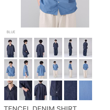
OUTERS : アウター
LADIES : レディース
DENIM : デニム
BLUE
PANTS/SKIRT : パンツ・スカート
TOPS : トップス
OUTERS : アウター
OUTLET : アウトレット
MENS : メンズ
LADIES : レディース
新規会員登録
お買い物カゴ
TENCEL DENIM SHIRT