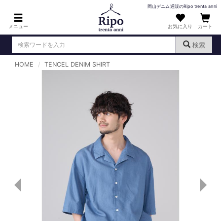
岡山デニム通販のRipo trenta anni
メニュー
お気に入り
カート
検索
HOME
TENCEL DENIM SHIRT
ログイン
新規会員登録
（
）
MENS : メンズ
DENIM : デニム
PANTS : パンツ
TOPS : トップス
T-SHIRT : Tシャツ
KNIT : ニット
SHIRT : シャツ