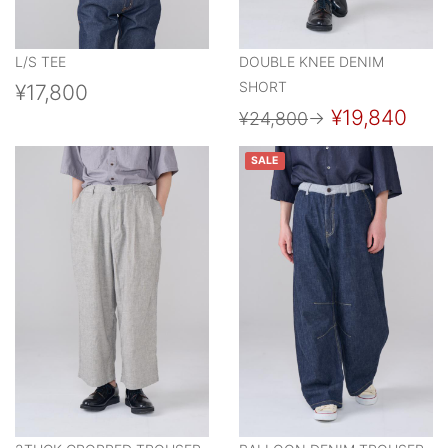
L/S TEE
DOUBLE KNEE DENIM
SHORT
¥17,800
¥19,840
¥24,800
→
SALE