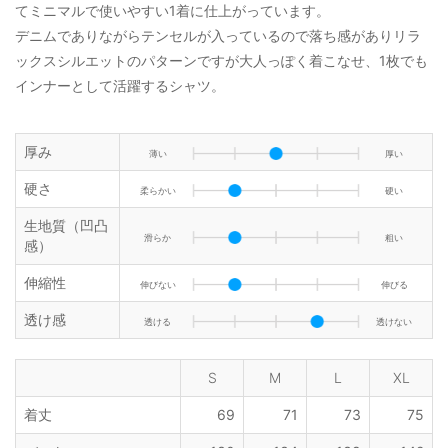
てミニマルで使いやすい1着に仕上がっています。
デニムでありながらテンセルが入っているので落ち感がありリラ
ックスシルエットのパターンですが大人っぽく着こなせ、1枚でも
インナーとして活躍するシャツ。
厚み
薄い
厚い
硬さ
柔らかい
硬い
生地質（凹凸
滑らか
粗い
感）
伸縮性
伸びない
伸びる
透け感
透ける
透けない
S
M
L
XL
着丈
69
71
73
75