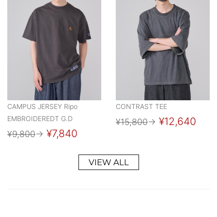
CAMPUS JERSEY Ripo
CONTRAST TEE
EMBROIDEREDT G.D
¥12,640
¥15,800
→
¥7,840
¥9,800
→
VIEW ALL