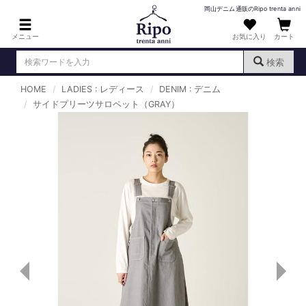
岡山デニム通販のRipo trenta anni
メニュー
お気に入り
カート
検索
HOME
LADIES : レディース
DENIM : デニム
ログイン
新規会員登録
サイドプリーツサロペット（GRAY）
（
）
MENS : メンズ
DENIM : デニム
PANTS : パンツ
TOPS : トップス
T-SHIRT : Tシャツ
KNIT : ニット
SHIRT : シャツ