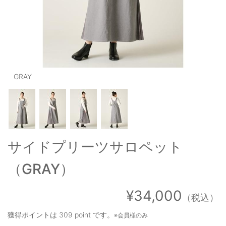
OUTERS : アウター
LADIES : レディース
DENIM : デニム
PANTS/SKIRT : パンツ・スカート
GRAY
TOPS : トップス
OUTERS : アウター
OUTLET : アウトレット
サイドプリーツサロペット
MENS : メンズ
（GRAY）
LADIES : レディース
新規会員登録
¥34,000
（税込）
お買い物カゴ
獲得ポイントは
309 point
です。
※会員様のみ