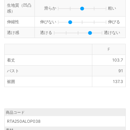
生地質（凹凸
滑らか
粗い
感）
伸縮性
伸びない
伸びる
透け感
透ける
透けない
F
着丈
103.7
バスト
91
裾囲
137.3
商品コード
RTA250ALOP038