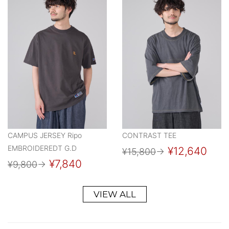
CAMPUS JERSEY Ripo
CONTRAST TEE
EMBROIDEREDT G.D
¥12,640
¥15,800
→
¥7,840
¥9,800
→
VIEW ALL