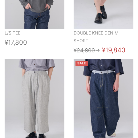
L/S TEE
DOUBLE KNEE DENIM
SHORT
¥17,800
¥19,840
¥24,800
→
SALE