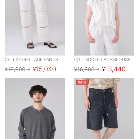
C/L LADDER LACE PANTS
C/L LADDER LACE BLOUSE
¥15,040
¥13,440
¥18,800
→
¥16,800
→
SALE