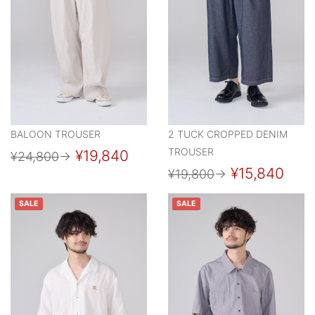
BALOON TROUSER
2 TUCK CROPPED DENIM
TROUSER
¥19,840
¥24,800
→
¥15,840
¥19,800
→
SALE
SALE