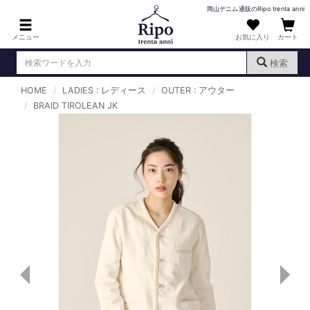
岡山デニム通販のRipo trenta anni
メニュー
お気に入り
カート
検索
HOME
LADIES : レディース
OUTER : アウター
ログイン
新規会員登録
BRAID TIROLEAN JK
（
）
MENS : メンズ
DENIM : デニム
PANTS : パンツ
TOPS : トップス
T-SHIRT : Tシャツ
KNIT : ニット
SHIRT : シャツ