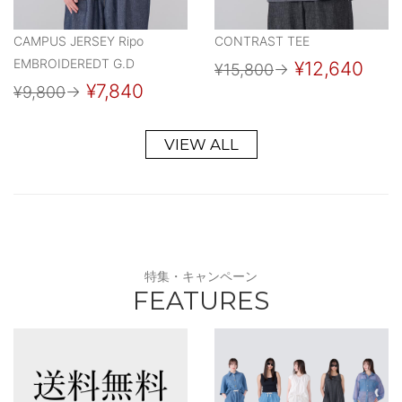
CAMPUS JERSEY Ripo
CONTRAST TEE
EMBROIDEREDT G.D
¥12,640
¥15,800
→
¥7,840
¥9,800
→
VIEW ALL
特集・キャンペーン
FEATURES