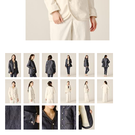
OUTERS : アウター
LADIES : レディース
DENIM : デニム
PANTS/SKIRT : パンツ・スカート
TOPS : トップス
OUTERS : アウター
OUTLET : アウトレット
MENS : メンズ
LADIES : レディース
新規会員登録
お買い物カゴ