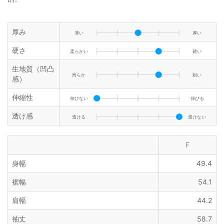
厚み
薄い
厚い
硬さ
柔らかい
硬い
生地質（凹凸
滑らか
粗い
感）
伸縮性
伸びない
伸びる
透け感
透ける
透けない
F
身幅
49.4
裾幅
54.1
肩幅
44.2
袖丈
58.7