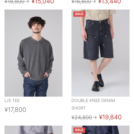
¥15,040
¥13,440
¥18,800
→
¥16,800
→
SALE
L/S TEE
DOUBLE KNEE DENIM
SHORT
¥17,800
¥19,840
¥24,800
→
SALE