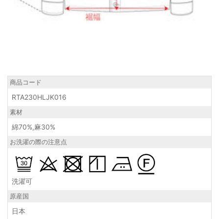
商品コード
RTA230HLJK016
素材
綿70%,麻30%
お洗濯の際の注意点
洗濯可
原産国
日本