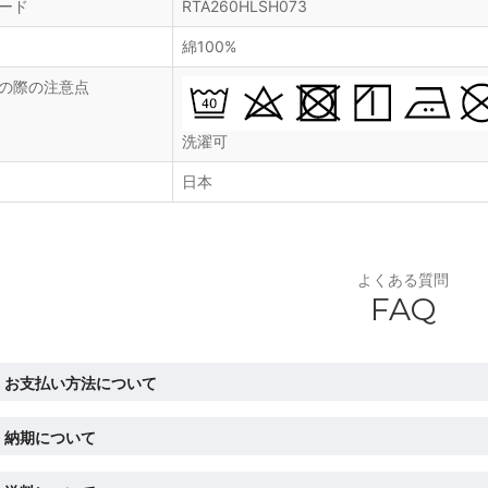
ード
RTA260HLSH073
綿100%
の際の注意点
洗濯可
日本
よくある質問
FAQ
お支払い方法について
納期について