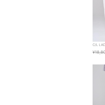
C/L LA
¥18,8