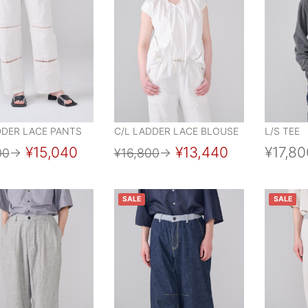
DDER LACE PANTS
C/L LADDER LACE BLOUSE
L/S TEE
¥15,040
¥13,440
¥17,80
00
→
¥16,800
→
SALE
SALE