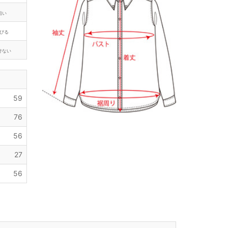
粗い
びる
けない
59
76
56
27
56