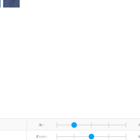
薄い
柔らかい