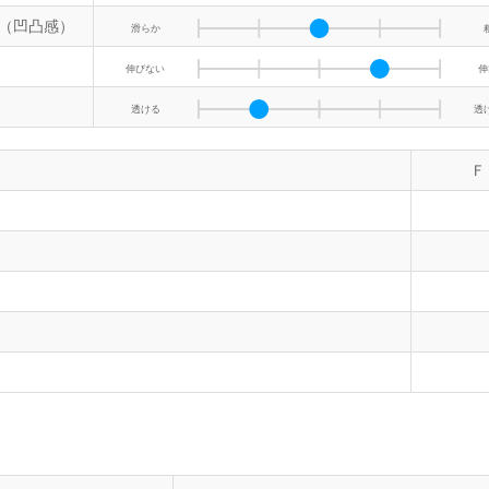
（凹凸感）
滑らか
伸びない
伸
透ける
透
Ｆ