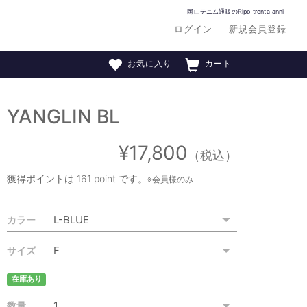
岡山デニム通販のRipo trenta anni
ログイン
新規会員登録
お気に入り
カート
YANGLIN BL
¥17,800
（税込）
獲得ポイントは
161 point
です。
※会員様のみ
カラー
サイズ
在庫あり
数量