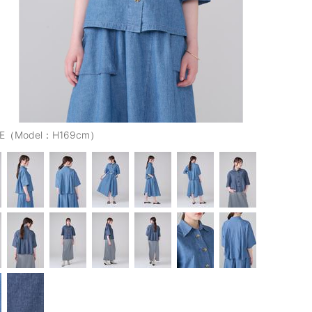
UE（Model：H169cm）