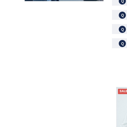
Ｑ
Ｑ
Ｑ
Ｑ
SAL