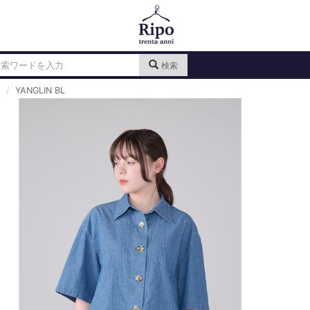
検索
YANGLIN BL