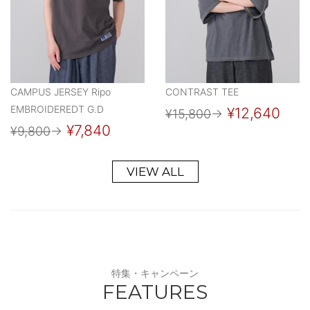
CAMPUS JERSEY Ripo
CONTRAST TEE
EMBROIDEREDT G.D
¥12,640
¥15,800
→
¥7,840
¥9,800
→
VIEW ALL
特集・キャンペーン
FEATURES