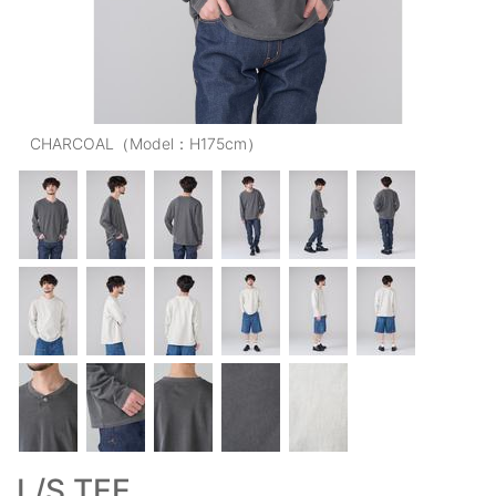
OUTERS : アウター
LADIES : レディース
DENIM : デニム
CHARCOAL（Model：H175cm）
PANTS/SKIRT : パンツ・スカート
TOPS : トップス
OUTERS : アウター
OUTLET : アウトレット
MENS : メンズ
LADIES : レディース
新規会員登録
お買い物カゴ
L/S TEE