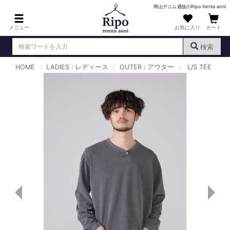
岡山デニム通販のRipo trenta anni
メニュー
お気に入り
カート
検索
HOME
LADIES : レディース
OUTER : アウター
L/S TEE
ログイン
新規会員登録
（
）
MENS : メンズ
DENIM : デニム
PANTS : パンツ
TOPS : トップス
T-SHIRT : Tシャツ
KNIT : ニット
SHIRT : シャツ