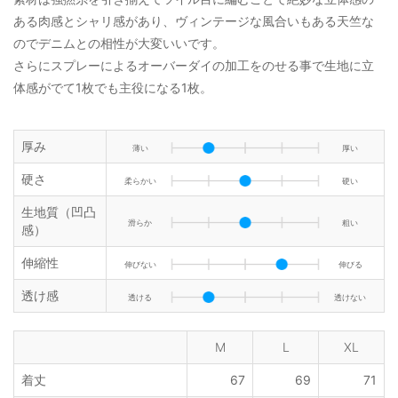
ある肉感とシャリ感があり、ヴィンテージな風合いもある天竺な
のでデニムとの相性が大変いいです。
さらにスプレーによるオーバーダイの加工をのせる事で生地に立
体感がでて1枚でも主役になる1枚。
厚み
薄い
厚い
硬さ
柔らかい
硬い
生地質（凹凸
滑らか
粗い
感）
伸縮性
伸びない
伸びる
透け感
透ける
透けない
M
L
XL
着丈
67
69
71