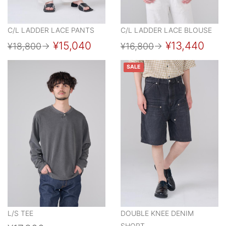
C/L LADDER LACE PANTS
C/L LADDER LACE BLOUSE
¥15,040
¥13,440
¥18,800
→
¥16,800
→
SALE
L/S TEE
DOUBLE KNEE DENIM
SHORT