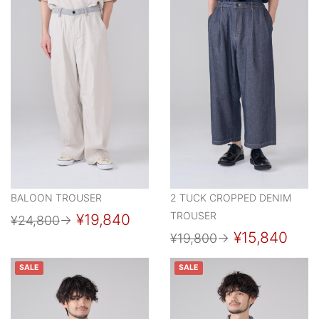
BALOON TROUSER
2 TUCK CROPPED DENIM
TROUSER
¥19,840
¥24,800
→
¥15,840
¥19,800
→
SALE
SALE