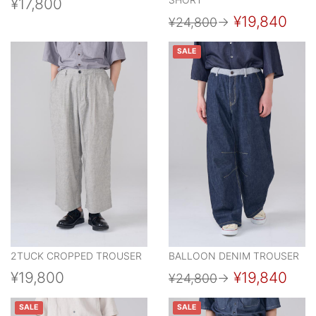
¥17,800
¥19,840
¥24,800
→
SALE
2TUCK CROPPED TROUSER
BALLOON DENIM TROUSER
¥19,800
¥19,840
¥24,800
→
SALE
SALE