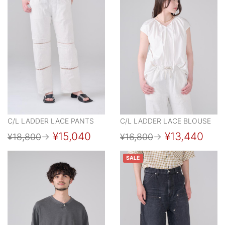
C/L LADDER LACE PANTS
C/L LADDER LACE BLOUSE
¥15,040
¥13,440
¥18,800
→
¥16,800
→
SALE