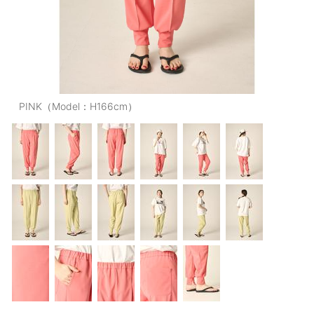
OUTERS : アウター
LADIES : レディース
DENIM : デニム
PANTS/SKIRT : パンツ・スカート
PINK（Model：H166cm）
TOPS : トップス
OUTERS : アウター
OUTLET : アウトレット
MENS : メンズ
LADIES : レディース
新規会員登録
お買い物カゴ