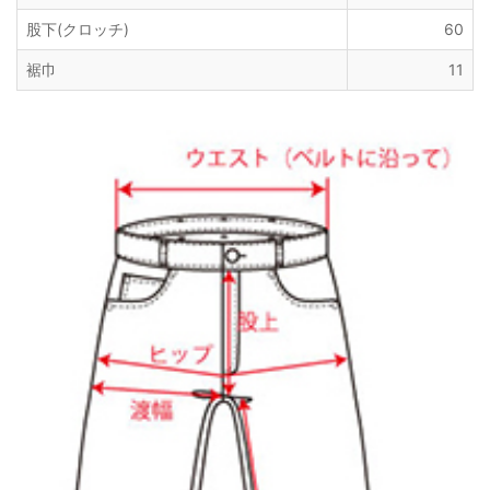
股下(クロッチ)
60
裾巾
11