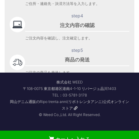
ご住所・連絡先・決済方法等を入力します。
step4
注文内容の確認
ご注文内容を確認し、注文確定します。
step5
商品の発送
ご注文の商品を発送します。
商品到着をお待ち下さい。
株式会社 WEED
〒108-0075 東京都港区港南4-1-10 リバージュ品川1403
TEL：03-5781-3178
岡山デニム通販のRipo trenta anni(リポトレンタアンニ)公式オンライン
ストア
© Weed Co.,Ltd. All Right Reserved.