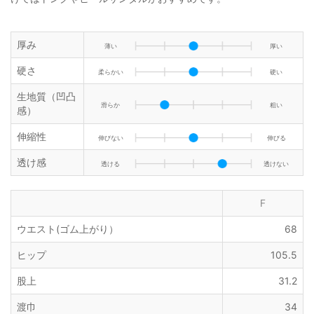
厚み
薄い
厚い
硬さ
柔らかい
硬い
生地質（凹凸
滑らか
粗い
感）
伸縮性
伸びない
伸びる
透け感
透ける
透けない
F
ウエスト(ゴム上がり）
68
ヒップ
105.5
股上
31.2
渡巾
34