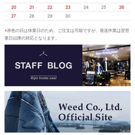
20
21
22
23
24
25
26
27
28
29
30
※赤色の日は休業日のため、ご注文は可能ですが、発送作業は翌営
業日以降の対応となります。