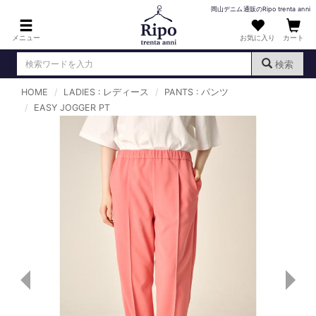
岡山デニム通販のRipo trenta anni
メニュー
お気に入り
カート
検索
HOME
LADIES : レディース
PANTS : パンツ
ログイン
新規会員登録
EASY JOGGER PT
（
）
MENS : メンズ
DENIM : デニム
PANTS : パンツ
TOPS : トップス
T-SHIRT : Tシャツ
KNIT : ニット
SHIRT : シャツ