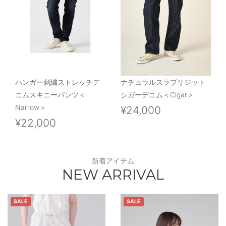
ハンガー刺繍ストレッチデ
ナチュラルスラブリジット
ニムスキニーパンツ＜
シガーデニム＜Cigar＞
Narrow＞
¥24,000
¥22,000
新着アイテム
NEW ARRIVAL
SALE
SALE