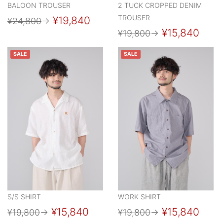
BALOON TROUSER
2 TUCK CROPPED DENIM
TROUSER
¥19,840
¥24,800
→
¥15,840
¥19,800
→
SALE
SALE
S/S SHIRT
WORK SHIRT
¥15,840
¥15,840
¥19,800
→
¥19,800
→