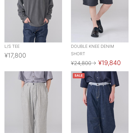
L/S TEE
DOUBLE KNEE DENIM
SHORT
¥17,800
¥19,840
¥24,800
→
SALE