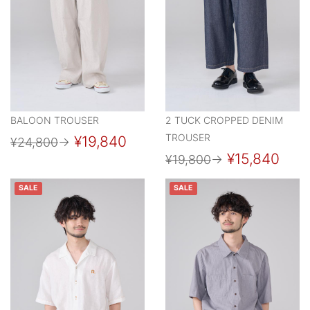
BALOON TROUSER
2 TUCK CROPPED DENIM
TROUSER
¥19,840
¥24,800
→
¥15,840
¥19,800
→
SALE
SALE