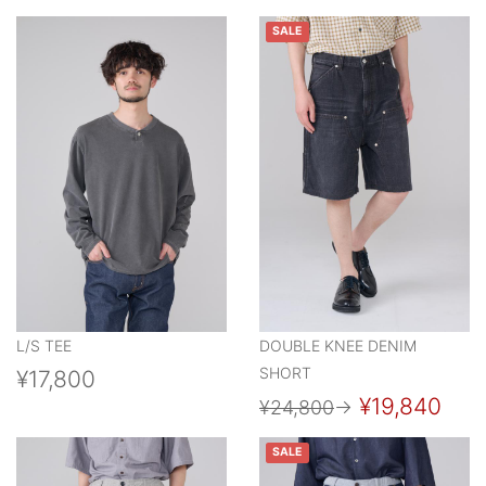
SALE
L/S TEE
DOUBLE KNEE DENIM
SHORT
¥17,800
¥19,840
¥24,800
→
SALE