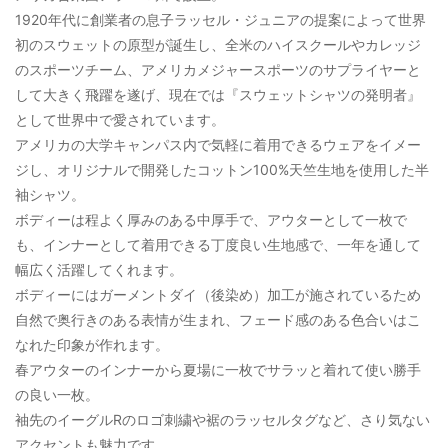
1920年代に創業者の息子ラッセル・ジュニアの提案によって世界
初のスウェットの原型が誕生し、全米のハイスクールやカレッジ
のスポーツチーム、アメリカメジャースポーツのサプライヤーと
して大きく飛躍を遂げ、現在では『スウェットシャツの発明者』
として世界中で愛されています。
アメリカの大学キャンパス内で気軽に着用できるウェアをイメー
ジし、オリジナルで開発したコットン100%天竺生地を使用した半
袖シャツ。
ボディーは程よく厚みのある中厚手で、アウターとして一枚で
も、インナーとして着用できる丁度良い生地感で、一年を通して
幅広く活躍してくれます。
ボディーにはガーメントダイ（後染め）加工が施されているため
自然で奥行きのある表情が生まれ、フェード感のある色合いはこ
なれた印象が作れます。
春アウターのインナーから夏場に一枚でサラッと着れて使い勝手
の良い一枚。
袖先のイーグルRのロゴ刺繍や裾のラッセルタグなど、さり気ない
アクセントも魅力です。