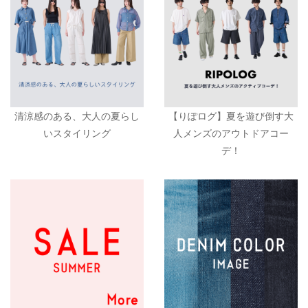
清涼感のある、大人の夏らし
【りぽログ】夏を遊び倒す大
いスタイリング
人メンズのアウトドアコー
デ！