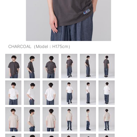
OUTERS : アウター
LADIES : レディース
DENIM : デニム
PANTS/SKIRT : パンツ・スカート
CHARCOAL（Model：H175cm）
TOPS : トップス
OUTERS : アウター
OUTLET : アウトレット
MENS : メンズ
LADIES : レディース
新規会員登録
お買い物カゴ