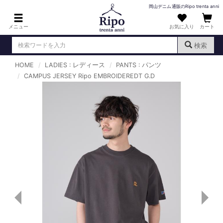
岡山デニム通販のRipo trenta anni
メニュー
お気に入り
カート
検索
HOME
LADIES : レディース
PANTS : パンツ
ログイン
新規会員登録
CAMPUS JERSEY Ripo EMBROIDEREDT G.D
（
）
MENS : メンズ
DENIM : デニム
PANTS : パンツ
TOPS : トップス
T-SHIRT : Tシャツ
KNIT : ニット
SHIRT : シャツ