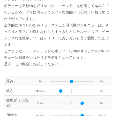
ボディーは不順物を取り除いた「コーマ糸」を使用して編み立て
ているため、非常に滑らかでソフトな肌触りは心地よい着信地に
仕上がっています。
全体的にゆとりのあるリラックスした現代風のシルエットは、ざ
っくりとラフに羽織れながらもすっきりとしたルックスで、ベー
シックな無地ボディーはデイリーにガシガシと長く愛用いただけ
ます。
このラッセル・アスレチックのボディーにRipoオリジナルのR.の
チェーン刺繍をいれたリポモデルとなっています。
是非、この機会にお試しください。
厚み
薄い
厚い
硬さ
柔らかい
硬い
生地質（凹凸
滑らか
粗い
感）
伸縮性
伸びない
伸びる