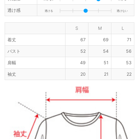
透け感
透ける
透けない
S
M
L
着丈
67
69
71
バスト
52
54
56
肩幅
49
51
53
袖丈
20
21
22