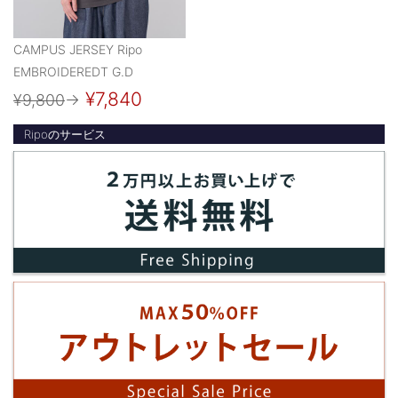
CAMPUS JERSEY Ripo
EMBROIDEREDT G.D
¥7,840
¥9,800
→
Ripoのサービス