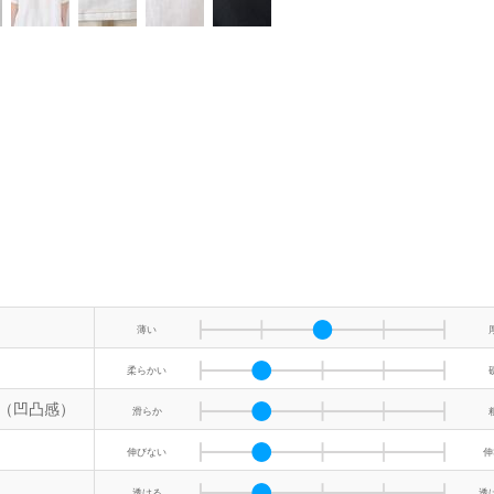
薄い
柔らかい
（凹凸感）
滑らか
伸びない
伸
透ける
透