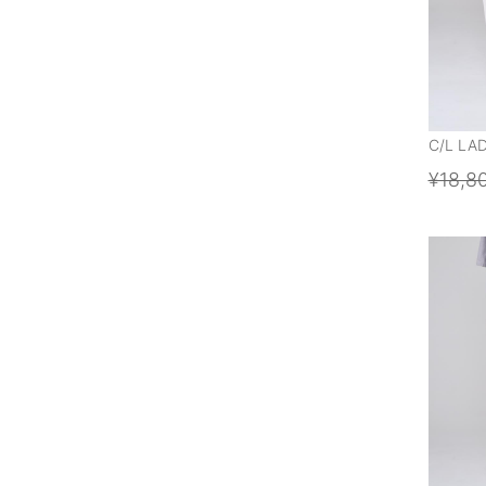
C/L LA
¥18,8