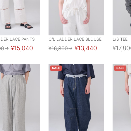
DDER LACE PANTS
C/L LADDER LACE BLOUSE
L/S TEE
¥15,040
¥13,440
¥17,80
00
→
¥16,800
→
SALE
SALE