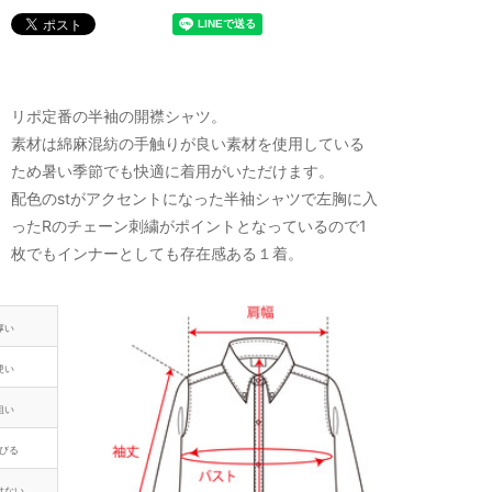
リポ定番の半袖の開襟シャツ。
素材は綿麻混紡の手触りが良い素材を使用している
ため暑い季節でも快適に着用がいただけます。
配色のstがアクセントになった半袖シャツで左胸に入
ったRのチェーン刺繍がポイントとなっているので1
枚でもインナーとしても存在感ある１着。
厚い
硬い
粗い
びる
けない