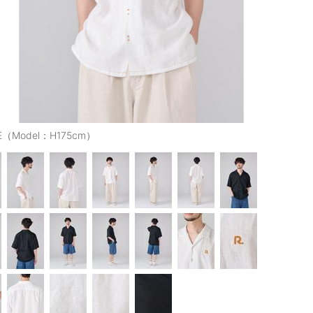
E（Model：H175cm）