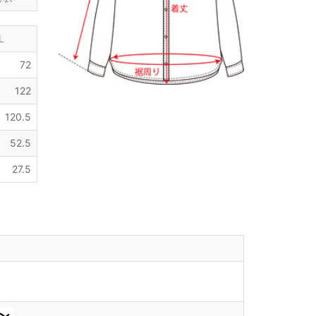
L
72
122
120.5
52.5
27.5