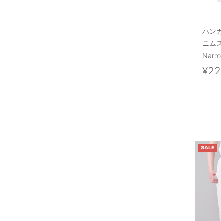
ハン
ニム
Narr
¥22
SALE