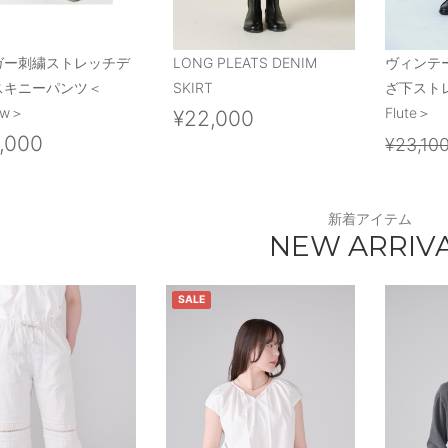
ガー刺繍ストレッチデ
LONG PLEATS DENIM
ヴィンテ
スキニーパンツ＜
SKIRT
ざ下スト
ow＞
Flute＞
¥22,000
,000
¥23,10
新着アイテム
NEW ARRIV
SALE