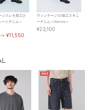
ージスレキ加工ひ
ヴィンテージ3D加工スキニ
レートデニム＜
ーデニム＜Narrow＞
¥23,100
¥11,550
0
→
AL
SALE