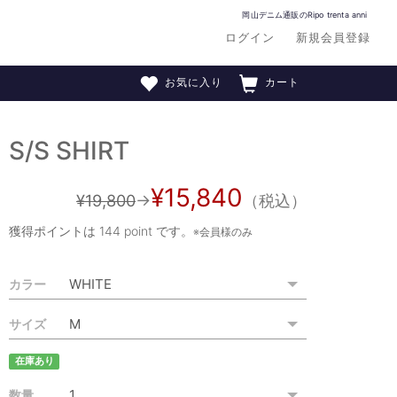
岡山デニム通販のRipo trenta anni
ログイン
新規会員登録
お気に入り
カート
S/S SHIRT
¥15,840
¥19,800
→
（税込）
獲得ポイントは
144 point
です。
※会員様のみ
カラー
サイズ
在庫あり
数量