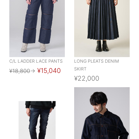
C/L LADDER LACE PANTS
LONG PLEATS DENIM
SKIRT
¥15,040
¥18,800
→
¥22,000