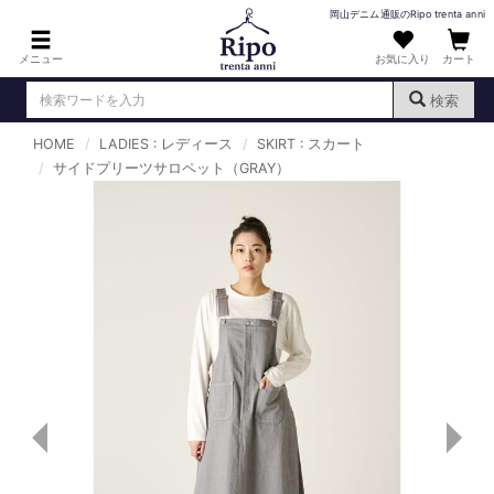
岡山デニム通販のRipo trenta anni
メニュー
お気に入り
カート
検索
HOME
LADIES : レディース
SKIRT : スカート
ログイン
新規会員登録
サイドプリーツサロペット（GRAY）
（
）
MENS : メンズ
DENIM : デニム
PANTS : パンツ
TOPS : トップス
T-SHIRT : Tシャツ
KNIT : ニット
SHIRT : シャツ