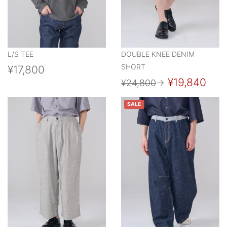
L/S TEE
DOUBLE KNEE DENIM
SHORT
¥17,800
¥19,840
¥24,800
→
SALE