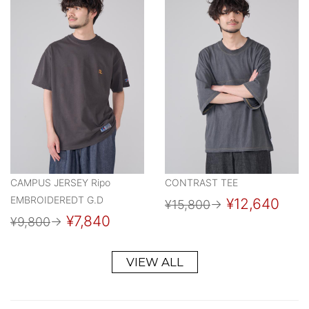
CAMPUS JERSEY Ripo
CONTRAST TEE
EMBROIDEREDT G.D
¥12,640
¥15,800
→
¥7,840
¥9,800
→
VIEW ALL