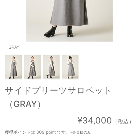
OUTERS : アウター
LADIES : レディース
DENIM : デニム
PANTS/SKIRT : パンツ・スカート
GRAY
TOPS : トップス
OUTERS : アウター
OUTLET : アウトレット
サイドプリーツサロペット
MENS : メンズ
（GRAY）
LADIES : レディース
新規会員登録
¥34,000
（税込）
お買い物カゴ
獲得ポイントは
309 point
です。
※会員様のみ