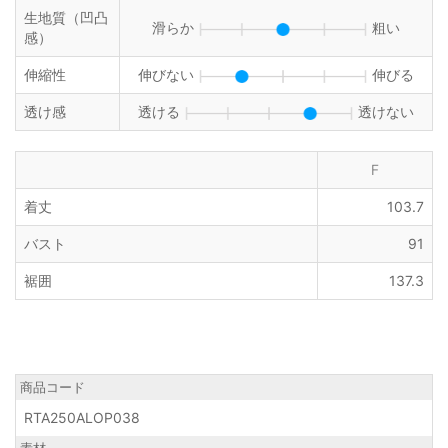
生地質（凹凸
滑らか
粗い
感）
伸縮性
伸びない
伸びる
透け感
透ける
透けない
F
着丈
103.7
バスト
91
裾囲
137.3
商品コード
RTA250ALOP038