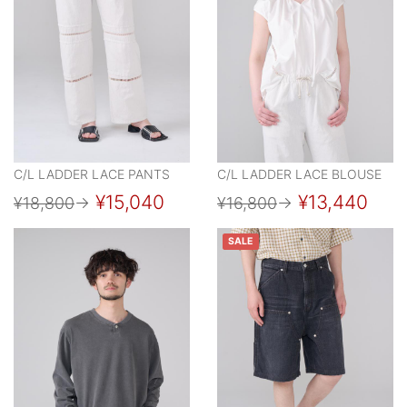
C/L LADDER LACE PANTS
C/L LADDER LACE BLOUSE
¥15,040
¥13,440
¥18,800
→
¥16,800
→
SALE