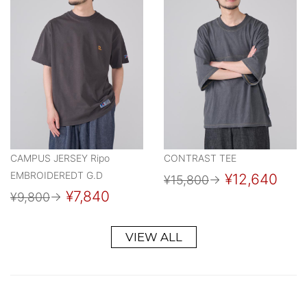
CAMPUS JERSEY Ripo
CONTRAST TEE
EMBROIDEREDT G.D
¥12,640
¥15,800
→
¥7,840
¥9,800
→
VIEW ALL