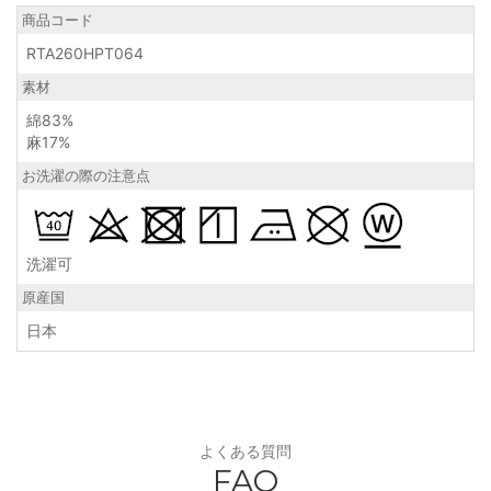
商品コード
RTA260HPT064
素材
綿83%
麻17%
お洗濯の際の注意点
洗濯可
原産国
日本
よくある質問
FAQ