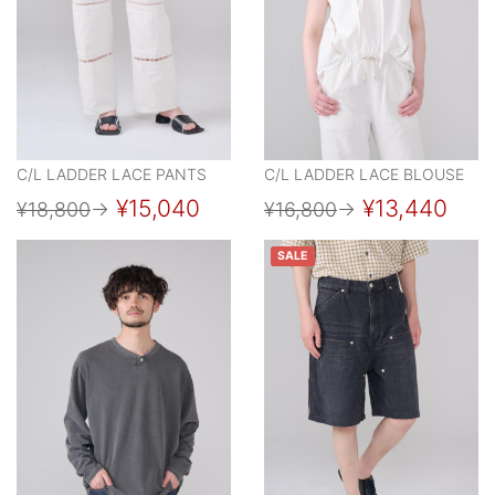
C/L LADDER LACE PANTS
C/L LADDER LACE BLOUSE
¥15,040
¥13,440
¥18,800
→
¥16,800
→
SALE