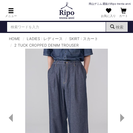
岡山デニム通販のRipo trenta anni
メニュー
お気に入り
カート
検索
HOME
LADIES : レディース
SKIRT : スカート
ログイン
新規会員登録
2 TUCK CROPPED DENIM TROUSER
（
）
MENS : メンズ
DENIM : デニム
PANTS : パンツ
TOPS : トップス
T-SHIRT : Tシャツ
KNIT : ニット
SHIRT : シャツ