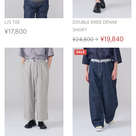
L/S TEE
DOUBLE KNEE DENIM
SHORT
¥17,800
¥19,840
¥24,800
→
SALE