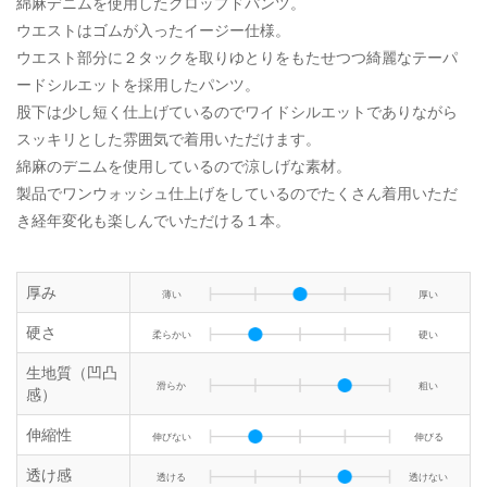
綿麻デニムを使用したクロップドパンツ。
ウエストはゴムが入ったイージー仕様。
ウエスト部分に２タックを取りゆとりをもたせつつ綺麗なテーパ
ードシルエットを採用したパンツ。
股下は少し短く仕上げているのでワイドシルエットでありながら
スッキリとした雰囲気で着用いただけます。
綿麻のデニムを使用しているので涼しげな素材。
製品でワンウォッシュ仕上げをしているのでたくさん着用いただ
き経年変化も楽しんでいただける１本。
厚み
薄い
厚い
硬さ
柔らかい
硬い
生地質（凹凸
滑らか
粗い
感）
伸縮性
伸びない
伸びる
透け感
透ける
透けない