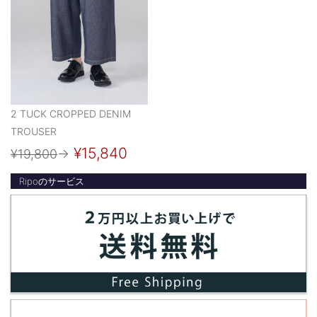
2 TUCK CROPPED DENIM
TROUSER
¥15,840
¥19,800
→
Ripoのサービス