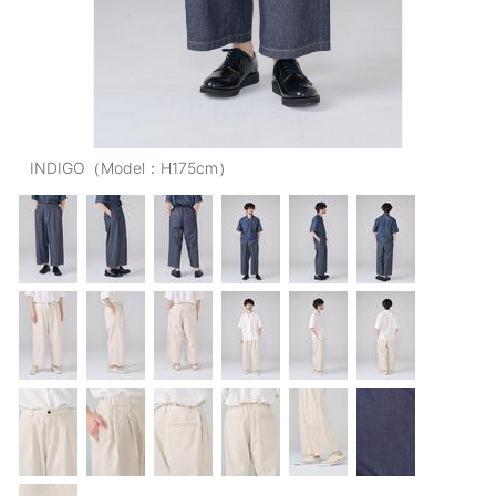
OUTERS : アウター
LADIES : レディース
DENIM : デニム
PANTS/SKIRT : パンツ・スカート
INDIGO（Model：H175cm）
TOPS : トップス
OUTERS : アウター
OUTLET : アウトレット
MENS : メンズ
LADIES : レディース
新規会員登録
お買い物カゴ