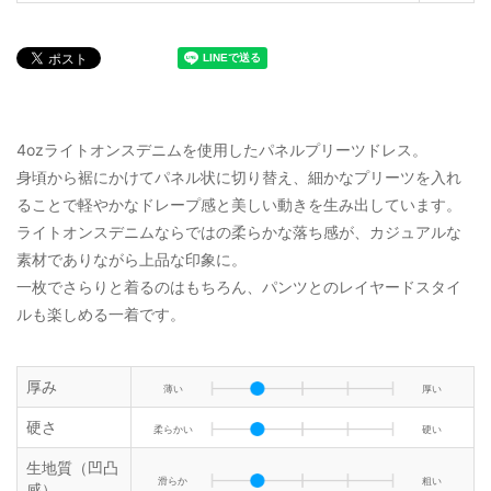
4ozライトオンスデニムを使用したパネルプリーツドレス。
身頃から裾にかけてパネル状に切り替え、細かなプリーツを入れ
ることで軽やかなドレープ感と美しい動きを生み出しています。
ライトオンスデニムならではの柔らかな落ち感が、カジュアルな
素材でありながら上品な印象に。
一枚でさらりと着るのはもちろん、パンツとのレイヤードスタイ
ルも楽しめる一着です。
厚み
薄い
厚い
硬さ
柔らかい
硬い
生地質（凹凸
滑らか
粗い
感）