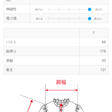
伸縮性
伸びない
伸びる
透け感
透ける
透けない
F
バスト
46
裾周り
179
肩幅
30
着丈
121