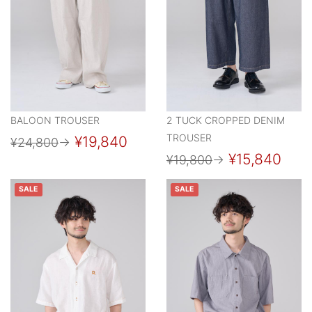
BALOON TROUSER
2 TUCK CROPPED DENIM
TROUSER
¥19,840
¥24,800
→
¥15,840
¥19,800
→
SALE
SALE