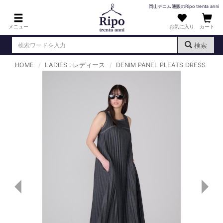
岡山デニム通販のRipo trenta anni
メニュー
お気に入り
カート
検索
HOME
LADIES : レディース
DENIM PANEL PLEATS DRESS
ログイン
新規会員登録
（
）
MENS : メンズ
DENIM : デニム
PANTS : パンツ
TOPS : トップス
T-SHIRT : Tシャツ
KNIT : ニット
SHIRT : シャツ