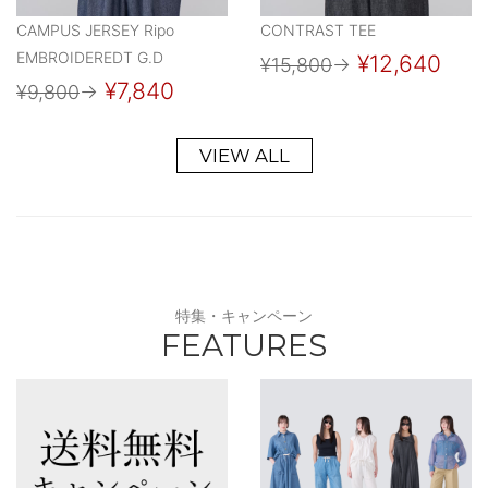
CAMPUS JERSEY Ripo
CONTRAST TEE
EMBROIDEREDT G.D
¥12,640
¥15,800
→
¥7,840
¥9,800
→
VIEW ALL
特集・キャンペーン
FEATURES