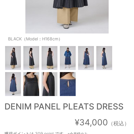
OUTERS : アウター
LADIES : レディース
DENIM : デニム
BLACK（Model：H168cm）
PANTS/SKIRT : パンツ・スカート
TOPS : トップス
OUTERS : アウター
OUTLET : アウトレット
MENS : メンズ
LADIES : レディース
DENIM PANEL PLEATS DRESS
新規会員登録
¥34,000
（税込）
お買い物カゴ
獲得ポイントは
309 point
です。
※会員様のみ